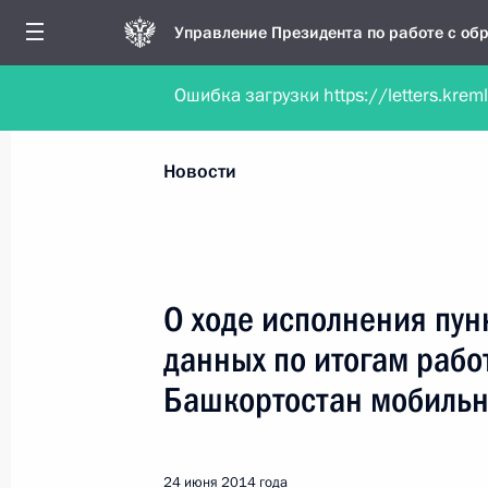
Управление Президента по работе с о
Ошибка загрузки https://letters.krem
Обратиться в форме электронного докуме
Все новости
Личный приём
Мобильна
Новости
Поиск по руководителю, географии и тематике
О ходе исполнения пун
данных по итогам рабо
Все руководители, регионы, города и темы
Башкортостан мобильн
24 июня 2014 года