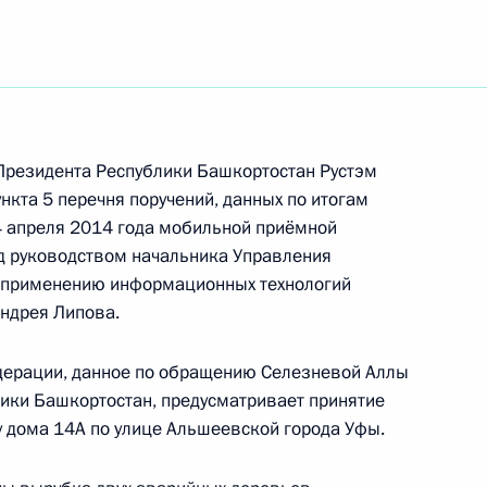
ть следующие материалы
Президента Российской Федерации советник
 Михаил Федотов провёл в Приёмной
 по приёму граждан в Москве личный приём
ц-связи
резидента Республики Башкортостан Рустэм
нкта 5 перечня поручений, данных по итогам
4 апреля 2014 года мобильной приёмной
д руководством начальника Управления
 применению информационных технологий
ндрея Липова.
бильной приёмной Президента Российской
дерации, данное по обращению Селезневой Аллы
ославской области
ики Башкортостан, предусматривает принятие
у дома 14А по улице Альшеевской города Уфы.