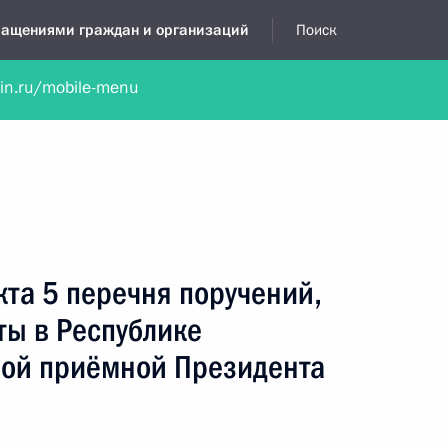
бращениями граждан и организаций
Поиск
lin.ru/mobile-menu
нта
Обратиться в устной форме
Новости
Обзоры обращени
я приёмная
июнь, 2014
кта 5 перечня поручений,
ты в Республике
ой приёмной Президента