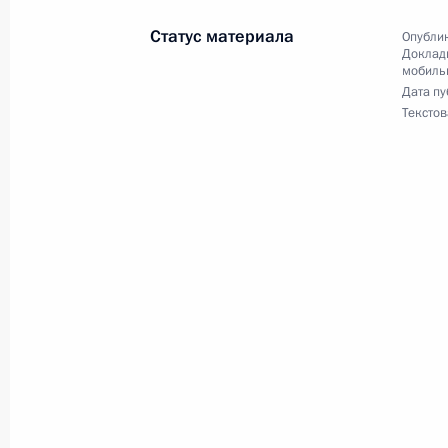
по приёму граждан в Москве 15 ма
Статус материала
Опублик
25 июня 2014 года, 15:41
Доклады
мобиль
Дата пу
Текстов
24 июня 2014 года, вторник
Продлён контроль исполнения пору
в режиме видео-конференц-связи ж
проведённого по поручению Прези
Управления пресс-службы и инфор
Андреем Цыбулиным в Приёмной Пр
граждан в Москве 26 февраля 201
24 июня 2014 года, 20:50
Продлён контроль исполнения пору