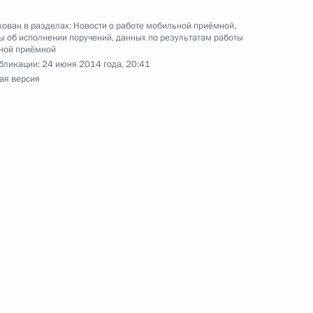
я 2014 года
ован в разделах:
Новости о работе мобильной приёмной
,
 об исполнении поручений, данных по результатам работы
ной приёмной
бликации:
24 июня 2014 года, 20:41
ая версия
чения, данного по итогам личного приёма
ительницы Белгородской области,
дента Российской Федерации начальником
мации Президента Российской Федерации
езидента Российской Федерации по приёму
3 года
чения, данного по итогам личного приёма