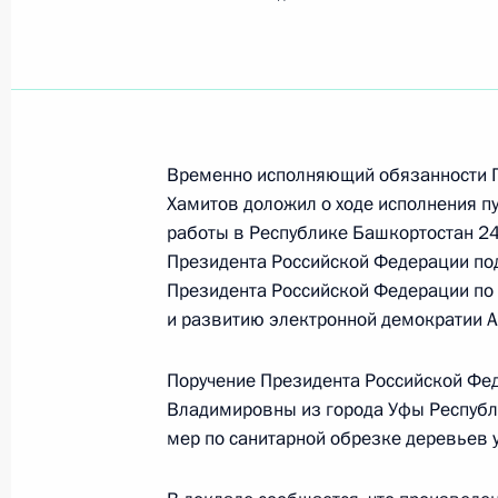
Показа
26 июня 2014 года по поручению 
Президента Российской Федерации
Президента Российской Федерации
граждан в режиме видео-конферен
Временно исполняющий обязанности П
Хамитов доложил о ходе исполнения пу
26 июня 2014 года, 18:39
работы в Республике Башкортостан 2
Президента Российской Федерации по
Президента Российской Федерации по
25 июня 2014 года, среда
и развитию электронной демократии А
Перечень поручений по итогам мо
Поручение Президента Российской Фе
Федерации в городе Ярославле Яр
Владимировны из города Уфы Республ
25 июня 2014 года, 16:40
мер по санитарной обрезке деревьев 