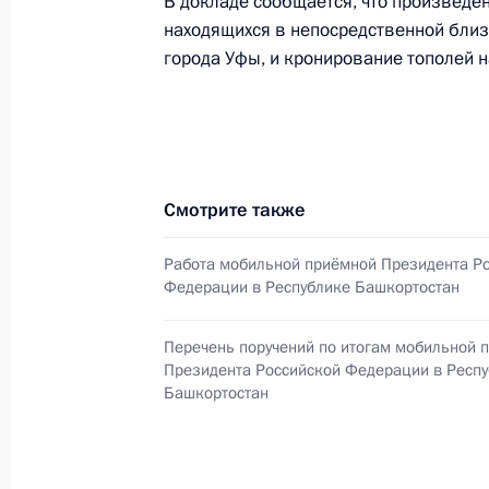
В докладе сообщается, что произведе
находящихся в непосредственной близ
Работа мобильной приёмной Прези
города Уфы, и кронирование тополей 
Ярославле Ярославской области
25 июня 2014 года, 16:27
Продлён контроль исполнения пору
Смотрите также
в режиме видео-конференц-связи ж
по поручению Президента Россий
Работа мобильной приёмной Президента Р
Российской Федерации Игорем Щёг
Федерации в Республике Башкортостан
Федерации по приёму граждан в М
Перечень поручений по итогам мобильной 
25 июня 2014 года, 15:53
Президента Российской Федерации в Респ
Башкортостан
О ходе исполнения поручения, дан
конференц-связи жителя Воронежск