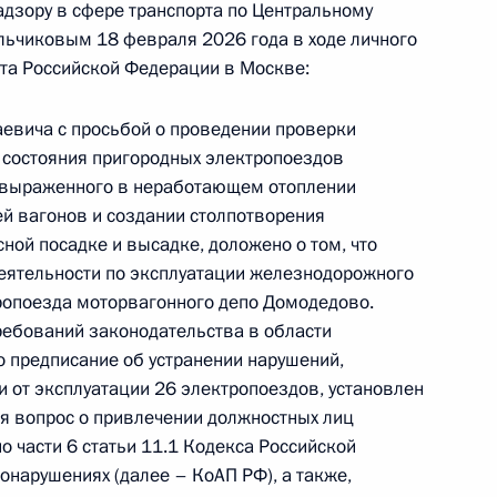
дзору в сфере транспорта по Центральному
льчиковым 18 февраля 2026 года в ходе личного
та Российской Федерации в Москве:
евича с просьбой о проведении проверки
 состояния пригородных электропоездов
резидента Российской Федерации советник
 выраженного в неработающем отоплении
 Антон Кобяков провёл в Приёмной Президента
ей вагонов и создании столпотворения
граждан в Москве личный приём граждан
ной посадке и высадке, доложено о том, что
еятельности по эксплуатации железнодорожного
ропоезда моторвагонного депо Домодедово.
ебований законодательства в области
 предписание об устранении нарушений,
 от эксплуатации 26 электропоездов, установлен
езультатам личного приёма, проведённого
ся вопрос о привлечении должностных лиц
кой Федерации исполняющим обязанности
о части 6 статьи 11.1 Кодекса Российской
риториального управления Федеральной
нарушениях (далее – КоАП РФ), а также,