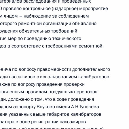
атериалов расследования и проведённых
кой Федерации начальником Управления
О провело контрольное (надзорное) мероприятие
 по работе с обращениями граждан
ым лицом – наблюдение за соблюдением
ента Российской Федерации по приёму граждан
которого ремонтной организации объявлено
арушения обязательных требований
тия мер по проведению технического
ов в соответствие с требованиями ремонтной
чения, данного по итогам личного приёма
вича по вопросу правомерности дополнительного
жительницы Краснодарского края, проведённого
ади пассажиров с использованием калибраторов
кой Федерации начальником Управления
 также по вопросу проведения проверки
 по работе с обращениями граждан
тановленным правилам воздушных перевозок
ента Российской Федерации по приёму граждан
ди, доложено о том, что в ходе проведения
дном аэропорту Внуково имени А.Н.Туполева
вия указанных выше габаритов калибраторов
ратора в зоне регистрации пассажиров