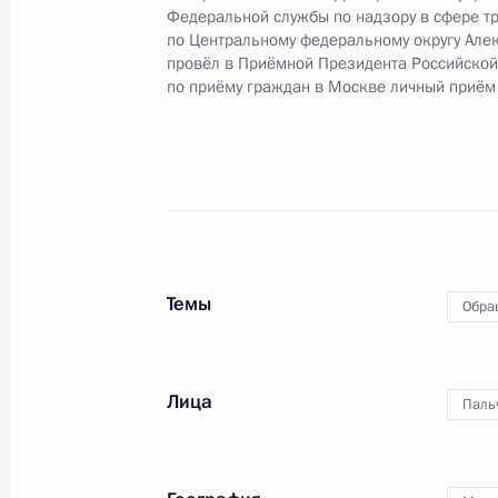
Главного управления Федеральной
Федеральной службы по надзору в сфере т
Федерации по городу Москве Серг
по Центральному федеральному округу Але
Российской Федерации по приёму 
провёл в Приёмной Президента Российско
по приёму граждан в Москве личный приём
2 июля 2026 года, 19:02
Приняты меры по итогам личного 
жительницы Карачаево-Черкесской
Президента Российской Федерации
Российской Федерации по внешней
Темы
Обра
Президента Российской Федерации 
2025 года
2 июля 2026 года, 19:00
Лица
Паль
Приняты меры по итогам личного п