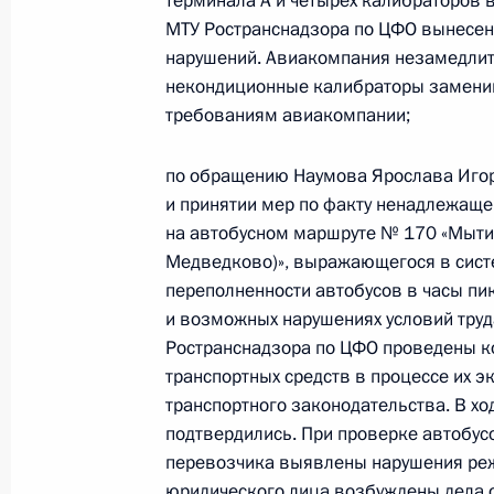
терминала А и четырех калибраторов в
МТУ Ространснадзора по ЦФО вынесен
О ходе исполнения поручения, дан
нарушений. Авиакомпания незамедлит
конференц-связи жительницы Крас
некондиционные калибраторы заменив
Президента Российской Федерации
требованиям авиакомпании;
Российской Федерации по работе 
в Приёмной Президента Российско
по обращению Наумова Ярослава Игор
14 апреля 2020 года
и принятии мер по факту ненадлежаще
на автобусном маршруте № 170 «Мыти
3 июля 2026 года, 16:38
Медведково)», выражающегося в сист
переполненности автобусов в часы пик
и возможных нарушениях условий труд
О ходе исполнения поручения, дан
Ространснадзора по ЦФО проведены к
конференц-связи жительницы город
транспортных средств в процессе их 
Президента Российской Федерации
транспортного законодательства. В х
Российской Федерации по работе 
подтвердились. При проверке автобусо
в Приёмной Президента Российско
перевозчика выявлены нарушения режи
октября 2019 года
юридического лица возбуждены дела 