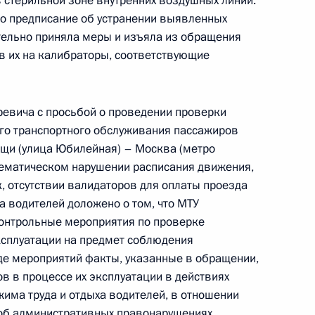
 стерильной зоне внутренних воздушных линий.
о предписание об устранении выявленных
ного по итогам личного приёма в режиме видео-
ельно приняла меры и изъяла из обращения
нодарского края, проведённого по поручению
 их на калибраторы, соответствующие
 начальником Управления Президента
с обращениями граждан и организаций
й Федерации по приёму граждан в Москве
евича с просьбой о проведении проверки
го транспортного обслуживания пассажиров
щи (улица Юбилейная) – Москва (метро
ематическом нарушении расписания движения,
, отсутствии валидаторов для оплаты проезда
а водителей доложено о том, что МТУ
ного по итогам личного приёма в режиме видео-
онтрольные мероприятия по проверке
а Севастополя, проведённого по поручению
эксплуатации на предмет соблюдения
 начальником Управления Президента
оде мероприятий факты, указанные в обращении,
с обращениями граждан и организаций
в в процессе их эксплуатации в действиях
й Федерации по приёму граждан в Москве 30
ма труда и отдыха водителей, в отношении
об административных правонарушениях