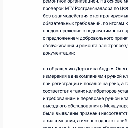
ремонтной организацией. На основе м
по поручению Президента Российс
проверок МТУ Ространснадзора по ЦФ
Президента Российской Федерации
без взаимодействия с контролируем
и организаций в Приёмной Презид
обязательных требований, по итогам 
в Москве 30 октября 2019 года
предостережение о недопустимости н
с предложением добровольного приня
3 июля 2026 года, 16:41
обслуживания и ремонта электропоезд
документации;
Продлён контроль исполнения пору
по обращению Дерюгина Андрея Олего
в режиме видео-конференц-связи 
измерения авиакомпаниями ручной кл
по поручению Президента Российс
при регистрации и посадке на рейс, а
Президента Российской Федерации
соответствия таких калибраторов ус
и организаций в Приёмной Презид
и требованиям к перевозке ручной кла
в Москве 14 апреля 2020 года
выездного обследования в Междунаро
были выявлены признаки несоответст
3 июля 2026 года, 16:40
авиакомпании, а именно одного калиб