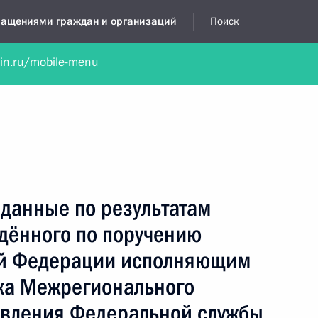
бращениями граждан и организаций
Поиск
lin.ru/mobile-menu
нта
Обратиться в устной форме
Новости
Обзоры обращени
я приёмная
июль, 2026
данные по результатам
едённого по поручению
ой Федерации исполняющим
ка Межрегионального
авления Федеральной службы