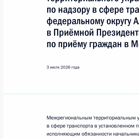
Показа
по надзору в сфере тр
федеральному округу 
О ходе принятия мер по итогам ли
в Приёмной Президент
жителя города Москвы, проведённо
Федерации начальником Управлен
по приёму граждан в М
по вопросам противодействия кор
Федерации по приёму граждан в Мо
3 июля 2026 года
6 июля 2026 года, 16:49
О ходе исполнения поручения, дан
конференц-связи жительницы Саха
Президента Российской Федерации
Межрегиональным территориальным у
Российской Федерации по вопроса
в сфере транспорта в установленном 
процессов Александром Харичевым
исполняющим обязанности начальник
Федерации по приёму граждан в М