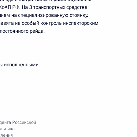
 КоАП РФ. На 3 транспортных средства
ием на специализированную стоянку.
взята на особый контроль инспекторским
постоянного рейда.
езультатам личного приёма, проведённого
кой Федерации руководителем Центрального
ны исполненными.
 экологическому, технологическому и атомному
риёмной Президента Российской Федерации
реля 2026 года
чений, данных по результатам личного приёма,
дента Российской
альника
дента Российской Федерации начальником
вления