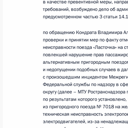
службы по надзору в сфере трансп
в качестве превентивной меры, напр
Александром Пальчиковым в Приё
требований, возбуждено дело об адм
предусмотренном частью 3 статьи 14.
по приёму граждан в Москве 18 фе
3 июля 2026 года, 16:43
по обращению Кондрата Владимира Ал
проверки и принятии мер по факту отм
неисправности поезда «Ласточка» на 
Исполнено поручение (меры принят
повлекшей нарушение прав пассажиро
видео-конференц-связи жительниц
альтернативным пригородным поездом
по поручению Президента Российс
и недопущении подобных случаев в да
Российской Федерации Валерием 
с произошедшим инцидентом Межрег
Федерации по приёму граждан в М
Федеральной службы по надзору в сф
округу (далее – МТУ Ространснадзора
3 июля 2026 года, 16:42
по результатам которого установлено,
из пригородного поезда № 7018 на ж
техническая неисправность электропое
Исполнено поручение (меры принят
электродвигателей, из‑за ненадлежащ
видео-конференц-связи жительницы