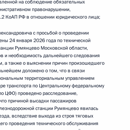
орта по Центральному федеральному округу
авленной на соблюдение обязательных
мной Президента Российской Федерации
инистративном правонарушении,
1.2 КоАП РФ в отношении юридического лица;
враля 2026 года
ександровича с просьбой о проведении
ены 24 января 2026 года по технической
станции Румянцево Московской области,
ы), данное по итогам личного приёма в режиме
в и необходимость дальнейшего следования
ы Ярославской области, проведённого
, а также о выяснении причин произошедшего
кой Федерации советником Президента
льнейшем доложено о том, что в связи
Фадеевым в Приёмной Президента Российской
иональным территориальным управлением
оскве 1 июля 2025 года
ере транспорта по Центральному федеральному
 по ЦФО) проведено расследование,
 что причиной высадки пассажиров
елезнодорожной станции Румянцево явилась
зда, вследствие выхода из строя тяговых
ы), данное по итогам личного приёма в режиме
его проведения технического обслуживания
 города Севастополя, проведённого