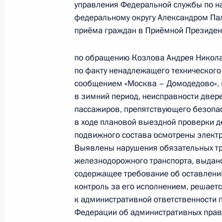
управления Федеральной службы по на
6 июля 2026 года, 16:48
федеральному округу Александром Па
приёма граждан в Приёмной Президен
по обращению Козлова Андрея Никола
3 июля, пятница
по факту ненадлежащего технического
3 июля 2026 года по поручению П
сообщением «Москва – Домодедово»,
Президента Российской Федерации
в зимний период, неисправности двер
Российской Федерации по приёму 
пассажиров, препятствующего безопас
в режиме видео-конференц-связи
в ходе плановой выездной проверки д
подвижного состава осмотрены элект
3 июля 2026 года, 16:45
Выявлены нарушения обязательных тр
железнодорожного транспорта, выдано
содержащее требование об оставлении
Исполнены поручения, данные по р
контроль за его исполнением, решает
по поручению Президента Российс
к административной ответственности п
начальника Межрегионального тер
Федерации об административных право