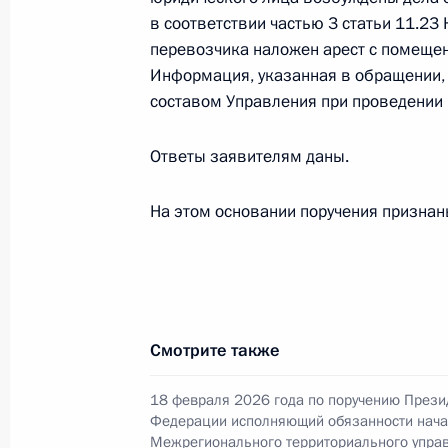
в соответствии частью 3 статьи 11.23
3 июля 2026 года, 16:37
перевозчика наложен арест с помещен
Информация, указанная в обращении, 
составом Управления при проведении 
2 июля, четверг
Ответы заявителям даны.
Исполнены поручения, данные по р
по поручению Президента Российс
На этом основании поручения призна
управления Федеральной службы по
надзору Евгением Тюменцевым в П
по приёму граждан в Москве 28 ап
2 июля 2026 года, 19:03
Смотрите также
Продлён контроль исполнения пору
18 февраля 2026 года по поручению Прези
Федерации исполняющий обязанности нач
проведённого по поручению Прези
Межрегионального территориального упра