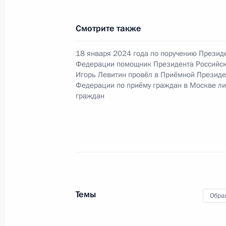
промышленного комплекса Викторо
Российской Федерации по приёму 
Смотрите также
30 января 2026 года, 16:57
18 января 2024 года по поручению Презид
Федерации помощник Президента Российс
Игорь Левитин провёл в Приёмной Президе
О ходе исполнения поручения, дан
Федерации по приёму граждан в Москве л
граждан
конференц-связи жителя Тверской 
Президента Российской Федерации
в Приёмной Президента Российско
19 ноября 2019 года
30 января 2026 года, 16:56
Темы
Обра
О ходе исполнения поручения, дан
конференц-связи жительницы Орло