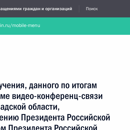
бращениями граждан и организаций
Поиск
lin.ru/mobile-menu
нта
Обратиться в устной форме
Новости
Обзоры обращени
я приёмная
январь, 2026
учения, данного по итогам
име видео-конференц-связи
адской области,
чению Президента Российской
м Президента Российской