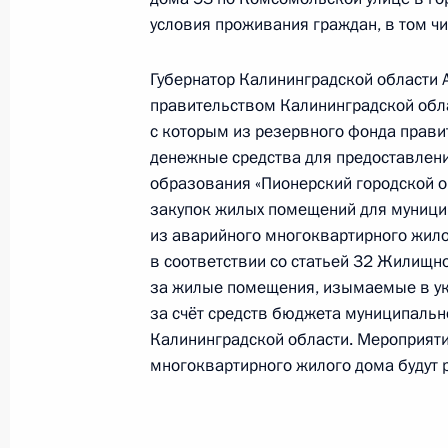
условия проживания граждан, в том чи
30 января 2026 года, 17:02
Губернатор Калининградской области 
правительством Калининградской обла
О ходе принятия мер по итогам ли
с которым из резервного фонда прав
жительницы Мурманской области, 
денежные средства для предоставлен
Российской Федерации первым зам
образования «Пионерский городской о
Президента Российской Федерации
закупок жилых помещений для муници
Российской Федерации по приёму г
из аварийного многоквартирного жило
в соответствии со статьей 32 Жилищ
30 января 2026 года, 16:59
за жилые помещения, изымаемые в ук
за счёт средств бюджета муниципальн
Калининградской области. Мероприяти
О ходе исполнения поручения, дан
многоквартирного жилого дома будут 
конференц-связи жительницы Астра
Президента Российской Федерации
Российской Федерации по государс