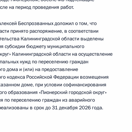
сле на период проведения работ.
Алексей Беспрозванных доложил о том, что
сти принято распоряжение, в соответствии
чного приёма в режиме видео-конференц-связи
ительства Калининградской области выделены
проведённого по поручению Президента
ия субсидии бюджету муниципального
естителем Руководителя Администрации
круг» Калининградской области на осуществление
 Алексеем Громовым в Приёмной Президента
пальных нужд по переселению граждан
раждан в Москве 8 декабря 2016 года
го дома и (или) на предоставление
ного кодекса Российской Федерации возмещения
азанном доме, при условии софинансирования
ого образования «Пионерский городской округ»
я по переселению граждан из аварийного
ного по итогам личного приёма в режиме видео-
реализованы в срок до 31 декабря 2026 года.
ханской области, проведённого по поручению
 начальником Управления Президента
твенной политике в сфере оборонно-