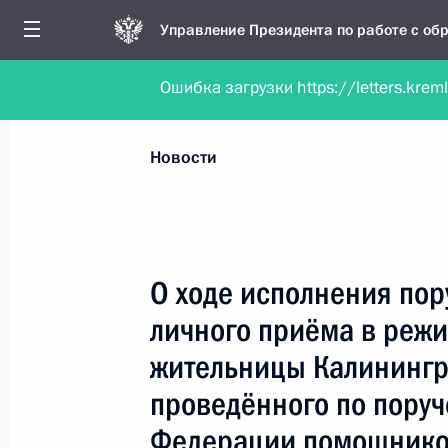
Управление Президента по работе с о
Ошибка загрузки https://letters.krem
Обратиться в форме электронного докуме
Все новости
Личный приём
Мобильна
Новости
Поиск по руководителю, географии и тематике
О ходе исполнения пор
личного приёма в реж
Все руководители, регионы, города и темы
жительницы Калинингр
проведённого по пору
Федерации помощнико