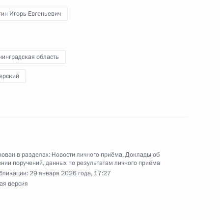
и помощником Президента Российской
тин Игорь Евгеньевич
ьного управления Президента Российской
 Приёмной Президента Российской Федерации
ября 2025 года
нинградская область
ерский
ного по итогам личного приёма в режиме видео-
дловской области, проведённого по поручению
 начальником Экспертного управления
 в Приёмной Президента Российской
ован в разделах:
Новости личного приёма
,
Доклады об
оскве 3 марта 2022 года
нии поручений, данных по результатам личного приёма
бликации:
29 января 2026 года, 17:27
ая версия