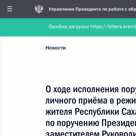
Управление Президента по работе с о
Ошибка загрузки https://letters.krem
Обратиться в форме электронного докуме
Все новости
Личный приём
Мобильна
Новости
Поиск по руководителю, географии и тематике
О ходе исполнения пор
личного приёма в реж
Все руководители, регионы, города и темы
жителя Республики Сах
по поручению Президе
заместителем Руковод