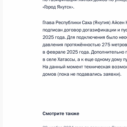
Федерации по приёму граждан в М
«Город Якутск».
22 декабря 2025 года, 16:03
Глава Республики Саха (Якутия) Айсен
подписан договор догазификации и пу
2025 года. Для подключения было нео
Исполнены поручения, данные по р
давления протяжённостью 275 метров,
по поручению Президента Российс
в феврале 2025 года. Дополнительно 
Государственной фельдъегерской 
в селе Хатассы, а к еще одному дому п
федеральному округу Евгением Тр
На данный момент техническая возмож
Федерации по приёму граждан в М
домов (пока не подавались заявки).
22 декабря 2025 года, 16:02
Исполнено поручение (снято с конт
в режиме видео-конференц-связи ж
Смотрите также
по поручению Президента Российс