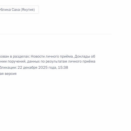
 государственной службы, кадров
блика Саха (Якутия)
симом Травниковым в Приёмной Президента
граждан в Москве 13 марта 2025 года
ован в разделах:
Новости личного приёма
,
Доклады об
ы), данное по итогам личного приёма в режиме
нии поручений, данных по результатам личного приёма
мского края, проведённого по поручению
бликации:
22 декабря 2025 года, 15:38
ая версия
 начальником Управления Президента
твенной политике в гуманитарной сфере
мной Президента Российской Федерации
та 2025 года