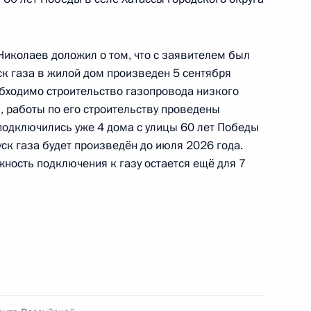
оскве 5 ноября 2025 года
 Николаев доложил о том, что с заявителем был
ск газа в жилой дом произведен 5 сентября
бходимо строительство газопровода низкого
езультатам личного приёма, проведённого
 работы по его строительству проведены
кой Федерации начальником Управления
подключились уже 4 дома с улицы 60 лет Победы
службы Российской Федерации по Центральному
уск газа будет произведён до июля 2026 года.
ифановым в Приёмной Президента Российской
ность подключения к газу остается ещё для 7
оскве 21 октября 2025 года
роля), данное по итогам личного приёма
ителя Ленинградской области, проведённого
кой Федерации начальником Управления