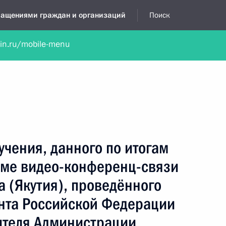
бращениями граждан и организаций
Поиск
lin.ru/mobile-menu
нта
Обратиться в устной форме
Новости
Обзоры обращени
я приёмная
декабрь, 2025
учения, данного по итогам
име видео-конференц-связи
а (Якутия), проведённого
нта Российской Федерации
ителя Администрации