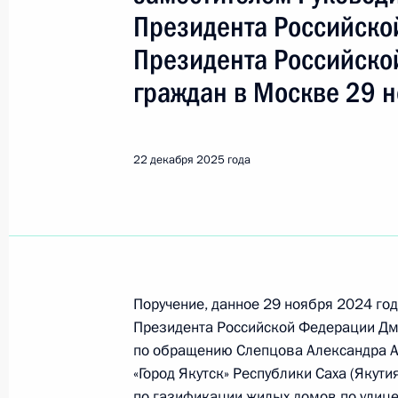
Показа
Президента Российско
Президента Российско
О ходе исполнения поручения, дан
граждан в Москве 29 н
конференц-связи жительницы Респ
Президента Российской Федерации
Президента Российской Федерации
22 декабря 2025 года
Федерации по приёму граждан в Мо
23 декабря 2025 года, 15:36
22 декабря 2025 года, понедельни
Поручение, данное 29 ноября 2024 го
Исполнены поручения, данные по р
Президента Российской Федерации Дми
по поручению Президента Российс
по обращению Слепцова Александра Ар
следственного управления Следств
«Город Якутск» Республики Саха (Якути
по Московской области Ярославом
по газификации жилых домов по улице 