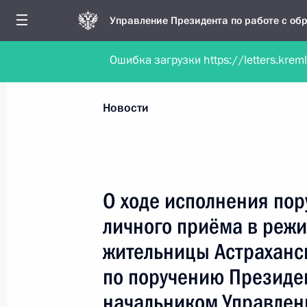
Управление Президента по работе с о
Ошибка загрузки https://letters.krem
Обратиться в форме электронного докуме
Все новости
Личный приём
Мобильна
Новости
Поиск по руководителю, географии и тематике
О ходе исполнения пор
личного приёма в реж
Все руководители, регионы, города и темы
жительницы Астраханс
по поручению Президе
начальником Управлен