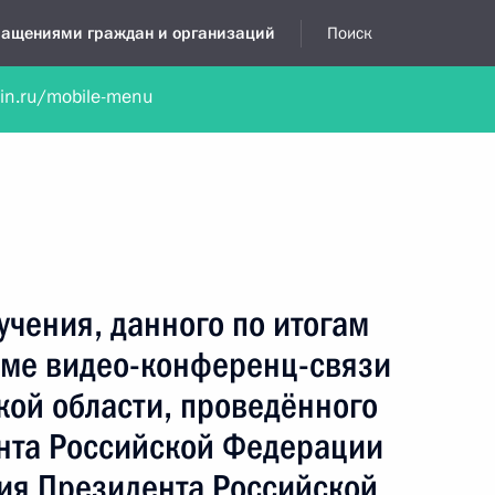
бращениями граждан и организаций
Поиск
lin.ru/mobile-menu
нта
Обратиться в устной форме
Новости
Обзоры обращени
я приёмная
декабрь, 2025
учения, данного по итогам
име видео-конференц-связи
кой области, проведённого
нта Российской Федерации
ия Президента Российской