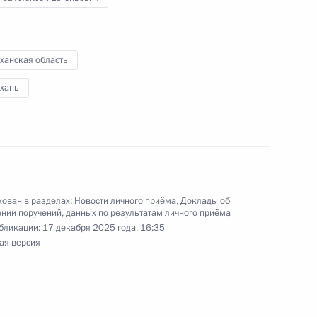
ханская область
чения, данного по итогам личного приёма
ахань
жительницы Воронежской области, проведённого
кой Федерации советником Президента
 Президента Российской Федерации по приёму
ода
ован в разделах:
Новости личного приёма
,
Доклады об
нии поручений, данных по результатам личного приёма
бликации:
17 декабря 2025 года, 16:35
ая версия
чений, данных по итогам личного приёма
ительницы Астраханской области, проведённого
кой Федерации начальником Управления
по приграничному сотрудничеству Алексеем