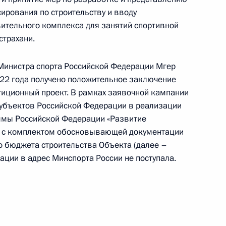
ирования по строительству и вводу
ительного комплекса для занятий спортивной
страхани.
инистра спорта Российской Федерации Мгер
2022 года получено положительное заключение
ию Президента Российской Федерации первый
тиционный проект. В рамках заявочной кампании
страции Президента Российской Федерации
субъектов Российской Федерации в реализации
й Президента Российской Федерации по приёму
ммы Российской Федерации «Развитие
раждан
ка с комплектом обосновывающей документации
 бюджета строительства Объекта (далее –
ации в адрес Минспорта России не поступала.
ию Президента Российской Федерации
ьной налоговой службы по Московской области
иёмной Президента Российской Федерации