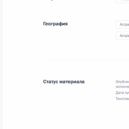
17 декабря 2025 года, 16:51
География
Астра
Продлён контроль исполнения пору
Астр
в режиме видео-конференц-связи 
по поручению Президента Российс
Российской Федерации в Приёмной
граждан в Москве 8 ноября 2023 г
17 декабря 2025 года, 16:50
Статус материала
Опублик
исполне
Дата пу
Текстов
Продлён контроль исполнения пору
в режиме видео-конференц-связи ж
по поручению Президента Российс
Президента Российской Федерации 