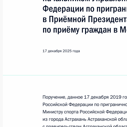
Показа
Федерации по пригран
в Приёмной Президент
О ходе исполнения поручения, дан
по приёму граждан в М
конференц-связи жительницы город
по поручению Президента Россий
Российской Федерации – начальни
17 декабря 2025 года
Президента Российской Федерации
Российской Федерации по приёму г
18 декабря 2025 года, 15:24
О ходе исполнения поручения, дан
Поручение, данное 17 декабря 2019 г
конференц-связи жительницы Лени
Российской Федерации по приграничн
Президента Российской Федерации
Министру спорта Российской Федера
Игорем Левитиным в Приёмной Пре
из города Астрахань Астраханской обл
граждан в Москве 8 октября 2025 
с правительством Астраханской облас