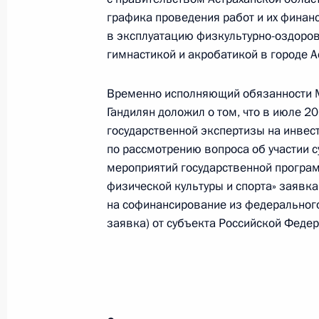
графика проведения работ и их финанс
18 декабря 2025 года, 15:23
в эксплуатацию физкультурно-оздоров
гимнастикой и акробатикой в городе А
17 декабря 2025 года, среда
Временно исполняющий обязанности М
Гандилян доложил о том, что в июле 
17 декабря 2025 года по поручен
государственной экспертизы на инвес
заместитель Руководителя Админи
по рассмотрению вопроса об участии 
Алексей Громов провел в Приёмно
мероприятий государственной програ
граждан в Москве личный приём г
физической культуры и спорта» заяв
17 декабря 2025 года, 16:54
на софинансирование из федерального
заявка) от субъекта Российской Федер
17 декабря 2025 года по поручен
руководитель Управления Федерал
Екатерина Макарова провела в Пр