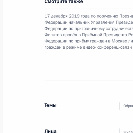
Смотрите также
по приёму граждан в Москве личн
17 декабря 2025 года, 16:53
17 декабря 2019 года по поручению Прези
Федерации начальник Управления Президе
Федерации по приграничному сотрудничест
Филатов провёл в Приёмной Президента Р
Продолжен контроль исполнения по
Федерации по приёму граждан в Москве л
в режиме видео-конференц-связи ж
граждан в режиме видео-конференц-связи
по поручению Президента Россий
Российской Федерации – начальни
Российской Федерации Дмитрием 
Федерации по приёму граждан в Мо
17 декабря 2025 года, 16:52
Темы
Обра
Продлён контроль исполнения пунк
работы в Архангельской области 
Лица
Федерации
Фила