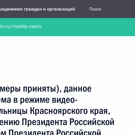
бращениями граждан и организаций
Поиск
lin.ru/mobile-menu
нта
Обратиться в устной форме
Новости
Обзоры обращени
я приёмная
декабрь, 2025
(меры приняты), данное
ёма в режиме видео-
льницы Красноярского края,
чению Президента Российской
м Президента Российской