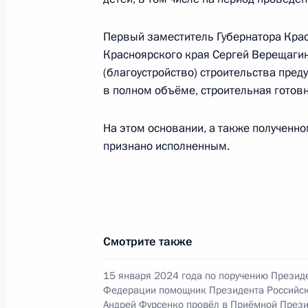
Продлён контроль исполнения пору
в режиме видео-конференц-связи 
Первый заместитель Губернатора Крас
по поручению Президента Российс
Красноярского края Сергей Верещагин 
службы и информации Президента
(благоустройство) строительства пре
в Приёмной Президента Российско
в полном объёме, строительная готов
октября 2024 года
8 декабря 2025 года, 15:55
На этом основании, а также полученн
признано исполненным.
Продлён контроль исполнения пору
в режиме видео-конференц-связи 
по поручению Президента Российс
службы и информации Президента
Смотрите также
в Приёмной Президента Российско
14 марта 2024 года
15 января 2024 года по поручению Презид
Федерации помощник Президента Российс
8 декабря 2025 года, 15:55
Андрей Фурсенко провёл в Приёмной Прези