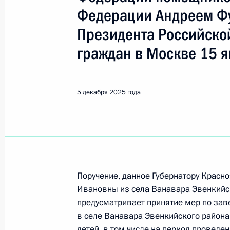
Показа
Федерации Андреем Ф
Президента Российско
8 декабря 2025 года, понедельник
граждан в Москве 15 я
Исполнен пункт 6 (меры приняты) 
в Республике Дагестан мобильной
5 декабря 2025 года
8 декабря 2025 года, 15:57
Продлён контроль исполнения пунк
работы в Республике Дагестан мо
Федерации
Поручение, данное Губернатору Крас
8 декабря 2025 года, 15:56
Ивановны из села Ванавара Эвенкийск
предусматривает принятие мер по за
в селе Ванавара Эвенкийского район
детей, в том числе на период проведен