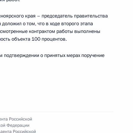
чения, данного по итогам личного приёма
жительницы Тюменской области, проведённого
ноярского края – председатель правительства
кой Федерации начальником Управления пресс-
доложил о том, что в ходе второго этапа
 Российской Федерации Андреем Цыбулиным
дусмотренные контрактом работы выполнены
й Федерации по приёму граждан в Москве 17
ность объекта 100 процентов.
ом подтверждении о принятых мерах поручение
чения, данного по итогам личного приёма
жительницы Краснодарского края, проведённого
кой Федерации начальником Управления пресс-
 Российской Федерации Андреем Цыбулиным
й Федерации по приёму граждан в Москве
ента Российской
кой Федерации
дента Российской