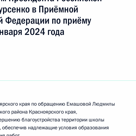
ть следующие материалы
урсенко в Приёмной
й Федерации по приёму
нваря 2024 года
перечня поручений, данных по итогам работы
 приёмной Президента Российской Федерации
та 6 перечня поручений, данных по итогам
бильной приёмной Президента Российской
ноярского края по обращению Емашовой Людмилы
ого района Красноярского края,
вершению благоустройства территории школы
а, обеспечив надлежащие условия образования
ия работ.