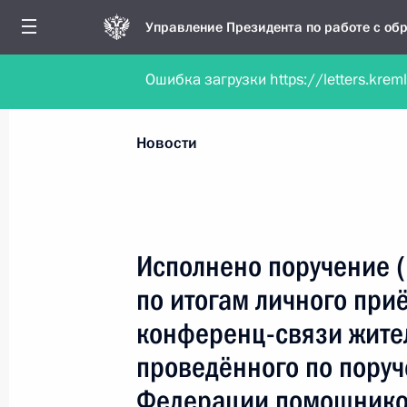
Управление Президента по работе с о
Ошибка загрузки https://letters.krem
Обратиться в форме электронного докуме
Все новости
Личный приём
Мобильна
Новости
Поиск по руководителю, географии и тематике
Исполнено поручение 
по итогам личного при
Все руководители, регионы, города и темы
конференц-связи жите
проведённого по пору
Федерации помощнико