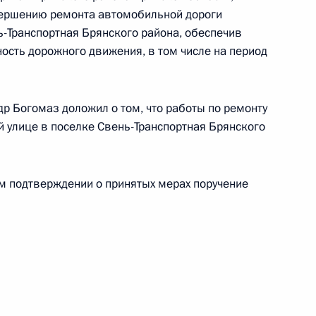
чения, данного по итогам личного приёма
вершению ремонта автомобильной дороги
жительницы Тюменской области, проведённого
ь-Транспортная Брянского района, обеспечив
кой Федерации начальником Управления пресс-
ость дорожного движения, в том числе на период
 Российской Федерации Андреем Цыбулиным
й Федерации по приёму граждан в Москве 17
р Богомаз доложил о том, что работы по ремонту
 улице в поселке Свень-Транспортная Брянского
ом подтверждении о принятых мерах поручение
чения, данного по итогам личного приёма
жительницы Краснодарского края, проведённого
кой Федерации начальником Управления пресс-
 Российской Федерации Андреем Цыбулиным
й Федерации по приёму граждан в Москве