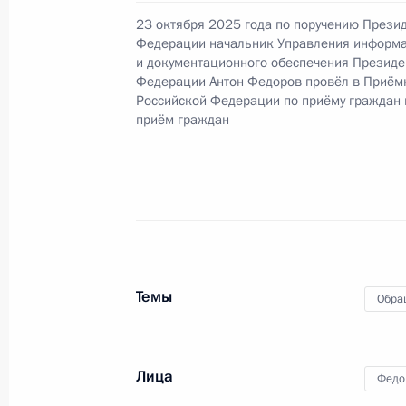
23 октября 2025 года по поручению Прези
Федерации начальник Управления информ
и документационного обеспечения Президе
Продлён контроль исполнения пору
Федерации Антон Федоров провёл в Приём
в режиме видео-конференц-связи 
Российской Федерации по приёму граждан
по поручению Президента Российс
приём граждан
Президента Российской Федерации
Государственного Совета Российс
в Приёмной Президента Российско
октября 2024 года
8 декабря 2025 года, 15:55
Темы
Обра
Продлён контроль в рабочем поряд
в режиме видео-конференц-связи 
Лица
по поручению Президента Российс
Федо
Президента Российской Федерации