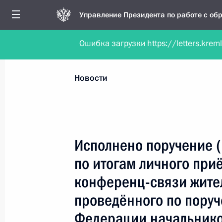
Управление Президента по работе с о
Ошибка загрузки https://letters.krem
Обратиться в форме электронного докуме
Все новости
Личный приём
Мобильна
Новости
Поиск по руководителю, географии и тематике
Исполнено поручение 
по итогам личного при
Все руководители, регионы, города и темы
конференц-связи жите
проведённого по пору
Федерации начальник