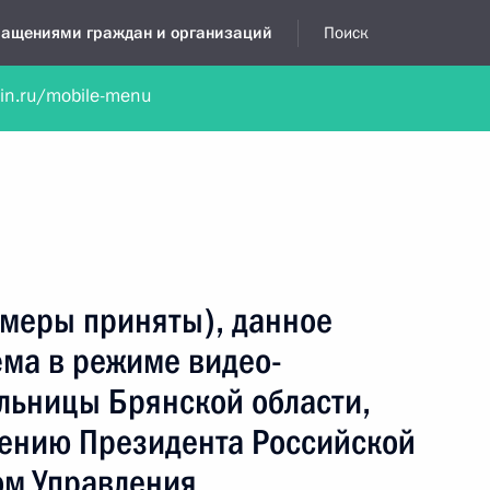
бращениями граждан и организаций
Поиск
lin.ru/mobile-menu
нта
Обратиться в устной форме
Новости
Обзоры обращени
я приёмная
декабрь, 2025
(меры приняты), данное
ёма в режиме видео-
льницы Брянской области,
чению Президента Российской
ом Управления