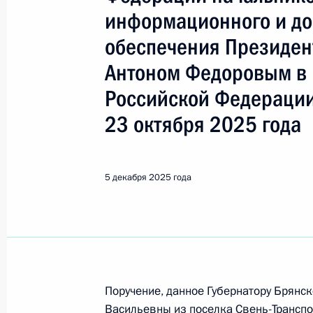
Показа
информационного и до
обеспечения Президен
8 декабря 2025 года, понедельник
Антоном Федоровым в
Исполнен пункт 6 (меры приняты) 
Российской Федерации
в Республике Дагестан мобильной
23 октября 2025 года
8 декабря 2025 года, 15:57
5 декабря 2025 года
Продлён контроль исполнения пунк
работы в Республике Дагестан мо
Федерации
8 декабря 2025 года, 15:56
Поручение, данное Губернатору Брянс
Васильевны из поселка Свень-Транспо