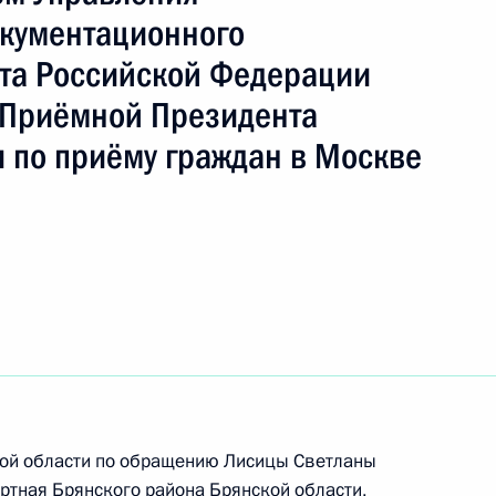
ть следующие материалы
кументационного
та Российской Федерации
 Приёмной Президента
перечня поручений, данных по итогам работы
 по приёму граждан в Москве
 приёмной Президента Российской Федерации
та 6 перечня поручений, данных по итогам
бильной приёмной Президента Российской
кой области по обращению Лисицы Светланы
ртная Брянского района Брянской области,