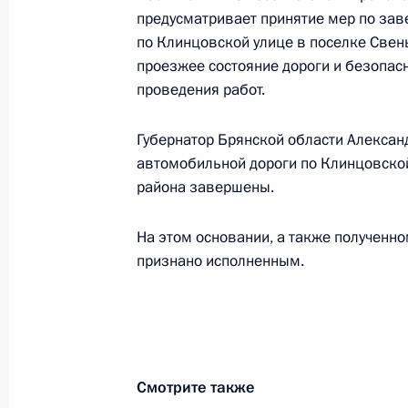
Продлён контроль исполнения пору
предусматривает принятие мер по за
в режиме видео-конференц-связи 
по Клинцовской улице в поселке Свен
по поручению Президента Российс
проезжее состояние дороги и безопасн
службы и информации Президента
проведения работ.
в Приёмной Президента Российско
октября 2024 года
Губернатор Брянской области Александ
8 декабря 2025 года, 15:55
автомобильной дороги по Клинцовской
района завершены.
На этом основании, а также полученн
Продлён контроль исполнения пору
признано исполненным.
в режиме видео-конференц-связи 
по поручению Президента Российс
службы и информации Президента
в Приёмной Президента Российско
14 марта 2024 года
Смотрите также
8 декабря 2025 года, 15:55