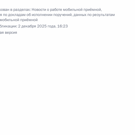
сийского автономного округа – Югры,
ован в разделах:
Новости о работе мобильной приёмной
,
дента Российской Федерации начальником
 по докладам об исполнении поручений, данных по результатам
та Российской Федерации Денисом Агафоновым
 мобильной приёмной
й Федерации по приёму граждан в Москве
бликации:
2 декабря 2025 года, 16:23
ая версия
ного по итогам личного приёма в режиме видео-
ой области – Кузбасса, проведённого
ской Федерации помощником Президента
 Президента Российской Федерации по приёму
 года