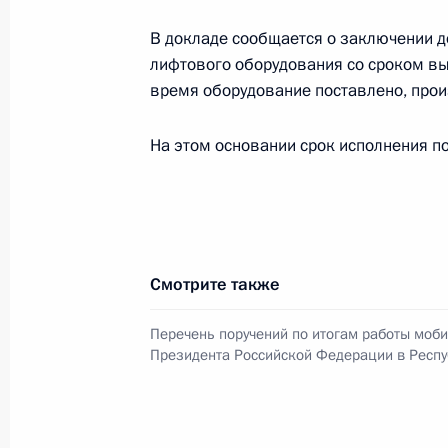
3 декабря 2025 года, 16:20
В докладе сообщается о заключении д
лифтового оборудования со сроком вы
время оборудование поставлено, про
О ходе исполнения поручения, дан
На этом основании срок исполнения по
конференц-связи жителя Республик
Президента Российской Федераци
Федерации Русланом Эдельгериевы
Федерации по приёму граждан в М
3 декабря 2025 года, 16:19
Смотрите также
Перечень поручений по итогам работы моб
О ходе исполнения поручения, дан
Президента Российской Федерации в Респу
конференц-связи жительницы Респу
по поручению Президента Российс
Руководителя Администрации През