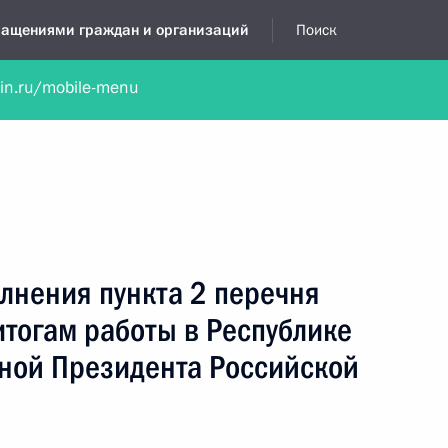
бращениями граждан и организаций
Поиск
lin.ru/mobile-menu
нта
Обратиться в устной форме
Новости
Обзоры обращени
я приёмная
декабрь, 2025
лнения пункта 2 перечня
итогам работы в Республике
ной Президента Российской