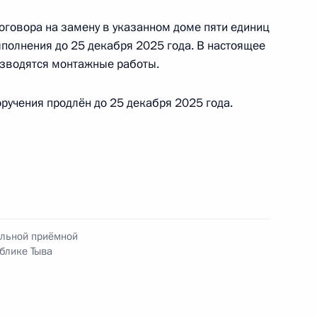
оговора на замену в указанном доме пяти единиц
полнения до 25 декабря 2025 года. В настоящее
изводятся монтажные работы.
ного по итогам личного приёма в режиме видео-
ручения продлён до 25 декабря 2025 года.
и Ингушетия, проведённого по поручению
и помощником Президента Российской
м в Приёмной Президента Российской
оскве 4 февраля 2025 года
ильной приёмной
ного по итогам личного приёма в режиме видео-
блике Тыва
блики Саха (Якутия), проведённого
кой Федерации первым заместителем
идента Российской Федерации Сергеем