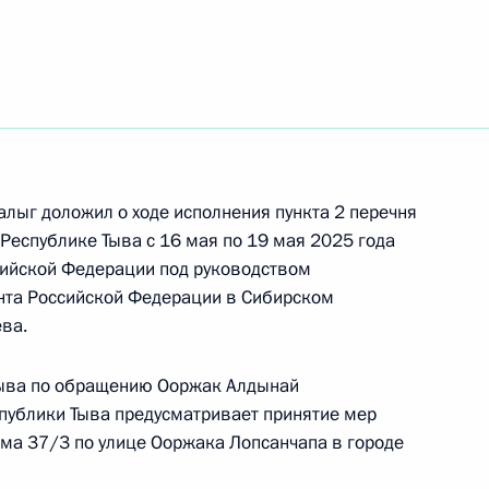
ть следующие материалы
чного приёма в режиме видео-конференц-связи
 проведённого по поручению Президента
м Управления Президента Российской
ьной политике Инной Биленкиной в Приёмной
 по приёму граждан в Москве 24 марта
алыг доложил о ходе исполнения пункта 2 перечня
 Республике Тыва с 16 мая по 19 мая 2025 года
ийской Федерации под руководством
нта Российской Федерации в Сибирском
ва.
ного по итогам личного приёма в режиме видео-
 Тыва по обращению Ооржак Алдынай
чаево-Черкесской Республики, проведённого
публики Тыва предусматривает принятие мер
кой Федерации руководителем Канцелярии
ма 37/3 по улице Ооржака Лопсанчапа в городе
 Андреем Казаковым в Приёмной Президента
граждан в Москве 15 января 2025 года