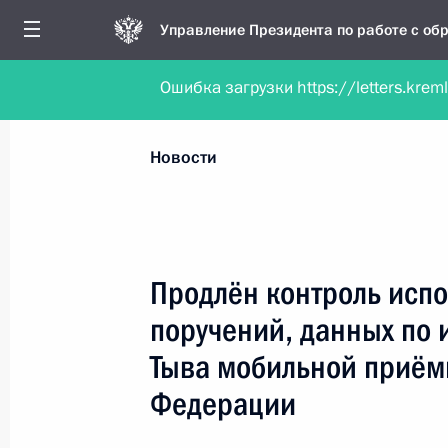
Управление Президента по работе с о
Ошибка загрузки https://letters.krem
Обратиться в форме электронного докуме
Все новости
Личный приём
Мобильна
Новости
Поиск по руководителю, географии и тематике
Продлён контроль испо
поручений, данных по 
Все руководители, регионы, города и темы
Тыва мобильной приём
Федерации