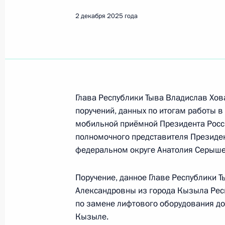
Показа
2 декабря 2025 года
О ходе принятия мер по итогам ли
жительницы Астраханской области,
Российской Федерации начальнико
Федерации по научно-образовател
Президента Российской Федерации
Глава Республики Тыва Владислав Хов
2023 года
поручений, данных по итогам работы в
мобильной приёмной Президента Росс
3 декабря 2025 года, 16:21
полномочного представителя Президе
федеральном округе Анатолия Серыше
О ходе исполнения поручения, дан
Поручение, данное Главе Республики
конференц-связи жительницы Кара
Александровны из города Кызыла Рес
по поручению Президента Российс
по замене лифтового оборудования до
Президента Российской Федерации
Кызыле.
Российской Федерации по приёму 