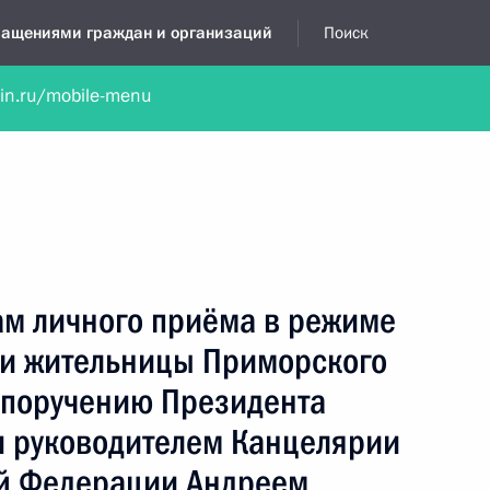
бращениями граждан и организаций
Поиск
lin.ru/mobile-menu
нта
Обратиться в устной форме
Новости
Обзоры обращени
я приёмная
ноябрь, 2025
ам личного приёма в режиме
и жительницы Приморского
 поручению Президента
 руководителем Канцелярии
й Федерации Андреем