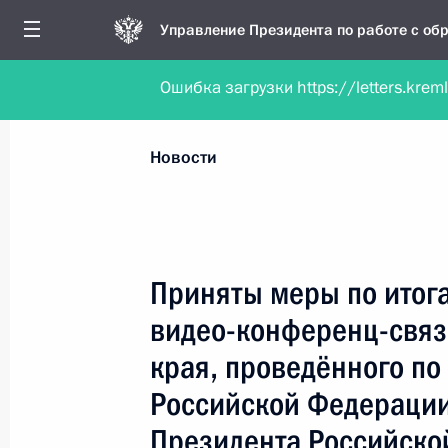
Управление Президента по работе с о
Ошибка загрузки https://letters.krem
Обратиться в форме электронного докуме
Все новости
Личный приём
Мобильна
Новости
Поиск по руководителю, географии и тематике
Приняты меры по итог
видео-конференц-связ
Все руководители, регионы, города и темы
края, проведённого по
Российской Федерации
Президента Российско