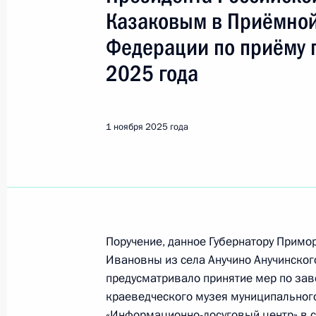
Показа
Казаковым в Приёмной
Федерации по приёму 
Исполнено поручение (меры принят
2025 года
видео-конференц-связи жительницы
по поручению Президента Российс
Президента Российской Федерации
1 ноября 2025 года
и организаций Михаилом Михайлов
Федерации по приёму граждан в Мо
5 ноября 2025 года, 16:00
Исполнено поручение (меры принят
Поручение, данное Губернатору Прим
видео-конференц-связи жительницы
Ивановны из села Анучино Анучинског
по поручению Президента Российс
предусматривало принятие мер по зав
Президента Российской Федерации
краеведческого музея муниципального
Президента Российской Федерации 
«Информационно-досуговый центр» в с