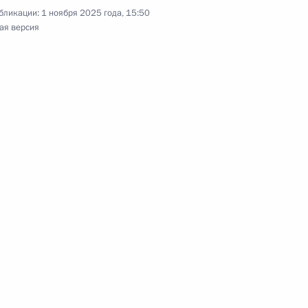
бликации:
1 ноября 2025 года, 15:50
ая версия
чения, данного по итогам личного приёма
жительницы Карачаево-Черкесской Республики,
дента Российской Федерации начальником
мации Президента Российской Федерации
езидента Российской Федерации по приёму
 года
чения, данного по итогам личного приёма
ительницы Костромской области, проведённого
кой Федерации заместителем Руководителя