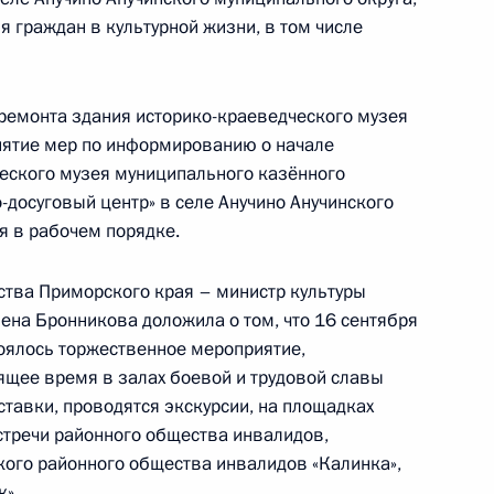
 граждан в культурной жизни, в том числе
ремонта здания историко-краеведческого музея
инятие мер по информированию о начале
ы), данное по итогам личного приёма в режиме
еского музея муниципального казённого
славской области, проведённого по поручению
досуговый центр» в селе Анучино Анучинского
 начальником Управления Президента
я в рабочем порядке.
м национальной морской политики Сергеем
а Российской Федерации по приёму граждан
тва Приморского края – министр культуры
ена Бронникова доложила о том, что 16 сентября
оялось торжественное мероприятие,
ящее время в залах боевой и трудовой славы
тавки, проводятся экскурсии, на площадках
тречи районного общества инвалидов,
ы), данное по итогам личного приёма в режиме
кого районного общества инвалидов «Калинка»,
публики Тыва, проведённого по поручению
к».