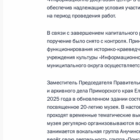
2025 года
обеспечив надлежащие условия участия
на период проведения работ.
5 ноября 2025 года, 15:59
В связи с завершением капитального 
поручение было снято с контроля. Пр
Исполнено поручение (меры принят
функционирования историко-краеведч
видео-конференц-связи жителя Яро
учреждения культуры «Информационно-
Президента Российской Федерации
муниципального округа осуществляетс
Российской Федерации по вопроса
Вахруковым в Приёмной Президент
Заместитель Председателя Правительс
в Москве 1 октября 2024 года
и архивного дела Приморского края Ел
2025 года в обновленном здании сост
5 ноября 2025 года, 15:58
посвященное 20-летию музея. В насто
проходят временные тематические выс
музея регулярно организовываются вс
Исполнено поручение (меры принят
занимается вокальная группа Анучинс
видео-конференц-связи жителя Рес
ведёт свою деятельность группа «Поис