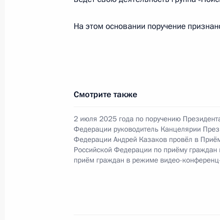
Президента Российской Федерации
Российской Федерации по вопроса
На этом основании поручение признан
Вахруковым в Приёмной Президент
в Москве 24 сентября 2025 года
5 ноября 2025 года, 15:57
Смотрите также
Исполнено поручение (меры принят
2 июля 2025 года по поручению Президент
видео-конференц-связи жителя Кем
Федерации руководитель Канцелярии През
по поручению Президента Российс
Федерации Андрей Казаков провёл в Приё
Президента Российской Федерации
Российской Федерации по приёму граждан
приём граждан в режиме видео-конференц
Александром Смирновым в Приёмн
по приёму граждан в Москве 20 ян
5 ноября 2025 года, 15:56