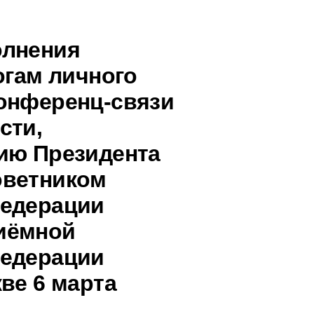
олнения
огам личного
онференц-связи
сти,
ию Президента
оветником
Федерации
иёмной
Федерации
ве 6 марта