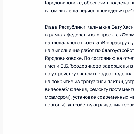
Городовиковске, обеспечив надлежащ
13 октября 2025 года, 16:59
в том числе на период проведения рабо
Глава Республики Калмыкия Бату Хасик
в рамках федерального проекта «Фор
Продлён контроль исполнения пунк
национального проекта «Инфраструкту
работы в Республике Тыва мобиль
на выполнение работ по благоустройст
Федерации
Городовиковске. По состоянию на отче
13 октября 2025 года, 16:57
имени Б.Б.Городовикова завершены в
по устройству системы водоотведения
на покрытие из тротуарной плитки, ус
видеонаблюдения, ремонту постамента
Продлён контроль исполнения пунк
мрамором), установке современных ма
работы в Приморском крае мобиль
перголы), устройству ограждения терр
Федерации
13 октября 2025 года, 16:55