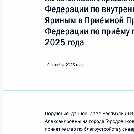
Показа
Федерации по внутрен
Яриным в Приёмной Пр
Исполнено поручение (меры принят
Федерации по приёму 
видео-конференц-связи жительницы
по поручению Президента Российс
2025 года
Президента Российской Федерации
с зарубежными странами Игорем М
Федерации по приёму граждан в М
10 октября 2025 года
13 октября 2025 года, 17:00
Исполнено поручение (меры принят
видео-конференц-связи жителя Удм
Поручение, данное Главе Республики
по поручению Президента Россий
Александровны из города Городовико
Российской Федерации Андреем Фу
принятие мер по благоустройству скве
Федерации по приёму граждан в М