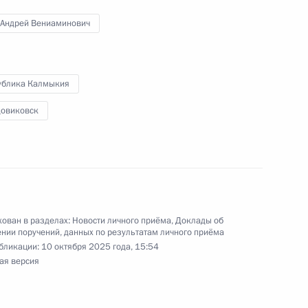
 Андрей Вениаминович
ручения, данного по итогам личного приёма
ублика Калмыкия
ительницы Амурской области, проведённого
ской Федерации помощником Президента
довиковск
дельгериевым в Приёмной Президента
граждан в Москве 26 ноября 2024 года
ован в разделах:
Новости личного приёма
,
Доклады об
нии поручений, данных по результатам личного приёма
я поручений, данных по итогам работы
бликации:
10 октября 2025 года, 15:54
ёмной Президента Российской Федерации
ая версия