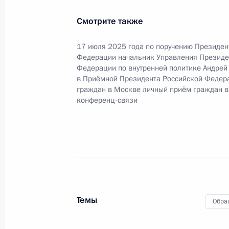
Продлён контроль исполнения пору
Смотрите также
в режиме видео-конференц-связи ж
по поручению Президента Российс
17 июля 2025 года по поручению Президен
Федерации начальник Управления Президе
Президента Российской Федерации
Федерации по внутренней политике Андрей
и организаций Михаилом Михайлов
в Приёмной Президента Российской Федер
Федерации по приёму граждан в М
граждан в Москве личный приём граждан в
конференц-связи
13 октября 2025 года, 16:53
Продлён контроль исполнения пору
в режиме видео-конференц-связи 
проведённого по поручению Прези
Управления Президента Российской
Темы
Обра
Алексеем Филатовым в Приёмной П
граждан в Москве 17 июля 2024 г