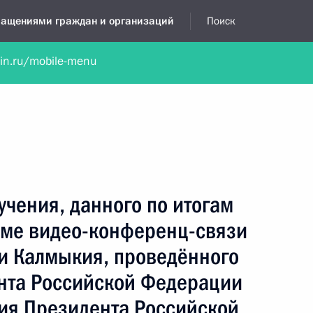
бращениями граждан и организаций
Поиск
lin.ru/mobile-menu
нта
Обратиться в устной форме
Новости
Обзоры обращени
я приёмная
октябрь, 2025
учения, данного по итогам
име видео-конференц-связи
и Калмыкия, проведённого
нта Российской Федерации
ия Президента Российской