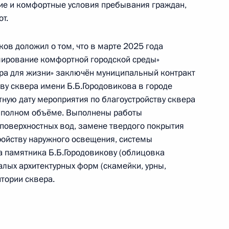
ие и комфортные условия пребывания граждан,
т.
ов доложил о том, что в марте 2025 года
мирование комфортной городской среды»
та 3 перечня поручений, данных по итогам
ра для жизни» заключён муниципальный контракт
ной приёмной Президента Российской
ву сквера имени Б.Б.Городовикова в городе
тную дату мероприятия по благоустройству сквера
 полном объёме. Выполнены работы
 поверхностных вод, замене твердого покрытия
тройству наружного освещения, системы
 памятника Б.Б.Городовикову (облицовка
та 2 перечня поручений, данных по итогам
лых архитектурных форм (скамейки, урны,
ной приёмной Президента Российской
итории сквера.