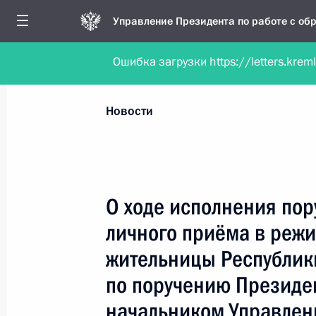
Управление Президента по работе с о
Ошибка загрузки https://letters.krem
Обратиться в форме электронного докуме
Все новости
Личный приём
Мобильна
Новости
Поиск по руководителю, географии и тематике
О ходе исполнения пор
личного приёма в реж
Все руководители, регионы, города и темы
жительницы Республик
по поручению Президе
начальником Управлен