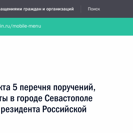
бращениями граждан и организаций
Поиск
lin.ru/mobile-menu
нта
Обратиться в устной форме
Новости
Обзоры обращени
я приёмная
октябрь, 2025
кта 5 перечня поручений,
ты в городе Севастополе
резидента Российской