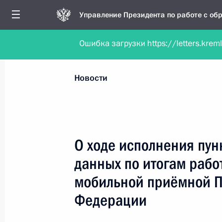
Управление Президента по работе с о
Ошибка загрузки https://letters.krem
Обратиться в форме электронного докуме
Все новости
Личный приём
Мобильна
Новости
Поиск по руководителю, географии и тематике
О ходе исполнения пун
данных по итогам рабо
Все руководители, регионы, города и темы
мобильной приёмной П
Федерации