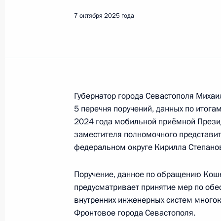
Показа
7 октября 2025 года
Продлён контроль исполнения пору
в режиме видео-конференц-связи ж
по поручению Президента Российс
Российской Федерации Валерием 
Федерации по приёму граждан в М
Губернатор города Севастополя Михаи
5 перечня поручений, данных по итога
8 октября 2025 года, 16:16
2024 года мобильной приёмной Прези
заместителя полномочного представи
федеральном округе Кирилла Степано
Продлён контроль исполнения пору
в режиме видео-конференц-связи ж
Поручение, данное по обращению Кош
по поручению Президента Российс
предусматривает принятие мер по об
управления Президента Российско
внутренних инженерных систем многок
Российской Федерации по приёму г
Фронтовое города Севастополя.