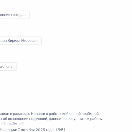
щения граждан
анов Кирилл Игоревич
ного по итогам личного приёма в режиме видео-
вской области, проведённого по поручению
 заместителем Руководителя Администрации
и Максимом Орешкиным в Приёмной
стополь
по приёму граждан в Москве 21 октября
ован в разделах:
Новости о работе мобильной приёмной
,
ного по итогам личного приёма в режиме видео-
 об исполнении поручений, данных по результатам работы
ной приёмной
и Карелия, проведённого по поручению
бликации:
7 октября 2025 года, 15:57