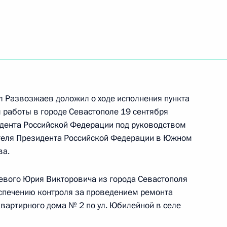
ть следующие материалы
чения, данного по итогам личного приёма
ительницы Вологодской области, проведённого
кой Федерации советником Президента
Фадеевым в Приёмной Президента Российской
оскве 1 июля 2025 года
л Развозжаев доложил о ходе исполнения пункта
м работы в городе Севастополе 19 сентября
дента Российской Федерации под руководством
теля Президента Российской Федерации в Южном
ва.
чения, данного по итогам личного приёма
ителя Республики Карелия, проведённого
евого Юрия Викторовича из города Севастополя
кой Федерации начальником Экспертного
еспечению контроля за проведением ремонта
й Федерации в Приёмной Президента
вартирного дома № 2 по ул. Юбилейной в селе
раждан в Москве 4 октября 2022 года