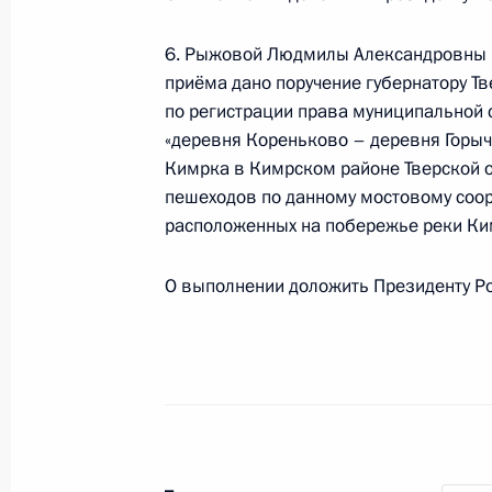
граждан в Москве 5 декабря 2013 
6. Рыжовой Людмилы Александровны и
4 апреля 2014 года, 15:43
приёма дано поручение губернатору Т
по регистрации права муниципальной 
«деревня Кореньково – деревня Горыч
О ходе исполнения поручения, дан
Кимрка в Кимрском районе Тверской 
конференц-связи жительницы Кали
пешеходов по данному мостовому соор
по поручению Президента Российс
расположенных на побережье реки Ки
управления Президента Российско
Российской Федерации по приёму 
О выполнении доложить Президенту Ро
4 апреля 2014 года, 15:41
О ходе исполнения поручения, дан
конференц-связи жительницы Челя
Президента Российской Федерации