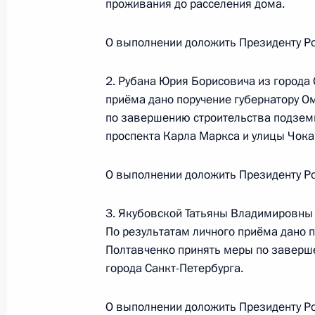
проживания до расселения дома.
7 апреля 2014 года, 17:52
О выполнении доложить Президенту Ро
2. Рубана Юрия Борисовича из города
Исполнен пункт 2 перечня поручени
приёма дано поручение губернатору О
Хакасия мобильной приёмной Пре
по завершению строительства подземн
7 апреля 2014 года, 17:49
проспекта Карла Маркса и улицы Чока
О выполнении доложить Президенту Ро
Исполнено поручение, данное по и
конференц-связи жительницы Кеме
3. Якубовской Татьяны Владимировны 
Президента Российской Федераци
По результатам личного приёма дано п
Полтавченко принять меры по заверш
Федерации – начальником Контрол
города Санкт-Петербурга.
Федерации Константином Чуйченко
Федерации по приёму граждан в М
О выполнении доложить Президенту Ро
7 апреля 2014 года, 17:47