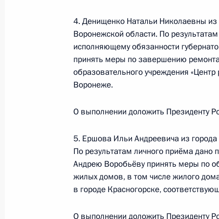
4. Денищенко Натальи Николаевны из
Воронежской области. По результатам
Исполнено поручение, данное по и
исполняющему обязанности губернато
конференц-связи жительницы Ульян
принять меры по завершению ремонт
Президента Российской Федерации
образовательного учреждения «Центр 
Президента Российской Федераци
Воронеже.
Президента Российской Федерации
О выполнении доложить Президенту Ро
7 апреля 2014 года, 17:44
5. Ершова Ильи Андреевича из города
По результатам личного приёма дано 
4 апреля 2014 года, пятница
Андрею Воробьёву принять меры по 
жилых домов, в том числе жилого дом
О ходе исполнения поручения, дан
в городе Красногорске, соответству
конференц-связи жителя Алтайског
Российской Федерации советником
О выполнении доложить Президенту Ро
Вениамином Яковлевым в Приёмно