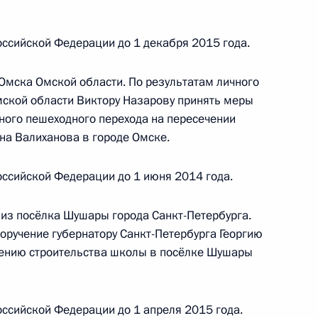
ссийской Федерации до 1 декабря 2015 года.
 Омска Омской области. По результатам личного
й, данных по итогам работы в Республике
мской области Виктору Назарову принять меры
зидента
ого пешеходного перехода на пересечении
на Валиханова в городе Омске.
ссийской Федерации до 1 июня 2014 года.
тогам личного приёма в режиме видео-
ровской области, проведённого по поручению
из посёлка Шушары города Санкт-Петербурга.
и помощником Президента Российской
оручение губернатору Санкт-Петербурга Георгию
ению строительства школы в посёлке Шушары
ьного управления Президента Российской
 в Приёмной Президента Российской
оскве 21 февраля 2012 года
ссийской Федерации до 1 апреля 2015 года.