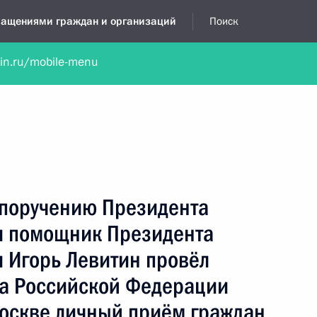
бращениями граждан и организаций
Поиск
lin.ru/mobile-menu
нта
Обратиться в устной форме
Новости
Обзоры обращени
я приёмная
апрель, 2014
 поручению Президента
и помощник Президента
 Игорь Левитин провёл
а Российской Федерации
Москве личный приём граждан