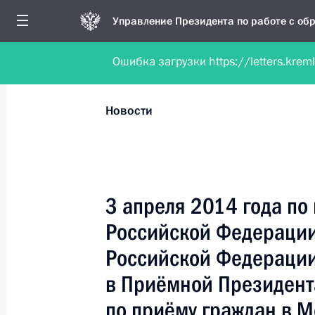
Управление Президента по работе с о
Ошибка загрузки https://letters.krem
Обратиться в форме электронного докуме
Все новости
Личный приём
Мобильна
Новости
Поиск по руководителю, географии и тематике
3 апреля 2014 года по
Российской Федераци
Все руководители, регионы, города и темы
Российской Федерации
в Приёмной Президент
по приёму граждан в 