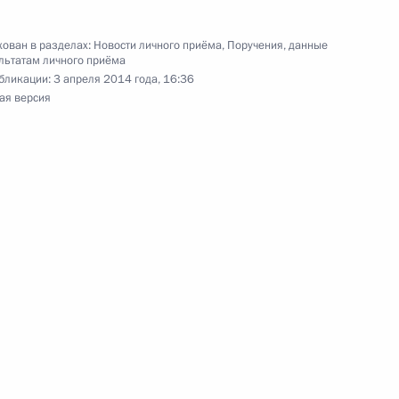
ской области, проведённого по поручению
 советником Президента Российской Федерации
ован в разделах:
Новости личного приёма
,
Поручения, данные
езидента Российской Федерации по приёму
льтатам личного приёма
 года
бликации:
3 апреля 2014 года, 16:36
ая версия
тогам личного приёма в режиме видео-
товской области, проведённого по поручению
 начальником Экспертного управления
и Владимиром Симоненко в Приёмной
 по приёму граждан 20 ноября 2013 года