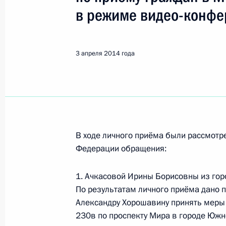
Показа
в режиме видео-конфе
О ходе исполнения поручения, дан
конференц-связи жителя Волгоград
3 апреля 2014 года
Президента Российской Федерации
Российской Федерации по работе 
Михаилом Михайловским в Приёмн
по приёму граждан в Москве 6 ноя
7 апреля 2014 года, 17:53
В ходе личного приёма были рассмот
Федерации обращения:
О ходе исполнения поручения, дан
1. Ачкасовой Ирины Борисовны из гор
конференц-связи жительницы Ульян
По результатам личного приёма дано п
Президента Российской Федерации
Александру Хорошавину принять меры 
Президента Российской Федераци
230в по проспекту Мира в городе Южн
Президента Российской Федерации