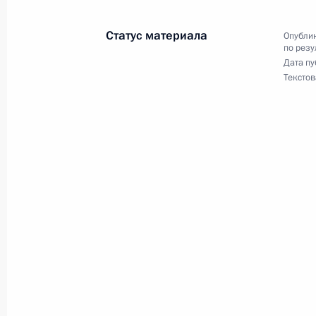
конференц-связи жителя Ленинград
Президента Российской Федерации
Статус материала
Опублик
Антоном Устиновым в Приёмной Пр
по резу
граждан в Москве 14 ноября 2012
Дата пу
Текстов
4 апреля 2014 года, 15:35
Исполнено поручение, данное по и
конференц-связи жительницы Сара
Президента Российской Федерации
Президента Российской Федераци
Президента Российской Федерации
4 апреля 2014 года, 15:31