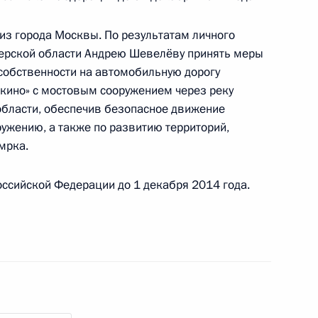
года
з города Москвы. По результатам личного
верской области Андрею Шевелёву принять меры
собственности на автомобильную дорогу
кино» с мостовым сооружением через реку
ного по итогам личного приёма в режиме видео-
области, обеспечив безопасное движение
нинградской области, проведённого
ужению, а также по развитию территорий,
кой Федерации начальником Экспертного
мрка.
й Федерации в Приёмной Президента
граждан в Москве 14 июня 2013 года
ссийской Федерации до 1 декабря 2014 года.
ного по итогам личного приёма в режиме видео-
бинской области, проведённого по поручению
 заместителем Руководителя Администрации