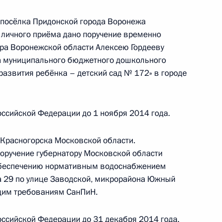
 посёлка Придонской города Воронежа
 личного приёма дано поручение временно
тогам личного приёма в режиме видео-
ра Воронежской области Алексею Гордееву
овской области, проведённого по поручению
а муниципального бюджетного дошкольного
 заместителем Руководителя Администрации
развития ребёнка – детский сад № 172» в городе
и Магомедсаламом Магомедовым в Приёмной
 по приёму граждан в Москве 16 мая 2013 года
ссийской Федерации до 1 ноября 2014 года.
 Красногорска Московской области.
поручение губернатору Московской области
обеспечению нормативным водоснабжением
а 29 по улице Заводской, микрорайона Южный
ного по итогам личного приёма в режиме видео-
ющим требованиям СанПиН.
о края, проведённого по поручению Президента
 Президента Российской Федерации
ссийской Федерации до 31 декабря 2014 года.
й Президента Российской Федерации по приёму