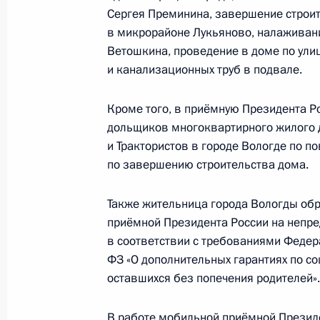
Сергея Преминина, завершение строит
в микрорайоне Лукьяново, налаживани
Исполнены пункты 4 и 5 перечня п
Ветошкина, проведение в доме по ули
приёмной Президента в Республик
и канализационных труб в подвале.
16 ноября 2011 года, 10:40
Кроме того, в приёмную Президента Р
дольщиков многоквартирного жилого 
и Трактористов в городе Вологде по п
О ходе исполнения пунктов 4 и 5 п
по завершению строительства дома.
мобильной приёмной Президента в
16 ноября 2011 года, 10:30
Также жительница города Вологды об
приёмной Президента России на непр
в соответствии с требованиями Федер
ФЗ «О дополнительных гарантиях по со
О ходе исполнения пунктов 1 и 2 п
оставшихся без попечения родителей».
мобильной приёмной Президента в
16 ноября 2011 года, 10:20
В работе мобильной приёмной Президе