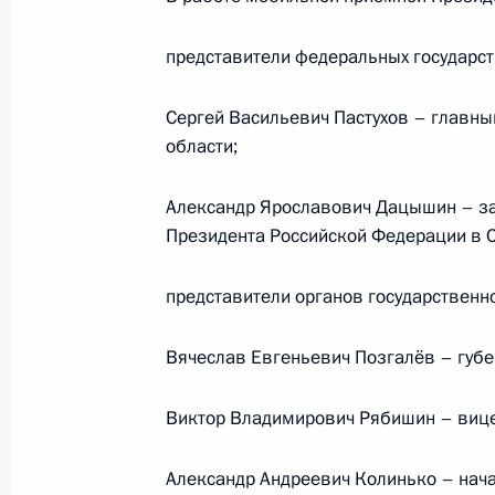
представители федеральных государст
О ходе исполнения поручения об о
по итогам работы мобильной приё
Сергей Васильевич Пастухов – главны
Архангельской области
области;
16 ноября 2011 года, 10:10
Александр Ярославович Дацышин – за
Президента Российской Федерации в 
О ходе исполнения пункта 7 перечн
представители органов государственно
мобильной приёмной Президента в
16 ноября 2011 года, 10:00
Вячеслав Евгеньевич Позгалёв – губе
Виктор Владимирович Рябишин – вице
16 ноября мобильная приёмная Пр
области
Александр Андреевич Колинько – нач