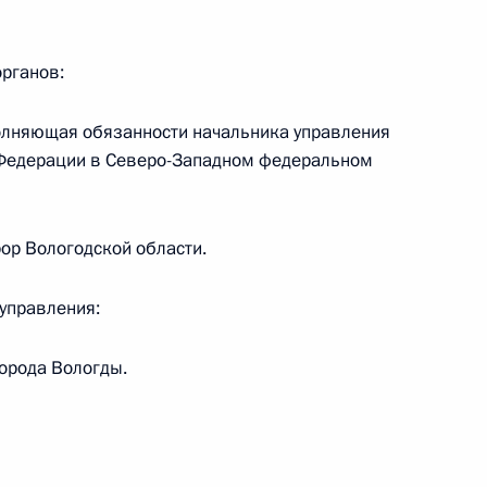
органов:
лняющая обязанности начальника управления
 Федерации в Северо-Западном федеральном
ента в Республике Саха (Якутия)
ор Вологодской области.
управления:
зидента будет работать в Республике Саха
орода Вологды.