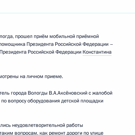
ть следующие материалы
дента во Владимирской области
Вологда, прошел приём мобильной приёмной
 помощника Президента Российской Федерации –
 Президента Российской Федерации
Константина
я поручений, данных по итогам работы
 Республике Калмыкия
мотрены на личном приеме.
итель города Вологды В.А.Аксёновский с жалобой
 по вопросу оборудования детской площадки
еречня поручений, данных по итогам работы
 Тверской области
ались неудовлетворительной работы
 таким вопросам, как ремонт дороги по улице