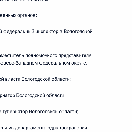
венных органов:
беспечении населения топливом, данного
мной Президента в посёлке Соловецкий
й федеральный инспектор в Вологодской
меститель полномочного представителя
Северо-Западном федеральном округе.
я поручений, данных по итогам работы
й власти Вологодской области:
 Алтайском крае
рнатор Вологодской области;
-губернатор Вологодской области;
езидента будет работать во Владимирской
альник департамента здравоохранения