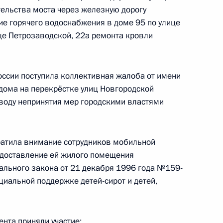
ельства моста через железную дорогу
е горячего водоснабжения в доме 95 по улице
оручений, данных по итогам работы мобильной
це Петрозаводской, 22а ремонта кровли
е Марий Эл
оссии поступила коллективная жалоба от имени
дома на перекрёстке улиц Новгородской
оводу непринятия мер городскими властями
еречня поручений, данных по итогам работы
 Костромской области
ратила внимание сотрудников мобильной
едоставление ей жилого помещения
ального закона от 21 декабря 1996 года №159-
циальной поддержке детей-сирот и детей,
еречня поручений, данных по итогам работы
 городе Коломне Московской области
нта приняли участие: