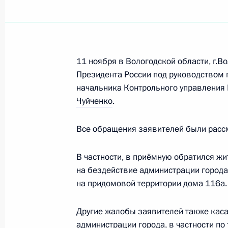
Показа
Работа мобильной приёмной Прези
16 ноября 2011 года, 17:30
11 ноября в Вологодской области, г.
Президента России под руководством
начальника Контрольного управления
Чуйченко
.
О ходе исполнения пункта 5 перечн
мобильной приёмной Президента в
Все обращения заявителей были расс
16 ноября 2011 года, 16:30
В частности, в приёмную обратился ж
на бездействие администрации города
О ходе исполнения пунктов 2 и 5 п
на придомовой территории дома 116а.
мобильной приёмной Президента в
Другие жалобы заявителей также кас
16 ноября 2011 года, 10:50
администрации города, в частности по