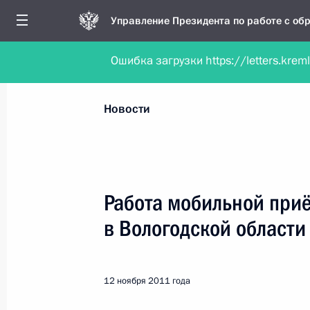
Управление Президента по работе с о
Ошибка загрузки https://letters.krem
Обратиться в форме электронного докуме
Все новости
Личный приём
Мобильна
Новости
Поиск по руководителю, географии и тематике
Работа мобильной при
в Вологодской области
Все руководители, регионы, города и темы
12 ноября 2011 года