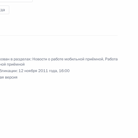
гда
та 4 перечня поручений по итогам работы
городе Санкт-Петербурге
ован в разделах:
Новости о работе мобильной приёмной
,
Работа
ной приёмной
ий по реализации перечня поручений, данных
бликации:
12 ноября 2011 года, 16:00
ной Президента в городе Ростове-на-Дону
ая версия
я поручений, данных по итогам работы
 городе Всеволожске Ленинградской области