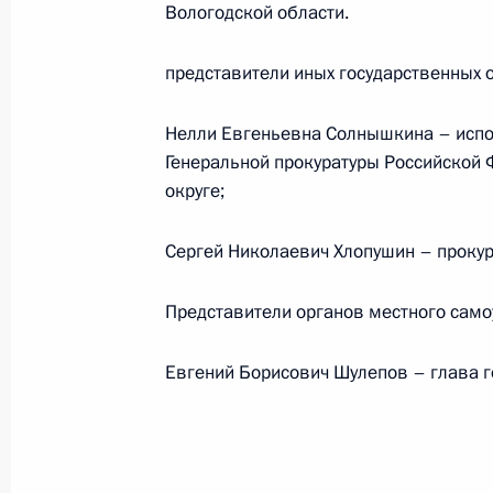
Вологодской области.
16 ноября 2011 года, 09:00
представители иных государственных 
15 ноября 2011 года, вторник
Нелли Евгеньевна Солнышкина – испо
Генеральной прокуратуры Российской
Работа мобильной приёмной Презид
округе;
15 ноября 2011 года, 20:00
Сергей Николаевич Хлопушин – прокур
14 ноября 2011 года, понедельник
Представители органов местного само
15 ноября мобильная приёмная Пре
Евгений Борисович Шулепов – глава г
(Якутия)
14 ноября 2011 года, 15:00