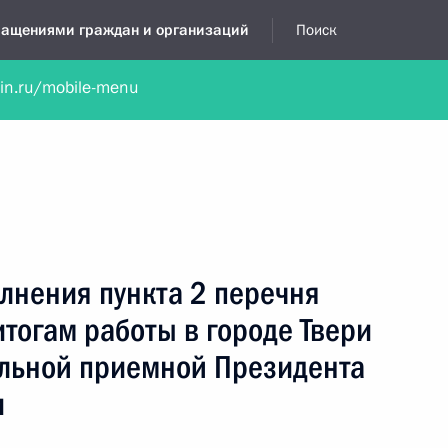
бращениями граждан и организаций
Поиск
lin.ru/mobile-menu
нта
Обратиться в устной форме
Новости
Обзоры обращени
я приёмная
сентябрь, 2025
лнения пункта 2 перечня
итогам работы в городе Твери
ильной приемной Президента
и