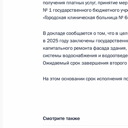
получения платных услуг, принятие ме
2020 года
№ 1 государственного бюджетного учр
4 сентября 2025 года, 16:03
«Городская клиническая больница № 6»
В докладе сообщается о том, что в ц
в 2025 году заключены государственн
3 сентября 2025 года, среда
капитального ремонта фасада здания, 
Приняты меры по итогам личного 
системы водоснабжения и водоотведен
жительницы Омской области, пров
Ожидаемый срок завершения второго э
Федерации начальником Управлен
по развитию информационно-комму
На этом основании срок исполнения по
связи Татьяной Матвеевой в Приё
по приёму граждан в Москве 27 ян
3 сентября 2025 года, 17:47
Смотрите также