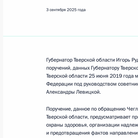
Показа
3 сентября 2025 года
О ходе исполнения поручения, дан
конференц-связи жительницы Астра
Президента Российской Федераци
Федерации – начальником Государ
Российской Федерации Ларисой Бр
Губернатор Тверской области Игорь Ру
Федерации по приёму граждан в М
поручений, данных Губернатору Тверск
Тверской области 25 июня 2019 года 
4 сентября 2025 года, 16:04
Федерации под руководством советни
Александры Левицкой.
О ходе исполнения поручения, дан
Поручение, данное по обращению Чегл
конференц-связи жительницы Ярос
Тверской области, предусматривает п
Президента Российской Федерации
охраны здоровья, организации надлеж
Российской Федерации по внутрен
и предотвращения фактов направлени
Президента Российской Федерации