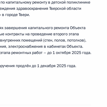
р по капитальному ремонту в детской поликлинике
еждения здравоохранения Тверской области
 в городе Твери.
елях завершения капитального ремонта Объекта
ые контракты на проведение второго этапа
внутренних помещений (стен, полов, потолков),
приёма в режиме видео-конференц-связи
ия, электроснабжения в кабинетах Объекта.
едённого по поручению Президента Российской
тапа ремонтных работ – до 1 октября 2025 года.
ия Президента Российской Федерации
никационных технологий и инфраструктуры
ручения продлён до 1 декабря 2025 года.
мной Президента Российской Федерации
варя 2023 года