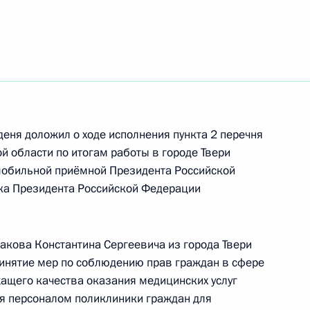
ть следующие материалы
ного по итогам личного приёма в режиме видео-
ханской области, проведённого по поручению
и помощником Президента Российской
ственно-правового управления Президента
ычевой в Приёмной Президента Российской
деня доложил о ходе исполнения пункта 2 перечня
оскве 13 ноября 2019 года
ой области по итогам работы в городе Твери
мобильной приёмной Президента Российской
ка Президента Российской Федерации
ного по итогам личного приёма в режиме видео-
акова Константина Сергеевича из города Твери
лавской области, проведённого по поручению
ринятие мер по соблюдению прав граждан в сфере
 начальником Управления Президента
ащего качества оказания медицинских услуг
ней политике Андреем Яриным в Приёмной
я персоналом поликлиники граждан для
 по приёму граждан в Москве 16 декабря