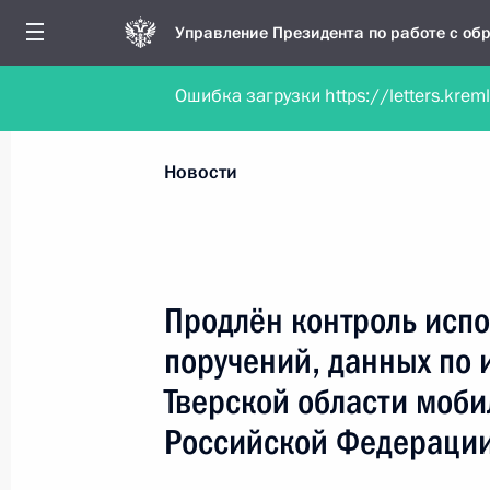
Управление Президента по работе с о
Ошибка загрузки https://letters.krem
Обратиться в форме электронного докуме
Все новости
Личный приём
Мобильна
Новости
Поиск по руководителю, географии и тематике
Продлён контроль испо
поручений, данных по 
Все руководители, регионы, города и темы
Тверской области моб
Российской Федераци