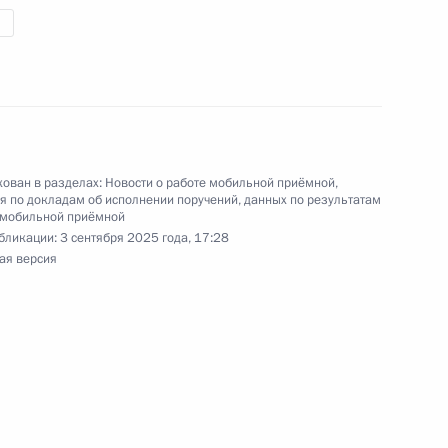
ы), данное по итогам личного приёма в режиме
ы Орловской области, проведённого
кой Федерации начальником Управления
ован в разделах:
Новости о работе мобильной приёмной
,
 по вопросам национальной морской политики
 по докладам об исполнении поручений, данных по результатам
резидента Российской Федерации по приёму
 мобильной приёмной
года
бликации:
3 сентября 2025 года, 17:28
ая версия
ы), данное по итогам личного приёма в режиме
ябинской области, проведённого по поручению
 начальником Экспертного управления