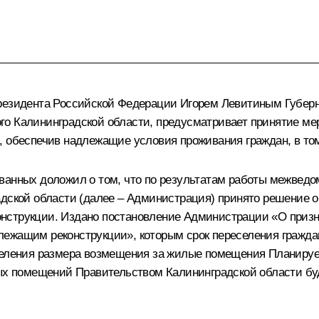
Президента Российской Федерации Игорем Левитиным Губер
о Калининградской области, предусматривает принятие мер
, обеспечив надлежащие условия проживания граждан, в том
званных доложил о том, что по результатам работы межве
адской области (далее – Администрация) принято решение о
нструкции. Издано постановление Администрации «О призна
ежащим реконструкции», которым срок переселения граждан 
еделения размера возмещения за жилые помещения Планиру
лых помещений Правительством Калининградской области бу