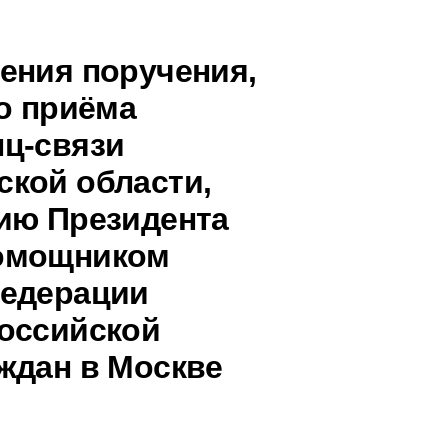
ения поручения,
о приёма
ц-связи
кой области,
ию Президента
помощником
Федерации
оссийской
ждан в Москве