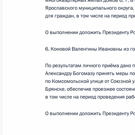
многоквартирных жилых домов 6, 7, 8 
Ярославского муниципального округа
О ходе исполнения поручения, дан
для граждан, в том числе на период пр
конференц-связи жительницы Респ
Президента Российской Федерации
О выполнении доложить Президенту Ро
и информации Президента Россий
в Приёмной Президента Российско
6. Коновой Валентины Ивановны из го
13 января 2025 года
2 июля 2025 года, 16:05
По результатам личного приёма дано 
Александру Богомазу принять меры по
по Комсомольской улице от Союзной у
О ходе исполнения поручения, дан
Брянске, обеспечив проезжее состоян
конференц-связи жительницы Моск
в том числе на период проведения рабо
Президента Российской Федерации
Российской Федерации Андреем Ка
О выполнении доложить Президенту Ро
Федерации по приёму граждан в М
2 июля 2025 года, 16:04