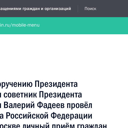
бращениями граждан и организаций
Поиск
lin.ru/mobile-menu
нта
Обратиться в устной форме
Новости
Обзоры обращени
я приёмная
июль, 2025
поручению Президента
 советник Президента
 Валерий Фадеев провёл
а Российской Федерации
Москве личный приём граждан