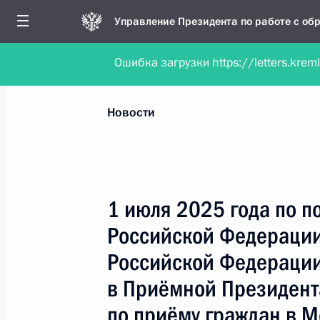
Управление Президента по работе с о
Ошибка загрузки https://letters.krem
Обратиться в форме электронного докуме
Все новости
Личный приём
Мобильна
Новости
Поиск по руководителю, географии и тематике
1 июля 2025 года по 
Российской Федерации
Все руководители, регионы, города и темы
Российской Федерации
в Приёмной Президент
по приёму граждан в 