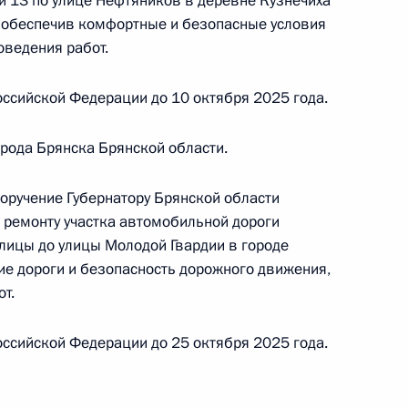
и 13 по улице Нефтяников в деревне Кузнечиха
, обеспечив комфортные и безопасные условия
ного по итогам личного приёма в режиме видео-
оведения работ.
ублики Марий Эл, проведённого по поручению
 начальником Управления пресс-службы
ссийской Федерации до 10 октября 2025 года.
ской Федерации Андреем Цыбулиным
й Федерации по приёму граждан в Москве
рода Брянска Брянской области.
поручение Губернатору Брянской области
 ремонту участка автомобильной дороги
лицы до улицы Молодой Гвардии в городе
ного по итогам личного приёма в режиме видео-
ие дороги и безопасность дорожного движения,
овской области, проведённого по поручению
т.
 руководителем Канцелярии Президента
заковым в Приёмной Президента Российской
ссийской Федерации до 25 октября 2025 года.
оскве 15 января 2025 года