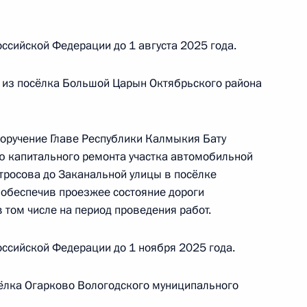
ой Президента Российской Федерации
варя 2025 года
ссийской Федерации до 1 августа 2025 года.
 из посёлка Большой Царын Октябрьского района
ного по итогам личного приёма в режиме видео-
кой области, проведённого по поручению
поручение Главе Республики Калмыкия Бату
 начальником Управления Президента
ю капитального ремонта участка автомобильной
с обращениями граждан и организаций
атросова до Заканальной улицы в посёлке
ой Президента Российской Федерации
обеспечив проезжее состояние дороги
варя 2025 года
 том числе на период проведения работ.
ссийской Федерации до 1 ноября 2025 года.
ёлка Огарково Вологодского муниципального
ного по итогам личного приёма в режиме видео-