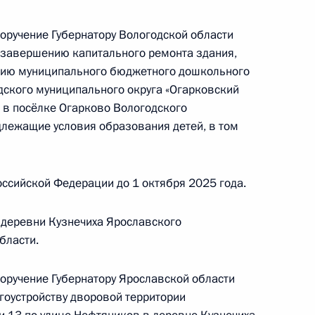
области, проведённого по поручению
 начальником Управления Президента
поручение Губернатору Вологодской области
ней политике Андреем Яриным в Приёмной
 завершению капитального ремонта здания,
по приёму граждан в Москве 6 октября
ению муниципального бюджетного дошкольного
ского муниципального округа «Огарковский
 в посёлке Огарково Вологодского
длежащие условия образования детей, в том
ного по итогам личного приёма в режиме видео-
ссийской Федерации до 1 октября 2025 года.
кой области, проведённого по поручению
 начальником Управления Президента
 деревни Кузнечиха Ярославского
 политике Игорем Неверовым в Приёмной
бласти.
 по приёму граждан в Москве 31 мая 2022 года
поручение Губернатору Ярославской области
гоустройству дворовой территории