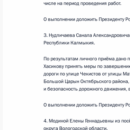
числе на период проведения работ.
Михаилом Михайловским в Приёмн
по приёму граждан в Москве 16 ян
О выполнении доложить Президенту Ро
2 июля 2025 года, 16:11
3. Нудличаева Санала Александровича
Республики Калмыкия.
О ходе исполнения поручения, дан
конференц-связи жительницы Тверс
По результатам личного приёма дано 
Президента Российской Федерации
Хасикову принять меры по завершени
Российской Федерации по работе 
дороги по улице Чекистов от улицы М
Михаилом Михайловским в Приёмн
Большой Царын Октябрьского района, 
по приёму граждан в Москве 16 ян
и безопасность дорожного движения, в
2 июля 2025 года, 16:09
О выполнении доложить Президенту Ро
4. Модиной Елены Геннадьевны из пос
О ходе исполнения поручения, дан
округа Вологодской области.