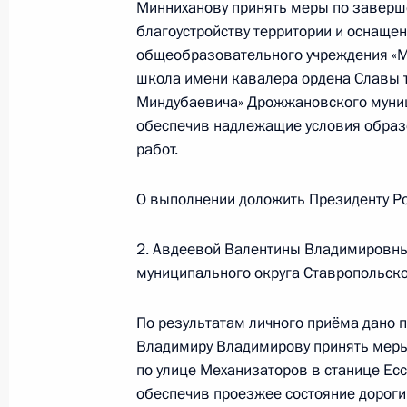
2 июля 2025 года, 16:13
Минниханову принять меры по заверш
благоустройству территории и оснащ
общеобразовательного учреждения «
школа имени кавалера ордена Славы т
Исполнено поручение (меры принят
Миндубаевича» Дрожжановского муниц
видео-конференц-связи жительниц
обеспечив надлежащие условия образо
по поручению Президента Российс
работ.
Президента Российской Федерации
с зарубежными странами Игорем М
О выполнении доложить Президенту Ро
Федерации по приёму граждан в М
2 июля 2025 года, 16:12
2. Авдеевой Валентины Владимировны
муниципального округа Ставропольско
По результатам личного приёма дано 
Исполнено поручение (меры принят
Владимиру Владимирову принять мер
видео-конференц-связи жительницы
по улице Механизаторов в станице Ес
Президента Российской Федерации
обеспечив проезжее состояние дороги
Российской Федерации по работе 