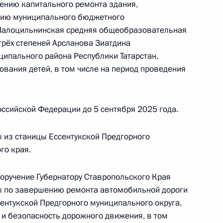
ению капитального ремонта здания,
ению муниципального бюджетного
Малоцильнинская средняя общеобразовательная
рёх степеней Арсланова Зиатдина
ы), данное по итогам личного приёма в режиме
ипального района Республики Татарстан,
ы Новгородской области, проведённого
вания детей, в том числе на период проведения
кой Федерации начальником Управления
 по межрегиональным и культурным связям
асловым в Приёмной Президента Российской
ссийской Федерации до 5 сентября 2025 года.
оскве 21 января 2025 года
 из станицы Ессентукской Предгорного
го края.
поручение Губернатору Ставропольского Края
ы), данное по итогам личного приёма в режиме
ы по завершению ремонта автомобильной дороги
 Тверской области, проведённого по поручению
сентукской Предгорного муниципального округа,
 начальником Управления Президента
 и безопасность дорожного движения, в том
с обращениями граждан и организаций