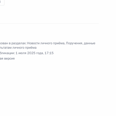
3
резидента Российской Федерации советник
ован в разделах:
Новости личного приёма
,
Поручения, данные
льтатам личного приёма
 Валерий Фадеев провёл в Приёмной
бликации:
1 июля 2025 года, 17:15
 по приёму граждан в Москве личный приём
ая версия
ц-связи
ы), данное по итогам личного приёма в режиме
ы Новосибирской области, проведённого
кой Федерации руководителем Канцелярии