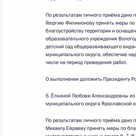
конференц-связи жителя Тверской 
Президента Российской Федерации
По результатам личного приёма дано 
Российской Федерации по внутрен
Георгию Филимонову принять меры по
Президента Российской Федерации 
благоустройству территории и оснащ
2022 года
образовательного учреждения Вологод
детский сад общеразвивающего вида»
2 июля 2025 года, 16:07
муниципального округа, обеспечив на
числе на период проведения работ.
О ходе исполнения поручения, дан
О выполнении доложить Президенту Ро
конференц-связи жительницы Тверс
Президента Российской Федерации
5. Ёлкиной Любови Александровны из
Российской Федерации по внешней
муниципального округа Ярославской о
Президента Российской Федерации
2 июля 2025 года, 16:06
По результатам личного приёма дано 
Михаилу Евраеву принять меры по бла