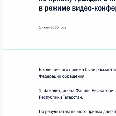
Показа
в режиме видео-конфе
Исполнено поручение (меры принят
видео-конференц-связи жительниц
1 июля 2025 года
по поручению Президента Российс
Президента Российской Федерации
Российской Федерации по приёму 
2 июля 2025 года, 16:14
В ходе личного приёма были рассмот
Федерации обращения:
Исполнено поручение (меры принят
видео-конференц-связи жительницы
1. Замалетдинова Фаниля Рифкатович
по поручению Президента Россий
Республики Татарстан.
Российской Федерации Андреем Фу
Федерации по приёму граждан в М
По результатам личного приёма дано п