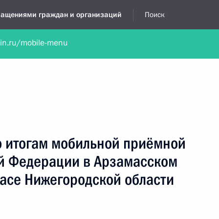
бращениями граждан и организаций
Поиск
lin.ru/mobile-menu
нта
Обратиться в устной форме
Новости
Обзоры обращени
я приёмная
февраль, 2014
о итогам мобильной приёмной
й Федерации в Арзамасском
масе Нижегородской области