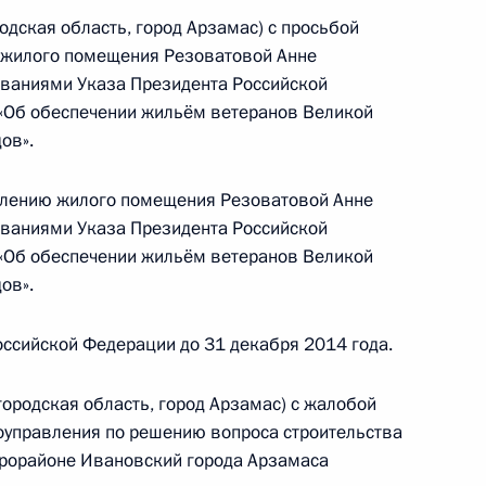
ительницы Тверской области, проведённого
одская область, город Арзамас) с просьбой
кой Федерации руководителем Канцелярии
и жилого помещения Резоватовой Анне
 Антоном Кобяковым в Приёмной Президента
ованиями Указа Президента Российской
граждан в Москве 16 января 2014 года
 «Об обеспечении жильём ветеранов Великой
ов».
влению жилого помещения Резоватовой Анне
ованиями Указа Президента Российской
чения, данного по итогам личного приёма
 «Об обеспечении жильём ветеранов Великой
ительницы Астраханской области, проведённого
ов».
кой Федерации начальником Управления
 по государственным наградам Владимиром
ссийской Федерации до 31 декабря 2014 года.
Российской Федерации по приёму граждан
ородская область, город Арзамас) с жалобой
оуправления по решению вопроса строительства
крорайоне Ивановский города Арзамаса