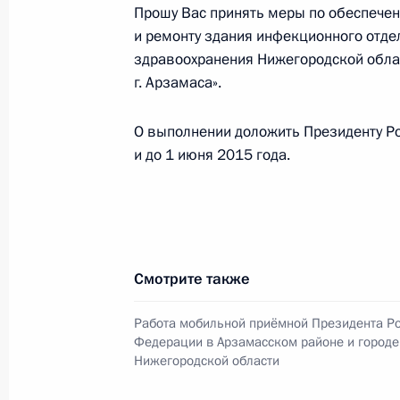
Прошу Вас принять меры по обеспеч
О ходе исполнения пункта 6 перечн
и ремонту здания инфекционного отде
в Ростовской области мобильной 
здравоохранения Нижегородской обла
г. Арзамаса».
21 февраля 2014 года, 19:54
О выполнении доложить Президенту Ро
и до 1 июня 2015 года.
О ходе исполнения пункта 5 перечн
в Ростовской области мобильной 
21 февраля 2014 года, 19:53
Смотрите также
О ходе исполнения пункта 4 перечн
Работа мобильной приёмной Президента Р
в Ростовской области мобильной 
Федерации в Арзамасском районе и городе
Нижегородской области
21 февраля 2014 года, 19:51