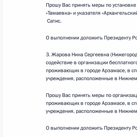
Прошу Вас принять меры по установке
«Тамаевка» и указателя «Архангельски
Сатис.
Работа мобильной приёмной Прези
Хакасия
О выполнении доложить Президенту Ро
24 февраля 2014 года, 12:17
3. Жарова Нина Сергеевна (Нижегород
содействие в организации бесплатного
О ходе исполнения пункта 1 перечн
проживающих в городе Арзамасе, в 
учреждения, расположенные в Нижнем
в Псковской области мобильной п
24 февраля 2014 года, 12:13
Прошу Вас принять меры по организаци
проживающих в городе Арзамасе, в 
учреждения, расположенные в Нижнем
21 февраля 2014 года, пятница
О выполнении доложить Президенту Ро
Продолжен контроль исполнения по