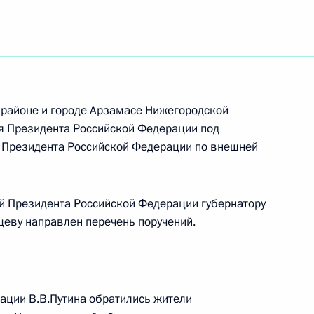
ть следующие материалы
ию Президента Российской Федерации советник
 Владимир Толстой провёл в Приёмной
 по приёму граждан в Москве личный приём
ц-связи
 районе и городе Арзамасе Нижегородской
я Президента Российской Федерации под
 Президента Российской Федерации по внешней
к
й Президента Российской Федерации губернатору
еву направлен перечень поручений.
езультатам личного приёма, проведённого
кой Федерации начальником Управления
 Российской Федерации по городу Москве
езидента Российской Федерации по приёму
ации В.В.Путина обратились жители
 года