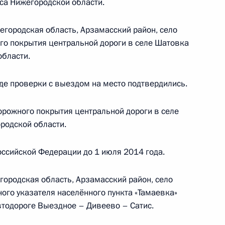
са Нижегородской области.
егородская область, Арзамасский район, село
го покрытия центральной дороги в селе Шатовка
езультатам личного приёма, проведённого
области.
ской Федерации временно исполняющим
ионального управления Федеральной службы
де проверки с выездом на место подтвердились.
нка по Центральному федеральному округу
зидента Российской Федерации по приёму
орожного покрытия центральной дороги в селе
 года
родской области.
ссийской Федерации до 1 июля 2014 года.
городская область, Арзамасский район, село
бильной приёмной Президента Российской
ого указателя населённого пункта «Тамаевка»
автодороге Выездное – Дивеево – Сатис.