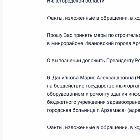
Нижегородской области.
Перечень поручений по итогам мо
Федерации в Арзамасском районе 
Факты, изложенные в обращении, в хо
21 февраля 2014 года, 20:01
Прошу Вас принять меры по строитель
в микрорайоне Ивановский города Ар
Работа мобильной приёмной Прези
О выполнении доложить Президенту Ро
районе и городе Арзамасе Нижего
21 февраля 2014 года, 19:59
6. Данилкова Мария Александровна (Н
на бездействие государственных орг
оборудованием и ремонту здания инфе
бюджетного учреждения здравоохране
О ходе исполнения пункта 4 перечн
городская больница г. Арзамаса» (адре
в Краснодарском крае мобильной 
21 февраля 2014 года, 19:56
Факты, изложенные в обращении, в хо