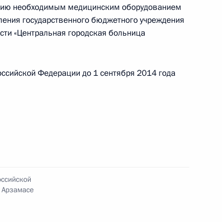
ению необходимым медицинским оборудованием
я поручений, данных по итогам работы
ления государственного бюджетного учреждения
приёмной Президента
сти «Центральная городская больница
ссийской Федерации до 1 сентября 2014 года
я поручений, данных по итогам работы
приёмной Президента
я поручений, данных по итогам работы
оссийской
приёмной Президента
 Арзамасе