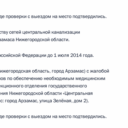
бильной приёмной Президента Российской
и городе Арзамасе Нижегородской области
де проверки с выездом на место подтвердились.
ству сетей центральной канализации
замаса Нижегородской области.
дента Российской Федерации в Арзамасском
ссийской Федерации до 1 июля 2014 года.
родской области
ижегородская область, город Арзамас) с жалобой
анов по обеспечению необходимым медицинским
кционного отделения государственного
ния Нижегородской области «Центральная
я поручений, данных по итогам работы
с: город Арзамас, улица Зелёная, дом 2).
приёмной Президента
де проверки с выездом на место подтвердились.