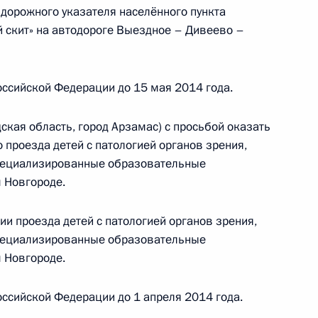
 дорожного указателя населённого пункта
й скит» на автодороге Выездное – Дивеево –
дента Российской Федерации в Республике
ссийской Федерации до 15 мая 2014 года.
ская область, город Арзамас) с просьбой оказать
 проезда детей с патологией органов зрения,
я поручений, данных по итогам работы
специализированные образовательные
 Новгороде.
риёмной Президента
и проезда детей с патологией органов зрения,
специализированные образовательные
 Новгороде.
ссийской Федерации до 1 апреля 2014 года.
ручения, данного по итогам личного приёма