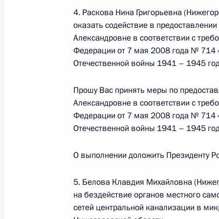
в режиме видео-конференц-связи ж
4. Раскова Нина Григорьевна (Нижегор
по поручению Президента Российс
оказать содействие в предоставлени
Президента Российской Федерации
Александровне в соответствии с треб
Российской Федерации по приёму 
Федерации от 7 мая 2008 года № 714
21 февраля 2014 года, 20:06
Отечественной войны 1941 – 1945 год
Прошу Вас принять меры по предоста
Александровне в соответствии с треб
Продлён контроль исполнения пору
Федерации от 7 мая 2008 года № 714
в режиме видео-конференц-связи ж
Отечественной войны 1941 – 1945 год
по поручению Президента Российс
Президента Российской Федерации
О выполнении доложить Президенту Ро
Осиповым в Приёмной Президента 
в Москве 21 июня 2012 года
5. Белова Клавдия Михайловна (Нижег
21 февраля 2014 года, 20:03
на бездействие органов местного сам
сетей центральной канализации в ми