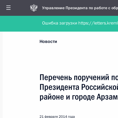
Управление Президента по работе с о
Ошибка загрузки https://letters.krem
Обратиться в форме электронного докуме
Все новости
Личный приём
Мобильна
Новости
Поиск по руководителю, географии и тематике
Перечень поручений п
Президента Российско
Все руководители, регионы, города и темы
районе и городе Арза
21 февраля 2014 года