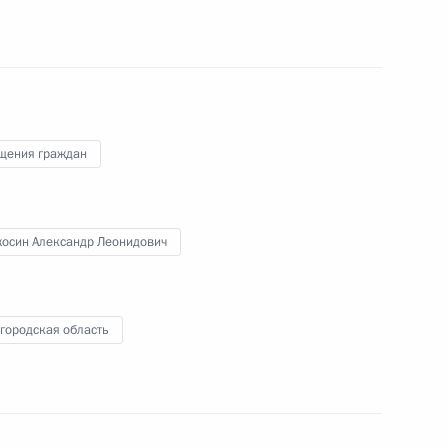
я поручений, данных по итогам работы
приёмной Президента
щения граждан
я поручений, данных по итогам работы
приёмной Президента
осин Александр Леонидович
городская область
ного по итогам личного приёма в режиме видео-
ханской области, проведённого по поручению
 начальником Управления Президента
рственным наградам Владимиром Осиповым