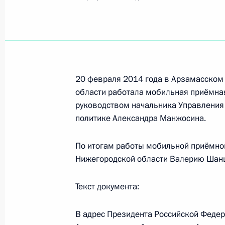
Показа
25 февраля 2014 года по поручен
Президента Российской Федерации
Президента Российской Федерации
граждан в режиме видео-конферен
20 февраля 2014 года в Арзамасском
области работала мобильная приёмна
25 февраля 2014 года, 18:01
руководством начальника Управления
политике Александра Манжосина.
24 февраля 2014 года, понедельни
По итогам работы мобильной приёмно
Нижегородской области Валерию Шанц
Исполнены поручения, данные по р
по поручению Президента Российс
Текст документа:
Федеральной миграционной службы
Ольгой Кирилловой в Приёмной Пр
В адрес Президента Российской Федер
граждан в Москве 14 января 2014