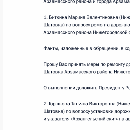
Арзамасского района и города Арзама
24 февраля 2014 года, 17:49
1. Биткина Марина Валентиновна (Ниж
Шатовка) по вопросу ремонта дорожно
Исполнены поручения, данные по р
Арзамасского района Нижегородской 
по поручению Президента Россий
обязанности руководителя Межрег
Факты, изложенные в обращении, в хо
по регулированию алкогольного ры
Олегом Бакулиным в Приёмной Пре
Прошу Вас принять меры по ремонту д
граждан в Москве 17 января 2014
Шатовка Арзамасского района Нижего
24 февраля 2014 года, 17:41
О выполнении доложить Президенту Ро
2. Горшкова Татьяна Викторовна (Ниже
Перечень поручений по итогам мо
Шатовка) по вопросу установки дорожн
Федерации в Республике Хакасия
и указателя «Архангельский скит» на 
24 февраля 2014 года, 12:19