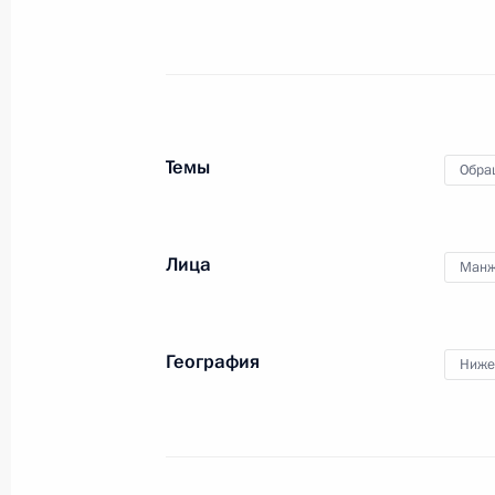
О ходе исполнения пункта 3 перечн
в Ростовской области мобильной 
21 февраля 2014 года, 19:49
Темы
Обра
О ходе исполнения пункта 1 перечн
в Ростовской области мобильной 
Лица
Манж
21 февраля 2014 года, 19:46
География
Ниже
О ходе исполнения поручения, дан
конференц-связи жительницы Астра
Президента Российской Федерации
Российской Федерации по госуда