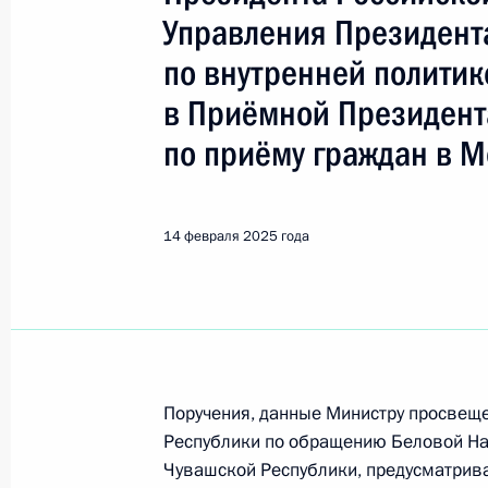
Показа
Управления Президент
по внутренней полити
14 февраля 2025 года, пятница
в Приёмной Президент
Исполнены поручения, данные по р
по приёму граждан в М
по поручению Президента Российс
управления Федеральной службы су
Коноваловым в Приёмной Президен
14 февраля 2025 года
в Москве 17 января 2025 года
14 февраля 2025 года, 16:09
Исполнено поручение (снято с конт
в режиме видео-конференц-связи 
Поручения, данные Министру просвещ
Республики по обращению Беловой Н
проведённого по поручению Прези
Чувашской Республики, предусматрива
заместителем Руководителя Админ