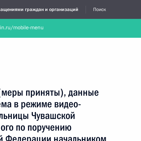
бращениями граждан и организаций
Поиск
lin.ru/mobile-menu
нта
Обратиться в устной форме
Новости
Обзоры обращени
я приёмная
февраль, 2025
(меры приняты), данные
ёма в режиме видео-
ельницы Чувашской
ого по поручению
й Федерации начальником