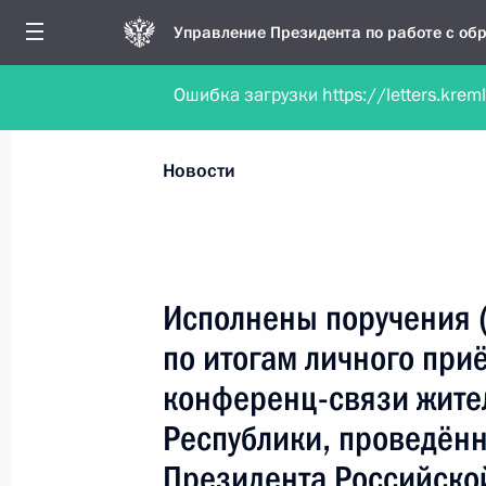
Управление Президента по работе с о
Ошибка загрузки https://letters.krem
Обратиться в форме электронного докуме
Все новости
Личный приём
Мобильна
Новости
Поиск по руководителю, географии и тематике
Исполнены поручения 
по итогам личного при
Все руководители, регионы, города и темы
конференц-связи жит
Республики, проведённ
Президента Российско