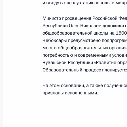
и вводу в эксплуатацию школы в микр
Алексеем Громовым в Приёмной Пр
граждан в Москве 14 декабря 202
Министр просвещения Российской Фед
14 февраля 2025 года, 16:08
Республики Олег Николаев доложили о 
общеобразовательной школы на 1500 
Чебоксары предусмотрено подпрограм
Исполнено поручение (меры принят
мест в общеобразовательных организа
видео-конференц-связи жительницы
потребностью и современными услови
проведённого по поручению Прези
Чувашской Республики «Развитие обра
Управления Президента Российско
Образовательный процесс планируется
Яриным в Приёмной Президента Ро
в Москве 25 июля 2024 года
На этом основании, а также полученн
признаны исполненными.
14 февраля 2025 года, 16:07
Исполнены поручения (меры принят