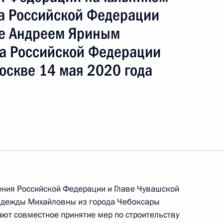
ть следующие материалы
а Российской Федерации
ке Андреем Яриным
а Российской Федерации
езультатам личного приёма, проведённого
оскве 14 мая 2020 года
кой Федерации руководителем Главного
дебных приставов по городу Москве Николаем
та Российской Федерации по приёму граждан
роля), данное по итогам личного приёма
жительницы Калининградской области,
ения Российской Федерации и Главе Чувашской
адежды Михайловны из города Чебоксары
дента Российской Федерации первым
ют совместное принятие мер по строительству
истрации Президента Российской Федерации