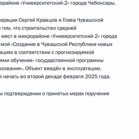
орайоне «Университетский-2» города Чебоксары.
езидента Российской Федерации по приёму
2 года
ерации Сергей Кравцов и Глава Чувашской
том, что строительство средней
мест в микрорайоне «Университетский-2» города
мой «Создание в Чувашской Республике новых
ы), данное по итогам личного приёма в режиме
циях в соответствии с прогнозируемой
 Кемеровской области – Кузбасса,
ями обучения» государственной программы
дента Российской Федерации начальником
зования». Объект введён в эксплуатацию.
й Федерации по внутренней политике Андреем
 начать во второй декаде февраля 2025 года.
ссийской Федерации по приёму граждан
ом подтверждении о принятых мерах поручения
ы), данные по итогам личного приёма