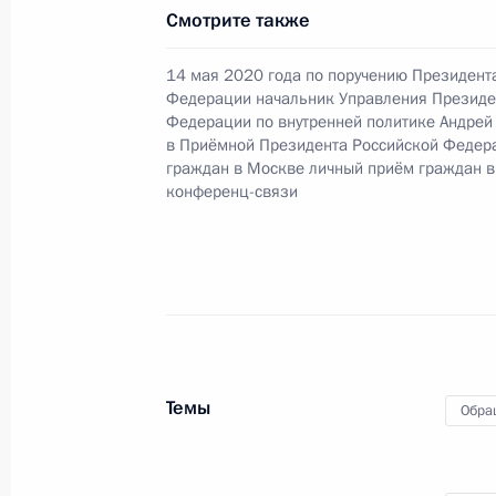
в режиме видео-конференц-связи 
Смотрите также
проведённого по поручению Прези
Управления Президента Российско
14 мая 2020 года по поручению Президент
Яриным в Приёмной Президента Ро
Федерации начальник Управления Президе
Федерации по внутренней политике Андрей
в Москве 14 мая 2020 года
в Приёмной Президента Российской Федер
14 февраля 2025 года, 16:05
граждан в Москве личный приём граждан в
конференц-связи
Продлён контроль исполнения пору
в режиме видео-конференц-связи ж
по поручению Президента Российс
Президента Российской Федерации
в Приёмной Президента Российско
Темы
октября 2022 года
Обра
14 февраля 2025 года, 16:04