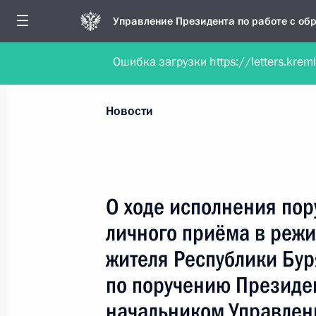
Управление Президента по работе с о
Ошибка загрузки https://letters.krem
Обратиться в форме электронного докуме
Все новости
Личный приём
Мобильна
Новости
Поиск по руководителю, географии и тематике
О ходе исполнения пор
личного приёма в реж
Все руководители, регионы, города и темы
жителя Республики Бур
по поручению Президе
начальником Управлен