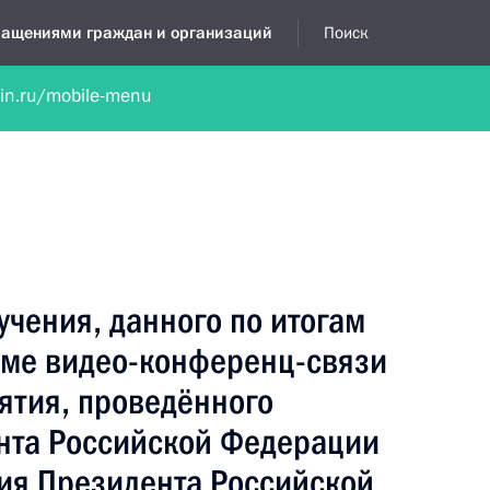
бращениями граждан и организаций
Поиск
lin.ru/mobile-menu
нта
Обратиться в устной форме
Новости
Обзоры обращени
я приёмная
январь, 2025
учения, данного по итогам
име видео-конференц-связи
ятия, проведённого
нта Российской Федерации
ия Президента Российской