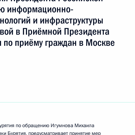
ть следующие материалы
ию информационно-
нологий и инфраструктуры
чения, данного по итогам личного приёма
евой в Приёмной Президента
ительницы Сахалинской области, проведённого
кой Федерации советником Президента
 по приёму граждан в Москве
 Президента Российской Федерации по приёму
3 года
я поручений, данных по итогам работы
приёмной Президента Российской Федерации
Бурятия по обращению Игумнова Михаила
ики Бурятия, предусматривает принятие мер