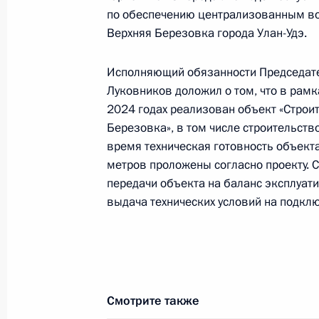
О ходе исполнения пункта 3 перечн
по обеспечению централизованным в
в Иркутской области мобильной п
Верхняя Березовка города Улан-Удэ.
21 января 2025 года, 15:41
Исполняющий обязанности Председате
Луковников доложил о том, что в рамк
2024 годах реализован объект «Строи
О ходе принятия мер по итогам ли
Березовка», в том числе строительств
жительницы Томской области, пров
время техническая готовность объект
Федерации советником Президента
метров проложены согласно проекту. 
Президента Российской Федерации
передачи объекта на баланс эксплуат
2017 года
выдача технических условий на подкл
21 января 2025 года, 15:40
О ходе исполнения поручения, дан
Смотрите также
конференц-связи жительницы Удмур