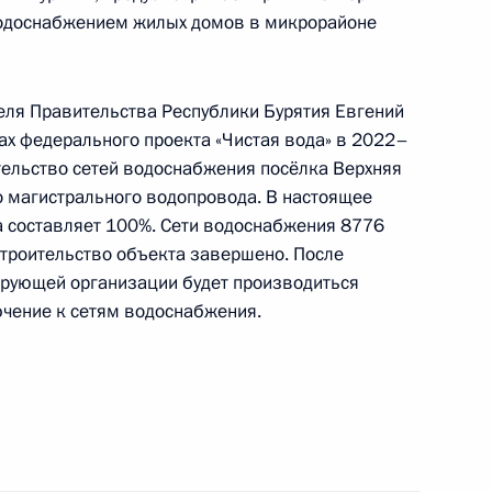
я поручений, данных по итогам работы
одоснабжением жилых домов в микрорайоне
риёмной Президента Российской Федерации
ля Правительства Республики Бурятия Евгений
ах федерального проекта «Чистая вода» в 2022–
тельство сетей водоснабжения посёлка Верхняя
чного приёма в режиме видео-конференц-связи
о магистрального водопровода. В настоящее
едённого по поручению Президента Российской
а составляет 100%. Сети водоснабжения 8776
 Российской Федерации в Приёмной
Строительство объекта завершено. После
 по приёму граждан в Москве 20 апреля
ирующей организации будет производиться
ючение к сетям водоснабжения.
ного по итогам личного приёма в режиме видео-
тской Республики, проведённого по поручению