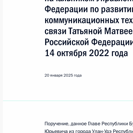
Показа
Федерации по развит
коммуникационных тех
Продлён контроль исполнения пору
связи Татьяной Матве
в режиме видео-конференц-связи ж
по поручению Президента Российс
Российской Федерации
Российской Федерации в Приёмной
14 октября 2022 года
граждан в Москве 21 декабря 202
21 января 2025 года, 15:44
20 января 2025 года
О ходе исполнения пункта 4 перечн
в Республике Хакасия мобильной 
21 января 2025 года, 15:42
Поручение, данное Главе Республики 
Юрьевича из города Улан-Удэ Республ