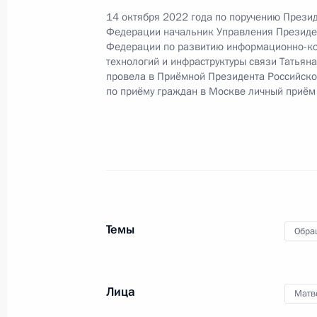
Президента Российской Федерации
14 октября 2022 года по поручению Прези
Российской Федерации по работе 
Федерации начальник Управления Президе
Михаилом Михайловским в Приёмн
Федерации по развитию информационно-к
по приёму граждан в Москве 10 де
технологий и инфраструктуры связи Татьян
провела в Приёмной Президента Российск
21 января 2025 года, 15:38
по приёму граждан в Москве личный приём
О ходе исполнения поручения, дан
конференц-связи жительницы Ярос
Президента Российской Федерации
в Приёмной Президента Российско
22 ноября 2022 года
Темы
Обра
21 января 2025 года, 15:37
Лица
Матв