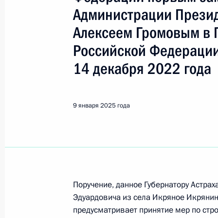
Показа
Администрации Прези
Алексеем Громовым в 
Продлён контроль в рабочем поряд
Российской Федерации
в режиме в режиме видео-конферен
проведённого по поручению Прези
14 декабря 2022 года
Управления Президента Российско
прав граждан Татьяной Локаткино
Федерации по приёму граждан в М
9 января 2025 года
13 января 2025 года, 16:50
О ходе принятия мер по итогам ли
конференц-связи жительницы Перм
Поручение, данное Губернатору Астра
Президента Российской Федерации
Эдуардовича из села Икряное Икрянин
Российской Федерации по обеспеч
предусматривает принятие мер по стро
Локаткиной в Приёмной Президент