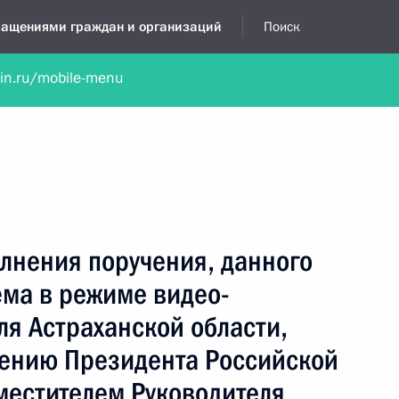
бращениями граждан и организаций
Поиск
lin.ru/mobile-menu
нта
Обратиться в устной форме
Новости
Обзоры обращени
я приёмная
январь, 2025
лнения поручения, данного
ёма в режиме видео-
я Астраханской области,
чению Президента Российской
естителем Руководителя