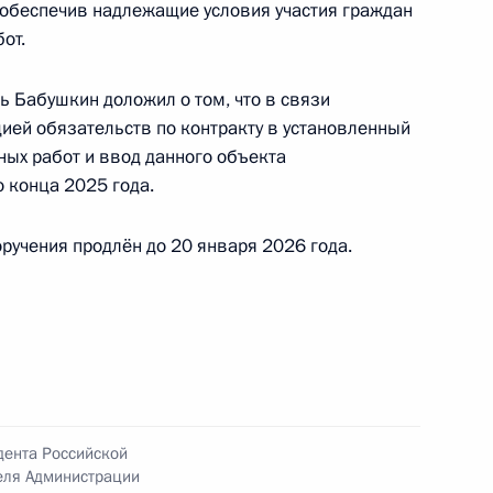
 обеспечив надлежащие условия участия граждан
от.
ь Бабушкин доложил о том, что в связи
ией обязательств по контракту в установленный
ых работ и ввод данного объекта
ного по итогам личного приёма в режиме видео-
 конца 2025 года.
 Республики, проведённого по поручению
 руководителем Канцелярии Президента
ручения продлён до 20 января 2026 года.
заковым в Приёмной Президента Российской
оскве 20 октября 2023 года
ного по итогам личного приёма в режиме видео-
блики Татарстан, проведённого по поручению
дента Российской
еля Администрации
 начальником Управления пресс-службы