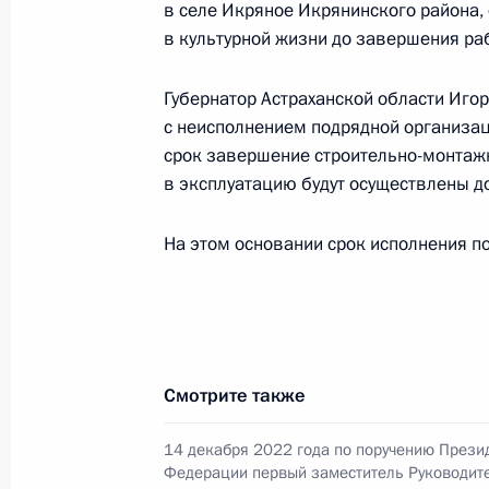
в селе Икряное Икрянинского района,
в Москве 23 октября 2020 года
в культурной жизни до завершения раб
13 января 2025 года, 16:49
Губернатор Астраханской области Игор
с неисполнением подрядной организац
срок завершение строительно-монтажн
О ходе исполнения поручения, дан
в эксплуатацию будут осуществлены до
конференц-связи жителя Чеченской
Президента Российской Федерации
На этом основании срок исполнения по
Российской Федерации Андреем Ка
Федерации по приёму граждан в М
13 января 2025 года, 16:48
Смотрите также
О ходе исполнения поручения, дан
конференц-связи жительницы Респу
14 декабря 2022 года по поручению Прези
Федерации первый заместитель Руководит
Президента Российской Федерации