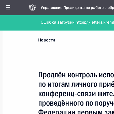
Управление Президента по работе с о
Ошибка загрузки https://letters.krem
Обратиться в форме электронного докуме
Все новости
Личный приём
Мобильна
Новости
Поиск по руководителю, географии и тематике
Продлён контроль испо
по итогам личного при
Все руководители, регионы, города и темы
конференц-связи жител
проведённого по пору
Федерации первым зам