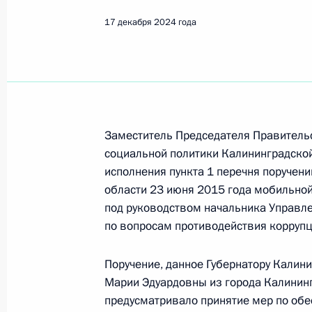
Показа
17 декабря 2024 года
О ходе исполнения поручения, дан
конференц-связи жительницы Респу
Президента Российской Федерации
Российской Федерации по государс
промышленного комплекса Викторо
Заместитель Председателя Правитель
Российской Федерации по приёму г
социальной политики Калининградской
исполнения пункта 1 перечня поручени
18 декабря 2024 года, 16:22
области 23 июня 2015 года мобильно
под руководством начальника Управл
по вопросам противодействия коррупц
О ходе исполнения поручения, дан
конференц-связи жительницы горо
Поручение, данное Губернатору Калин
Президента Российской Федераци
Марии Эдуардовны из города Калининг
в Приёмной Президента Российско
предусматривало принятие мер по об
16 мая 2024 года