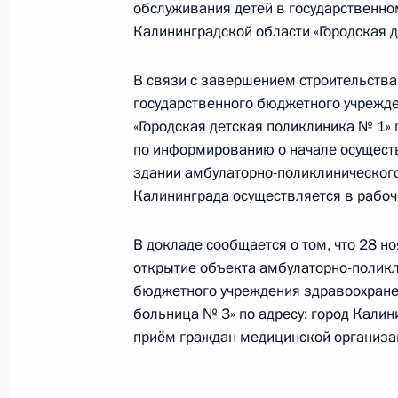
обслуживания детей в государственн
18 декабря 2024 года, 16:21
Калининградской области «Городская 
В связи с завершением строительства
государственного бюджетного учрежд
О ходе исполнения поручения, дан
«Городская детская поликлиника № 1» 
конференц-связи жителя города Мо
по информированию о начале осущест
Российской Федерации Мэром Мос
здании амбулаторно-поликлинического
Президента Российской Федерации
Калининграда осуществляется в рабоч
18 декабря 2024 года, 16:20
В докладе сообщается о том, что 28 н
открытие объекта амбулаторно-поликл
бюджетного учреждения здравоохране
О ходе исполнения поручения, дан
больница № 3» по адресу: город Калин
конференц-связи жителя Республик
приём граждан медицинской организа
Президента Российской Федерации
Российской Федерации по внешней
Президента Российской Федерации 