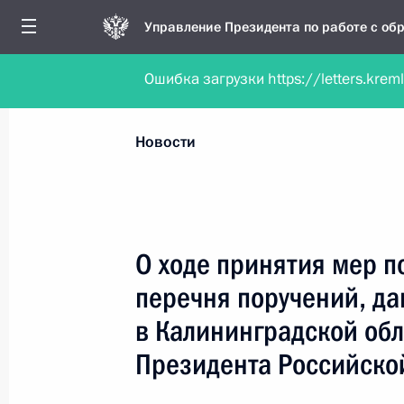
Управление Президента по работе с о
Ошибка загрузки https://letters.krem
Обратиться в форме электронного докуме
Все новости
Личный приём
Мобильна
Новости
Поиск по руководителю, географии и тематике
О ходе принятия мер п
перечня поручений, да
Все руководители, регионы, города и темы
в Калининградской об
Президента Российско