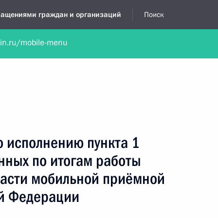
бращениями граждан и организаций
Поиск
lin.ru/mobile-menu
нта
Обратиться в устной форме
Новости
Обзоры обращени
я приёмная
декабрь, 2024
о исполнению пункта 1
нных по итогам работы
ласти мобильной приёмной
й Федерации