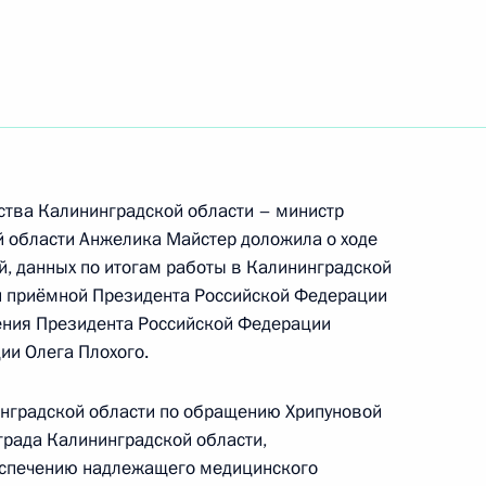
ть следующие материалы
ного по итогам личного приёма в режиме видео-
блики Адыгея, проведённого по поручению
 начальником Управления Президента
твенной политике в сфере оборонно-
м Евтуховым в Приёмной Президента
ства Калининградской области – министр
раждан в Москве 25 октября 2024 года
 области Анжелика Майстер доложила о ходе
й, данных по итогам работы в Калининградской
й приёмной Президента Российской Федерации
ения Президента Российской Федерации
ии Олега Плохого.
ного по итогам личного приёма в режиме видео-
да Москвы, проведённого по поручению
инградской области по обращению Хрипуновой
и Мэром Москвы Сергеем Собяниным
рада Калининградской области,
й Федерации по приёму граждан в Москве
еспечению надлежащего медицинского