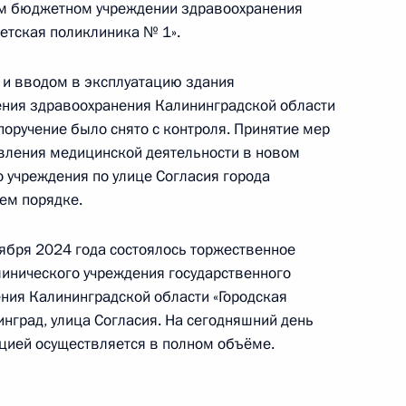
ом бюджетном учреждении здравоохранения
детская поликлиника № 1».
 и вводом в эксплуатацию здания
ения здравоохранения Калининградской области
ного по итогам личного приёма в режиме видео-
поручение было снято с контроля. Принятие мер
сквы, проведённого по поручению Президента
вления медицинской деятельности в новом
квы Сергеем Собяниным в Приёмной
 учреждения по улице Согласия города
 по приёму граждан в Москве 16 мая 2024 года
ем порядке.
оября 2024 года состоялось торжественное
инического учреждения государственного
ния Калининградской области «Городская
ного по итогам личного приёма в режиме видео-
инград, улица Согласия. На сегодняшний день
и Марий Эл, проведённого по поручению
цией осуществляется в полном объёме.
 начальником Управления Президента
 политике Игорем Неверовым в Приёмной
по приёму граждан в Москве 16 сентября