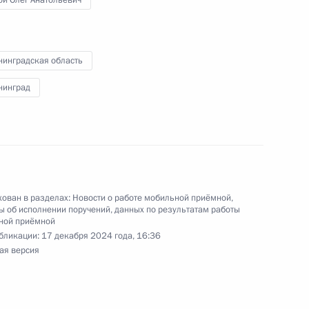
ой Олег Анатольевич
 начальником Управления Президента
с обращениями граждан и организаций
ой Президента Российской Федерации
кабря 2023 года
нинградская область
нинград
ного по итогам личного приёма в режиме видео-
ублики Марий Эл, проведённого по поручению
 начальником Управления пресс-службы
ован в разделах:
Новости о работе мобильной приёмной
,
ской Федерации Андреем Цыбулиным
 об исполнении поручений, данных по результатам работы
й Федерации по приёму граждан в Москве
ной приёмной
бликации:
17 декабря 2024 года, 16:36
ая версия