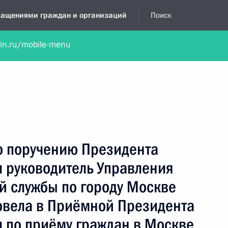
бращениями граждан и организаций
Поиск
lin.ru/mobile-menu
нта
Обратиться в устной форме
Новости
Обзоры обращени
я приёмная
декабрь, 2024
о поручению Президента
 руководитель Управления
й службы по городу Москве
овела в Приёмной Президента
 по приёму граждан в Москве