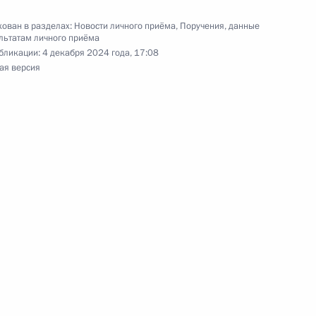
ован в разделах:
Новости личного приёма
,
Поручения, данные
льтатам личного приёма
бликации:
4 декабря 2024 года, 17:08
ного по итогам личного приёма в режиме видео-
ая версия
блики Саха (Якутия), проведённого
кой Федерации начальником Управления
 по обеспечению конституционных прав граждан
й Федерации по приёму граждан в Москве
ного по итогам личного приёма в режиме видео-
ублики Марий Эл, проведённого по поручению
 начальником Управления пресс-службы
ской Федерации Андреем Цыбулиным