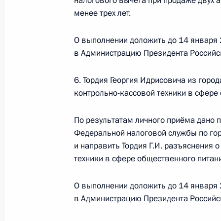
налогового вычета при продаже двух 
Федерации начальником Референт
менее трех лет.
в Приёмной Президента Российско
6 марта 2018 года
О выполнении доложить до 14 января 
5 декабря 2024 года, 17:32
в Администрацию Президента Российс
6. Тордия Георгия Идрисовича из гор
О ходе исполнения поручения, дан
контрольно-кассовой техники в сфере
конференц-связи жителя города Се
Президента Российской Федерации
По результатам личного приёма дано 
Администрации Президента Росси
Федеральной налоговой службы по го
в Приёмной Президента Российской
и направить Тордия Г.И. разъяснения 
Москве 13 марта 2019 года
техники в сфере общественного питан
5 декабря 2024 года, 17:31
О выполнении доложить до 14 января 
в Администрацию Президента Российс
О ходе исполнения поручения, дан