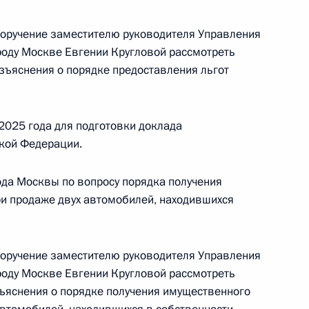
й Федерации по приёму граждан в Москве
поручение заместителю руководителя Управления
роду Москве Евгении Кругловой рассмотреть
азъяснения о порядке предоставления льгот
ного по итогам личного приёма в режиме видео-
2025 года для подготовки доклада
рдино-Балкарской Республики, проведённого
кой Федерации.
кой Федерации советником Президента
 Президента Российской Федерации по приёму
да Москвы по вопросу порядка получения
6 года
и продаже двух автомобилей, находившихся
поручение заместителю руководителя Управления
чного приёма в режиме видео-конференц-связи
роду Москве Евгении Кругловой рассмотреть
зъяснения о порядке получения имущественного
нного по поручению Президента Российской