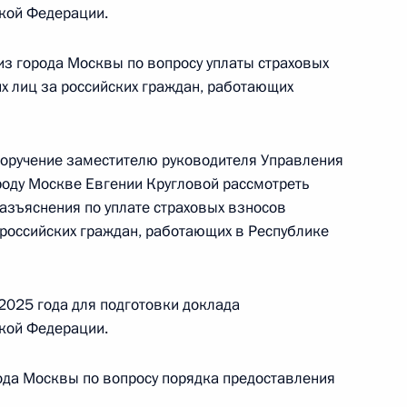
кой Федерации.
з города Москвы по вопросу уплаты страховых
их лиц за российских граждан, работающих
ного по итогам личного приёма в режиме видео-
рдино-Балкарской Республики, проведённого
ской Федерации помощником Президента
поручение заместителю руководителя Управления
ком Референтуры Президента Российской
роду Москве Евгении Кругловой рассмотреть
 в Приёмной Президента Российской
разъяснения по уплате страховых взносов
скве 20 сентября 2023 года
 российских граждан, работающих в Республике
2025 года для подготовки доклада
кой Федерации.
ного по итогам личного приёма в режиме видео-
блики Алтай, проведённого по поручению
ода Москвы по вопросу порядка предоставления
 советником Президента Российской Федерации