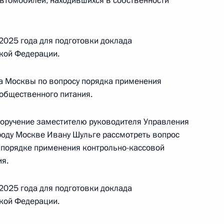
автомобилей, находившихся в собственности
уры Президента Российской Федерации
й Федерации по приёму граждан в Москве
2025 года для подготовки доклада
кой Федерации.
ода Москвы по вопросу порядка применения
ного по итогам личного приёма в режиме видео-
 общественного питания.
вастополя, проведённого по поручению
 первым заместителем Руководителя
поручение заместителю руководителя Управления
йской Федерации Алексеем Громовым
роду Москве Ивану Шульге рассмотреть вопрос
 Федерации по приёму граждан в городе
о порядке применения контрольно-кассовой
ия.
2025 года для подготовки доклада
кой Федерации.
ного по итогам личного приёма в режиме видео-