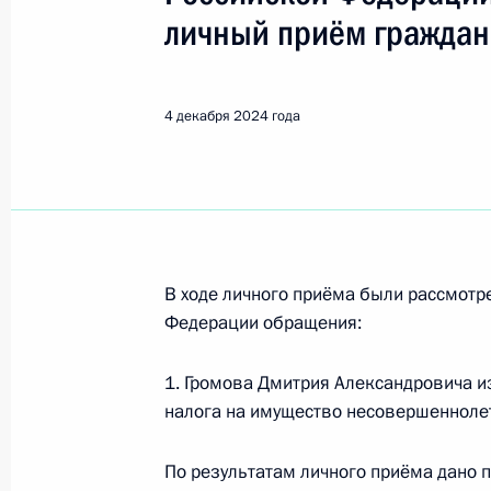
Показа
личный приём граждан
О ходе исполнения пункта 3 перечн
в Иркутской области мобильной п
4 декабря 2024 года
5 декабря 2024 года, 17:41
О ходе исполнения поручения, дан
конференц-связи жителя Калинингр
В ходе личного приёма были рассмот
Президента Российской Федерации
Федерации обращения:
Российской Федерации по госуда
в Приёмной Президента Российско
1. Громова Дмитрия Александровича и
октября 2021 года
налога на имущество несовершенноле
5 декабря 2024 года, 17:40
По результатам личного приёма дано 