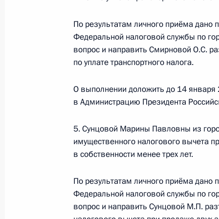
в Приёмной Президента Российско
7 февраля 2024 года
По результатам личного приёма дано 
5 декабря 2024 года, 17:36
Федеральной налоговой службы по го
вопрос и направить Смирновой О.С. р
по уплате транспортного налога.
О ходе исполнения поручения, дан
О выполнении доложить до 14 января 
конференц-связи жительницы Каба
в Администрацию Президента Российс
по поручению Президента Российс
Российской Федерации в Приёмной
5. Сунцовой Марины Павловны из горо
граждан в Москве 28 сентября 201
имущественного налогового вычета пр
5 декабря 2024 года, 17:34
в собственности менее трех лет.
По результатам личного приёма дано 
О ходе принятия мер по итогам ли
Федеральной налоговой службы по го
вопрос и направить Сунцовой М.П. ра
жителя Приморского края, проведё