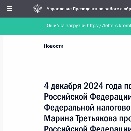
Управление Президента по работе с о
Ошибка загрузки https://letters.krem
Обратиться в форме электронного докуме
Все новости
Личный приём
Мобильна
Новости
Поиск по руководителю, географии и тематике
4 декабря 2024 года п
Российской Федерации
Все руководители, регионы, города и темы
Федеральной налогово
Марина Третьякова пр
Российской Федерации