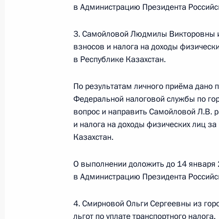
в Администрацию Президента Российс
5 декабря 2024 года, 17:38
3. Самойловой Людмилы Викторовны и
взносов и налога на доходы физическ
О ходе исполнения поручения, дан
в Республике Казахстан.
конференц-связи жительницы Каба
по поручению Президента Россий
По результатам личного приёма дано 
Российской Федерации – начальни
Федеральной налоговой службы по го
Федерации Дмитрием Калимулиным
вопрос и направить Самойловой Л.В. 
Федерации по приёму граждан в Мо
и налога на доходы физических лиц за
Казахстан.
5 декабря 2024 года, 17:37
О выполнении доложить до 14 января 
в Администрацию Президента Российс
О ходе исполнения поручения, дан
конференц-связи жительницы Респу
4. Смирновой Ольги Сергеевны из гор
Президента Российской Федерации
льгот по уплате транспортного налога.