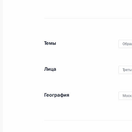
конференц-связи жительницы Камча
Президента Российской Федерации
Российской Федерации по пригран
в Приёмной Президента Российско
17 июля 2024 года
Темы
Обра
5 декабря 2024 года, 17:30
Лица
Трет
О ходе исполнения поручения, дан
конференц-связи жителя Республик
Президента Российской Федерации
География
Моск
Российской Федерации по социаль
с государствами – участниками Сод
Абхазия и Республикой Южная Осе
Федерации по приёму граждан в М