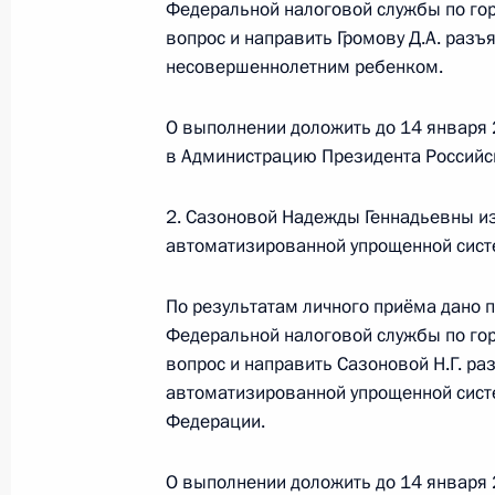
Федеральной налоговой службы по го
вопрос и направить Громову Д.А. разъ
О ходе исполнения поручения, дан
несовершеннолетним ребенком.
конференц-связи жительницы Смол
Президента Российской Федераци
О выполнении доложить до 14 января 
Федерации – начальником Государ
в Администрацию Президента Российс
Российской Федерации Ларисой Бр
Федерации по приёму граждан в Мо
2. Сазоновой Надежды Геннадьевны и
5 декабря 2024 года, 17:39
автоматизированной упрощенной сист
По результатам личного приёма дано 
О ходе исполнения поручения, дан
Федеральной налоговой службы по го
конференц-связи жителя Воронежск
вопрос и направить Сазоновой Н.Г. р
автоматизированной упрощенной сист
Президента Российской Федерации
Федерации.
Российской Федерации по работе 
Михаилом Михайловским в Приёмн
О выполнении доложить до 14 января 
по приёму граждан в Москве 28 се