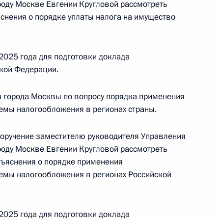
роду Москве Евгении Кругловой рассмотреть
яснения о порядке уплаты налога на имущество
ного по итогам личного приёма в режиме видео-
енской области, проведённого по поручению
и помощником Президента Российской
2025 года для подготовки доклада
ственно-правового управления Президента
кой Федерации.
ычевой в Приёмной Президента Российской
скве 17 сентября 2024 года
з города Москвы по вопросу порядка применения
емы налогообложения в регионах страны.
поручение заместителю руководителя Управления
ного по итогам личного приёма в режиме видео-
роду Москве Евгении Кругловой рассмотреть
ой области, проведённого по поручению
азъяснения о порядке применения
емы налогообложения в регионах Российской
 начальником Управления Президента
с обращениями граждан и организаций
ой Президента Российской Федерации
2025 года для подготовки доклада
нтября 2021 года