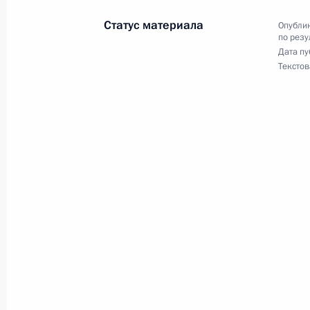
5 декабря 2024 года, 17:29
Статус материала
Опублик
по резу
Дата пу
О ходе исполнения поручения, дан
Текстов
конференц-связи жительницы Респу
по поручению Президента Российс
Президента Российской Федерации
в Приёмной Президента Российско
16 марта 2016 года
5 декабря 2024 года, 17:28
О ходе исполнения поручения, дан
конференц-связи жительницы Респ
Президента Российской Федерации
и информации Президента Россий