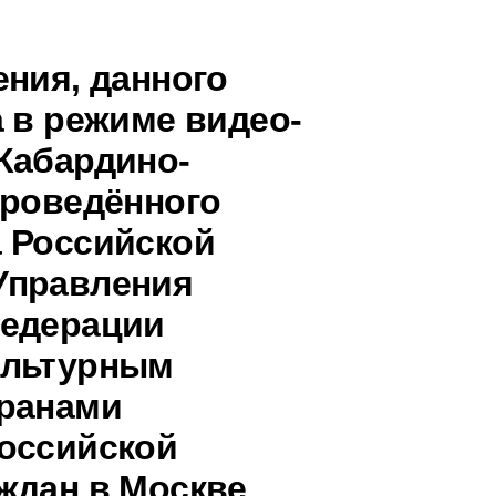
ения, данного
 в режиме видео-
Кабардино-
проведённого
 Российской
Управления
Федерации
ультурным
транами
оссийской
ждан в Москве