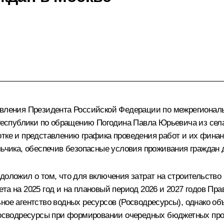
равления Президента Российской Федерации по межрегиона
спублики по обращению Погодина Павла Юрьевича из села
отке и представлению графика проведения работ и их фина
льчика, обеспечив безопасные условия проживания граждан д
доложил о том, что для включения затрат на строительство
та на 2025 год и на плановый период 2026 и 2027 годов Пр
ное агентство водных ресурсов (Росводресурсы), однако об
 Росводресурсы при формировании очередных бюджетных про