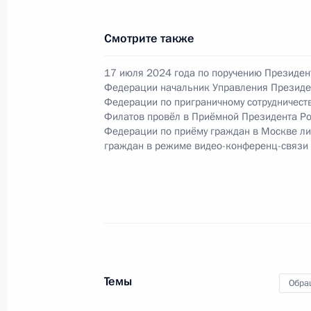
16 октября 2024 года, среда
Смотрите также
16 октября 2024 года по поручен
Президента Российской Федерации
17 июля 2024 года по поручению Президен
Федерации начальник Управления Президе
Российской Федерации Дмитрий Ка
Федерации по приграничному сотрудничест
Российской Федерации по приёму 
Филатов провёл в Приёмной Президента Р
в режиме видео-конференц-связи
Федерации по приёму граждан в Москве л
граждан в режиме видео-конференц-связи
16 октября 2024 года, 16:14
16 октября 2024 года по поручен
руководитель Управления Федераль
кадастра и картографии по Москов
в Приёмной Президента Российско
Темы
Обра
личный приём граждан