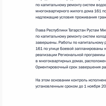
Президента Российской Федерации
по капитальному ремонту систем водо
Президента Российской Федераци
многоквартирного жилого дома 161 по
Президента Российской Федерации
надлежащие условия проживания гражд
2019 года
Глава Республики Татарстан Рустам Ми
17 октября 2024 года, 16:29
по капитальному ремонту систем холо
завершены. Работы по капитальному 
161 по улице Боевой запланированы н
О ходе исполнения поручения, дан
реализации Региональной программы 
конференц-связи жительницы город
в многоквартирных домах, расположен
Президента Российской Федерации
Ориентировочный срок завершения раб
Президента Российской Федераци
Президента Российской Федерации
На этом основании контроль исполнен
2019 года
установленным сроком до 1 ноября 20
17 октября 2024 года, 16:28