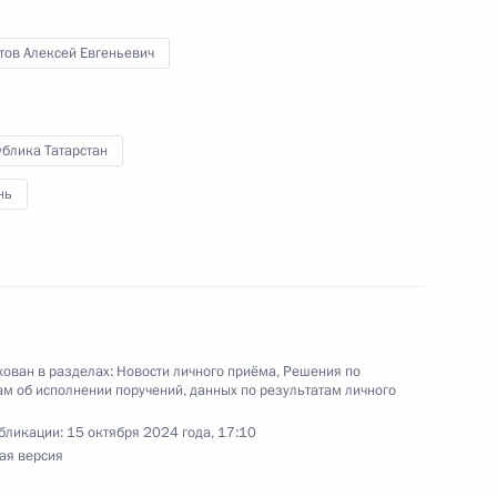
тов Алексей Евгеньевич
приёма в режиме видео-конференц-связи
роведённого по поручению Президента
блика Татарстан
м Управления Президента Российской
енной службы, кадров и противодействия
нь
 в Приёмной Президента Российской
скве 9 апреля 2024 года
ован в разделах:
Новости личного приёма
,
Решения по
м об исполнении поручений, данных по результатам личного
перечня поручений, данных по итогам работы
ой приёмной Президента Российской
бликации:
15 октября 2024 года, 17:10
ая версия