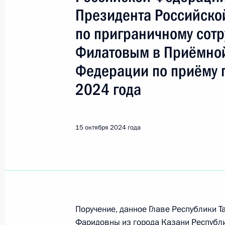
Показа
Президента Российско
по приграничному сотр
О ходе исполнения пункта 1 перечн
Филатовым в Приёмной
в Республике Саха (Якутия) мобил
Федерации
Федерации по приёму 
17 октября 2024 года, 16:32
2024 года
О ходе исполнения пункта 3 перечн
15 октября 2024 года
в Республике Дагестан мобильной
17 октября 2024 года, 16:30
О ходе исполнения поручения, дан
Поручение, данное Главе Республики 
конференц-связи жительницы город
Фаридовны из города Казани Республи