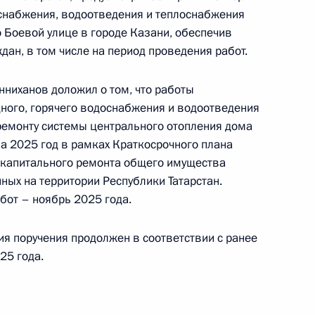
 заместителем Руководителя Администрации
снабжения, водоотведения и теплоснабжения
и Магомедсаламом Магомедовым в Приёмной
 Боевой улице в городе Казани, обеспечив
 по приёму граждан в Москве 5 февраля
ан, в том числе на период проведения работ.
нниханов доложил о том, что работы
дного, горячего водоснабжения и водоотведения
ремонту системы центрального отопления дома
а 2025 год в рамках Краткосрочного плана
ного по итогам личного приёма в режиме видео-
капитального ремонта общего имущества
а Севастополя, проведённого по поручению
ных на территории Республики Татарстан.
 заместителем Руководителя Администрации
от – ноябрь 2025 года.
и Магомедсаламом Магомедовым в Приёмной
 по приёму граждан в Москве 5 февраля
ия поручения продолжен в соответствии с ранее
25 года.