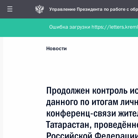
Управление Президента по работе с о
Ошибка загрузки https://letters.krem
Обратиться в форме электронного докуме
Все новости
Личный приём
Мобильна
Новости
Поиск по руководителю, географии и тематике
Продолжен контроль и
данного по итогам лич
Все руководители, регионы, города и темы
конференц-связи жите
Татарастан, проведённ
Российской Федерации