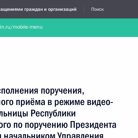
бращениями граждан и организаций
Поиск
lin.ru/mobile-menu
нта
Обратиться в устной форме
Новости
Обзоры обращени
я приёмная
октябрь, 2024
сполнения поручения,
ного приёма в режиме видео-
льницы Республики
ого по поручению Президента
 начальником Управления