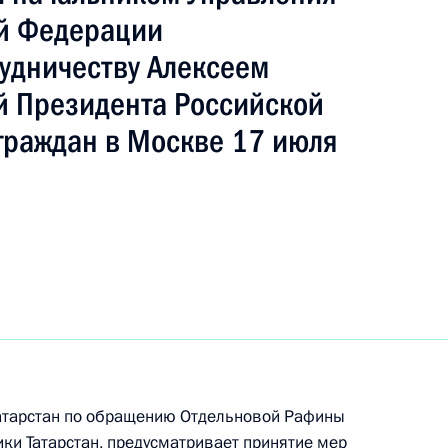
ть следующие материалы
й Федерации
удничеству Алексеем
я поручений, данных по итогам работы
 Президента Российской
ьной приёмной Президента Российской
граждан в Москве 17 июля
я поручений, данных по итогам работы
 приёмной Президента Российской Федерации
ного по итогам личного приёма в режиме видео-
Татарстан по обращению Отдельновой Рафины
а Севастополя, проведённого по поручению
ки Татарстан, предусматривает принятие мер