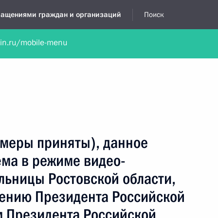
бращениями граждан и организаций
Поиск
lin.ru/mobile-menu
нта
Обратиться в устной форме
Новости
Обзоры обращени
я приёмная
сентябрь, 2024
(меры приняты), данное
ёма в режиме видео-
льницы Ростовской области,
чению Президента Российской
 Президента Российской