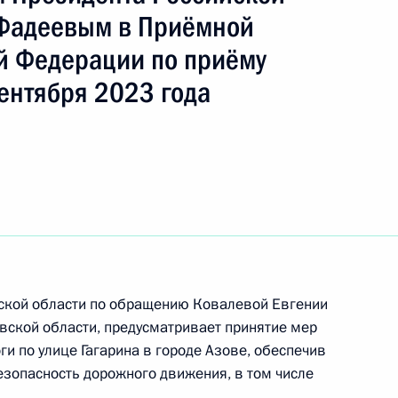
ть следующие материалы
Фадеевым в Приёмной
й Федерации по приёму
ы), данное по итогам личного приёма в режиме
ентября 2023 года
яновской области, проведённого по поручению
 начальником Управления Президента
ию информационно-коммуникационных
и Татьяной Матвеевой в Приёмной Президента
граждан в Москве 2 февраля 2024 года
ы), данное по итогам личного приёма в режиме
вской области по обращению Ковалевой Евгении
ы Хабаровского края, проведённого
вской области, предусматривает принятие мер
кой Федерации начальником Управления
и по улице Гагарина в городе Азове, обеспечив
по приграничному сотрудничеству Алексеем
езопасность дорожного движения, в том числе
 Российской Федерации по приёму граждан