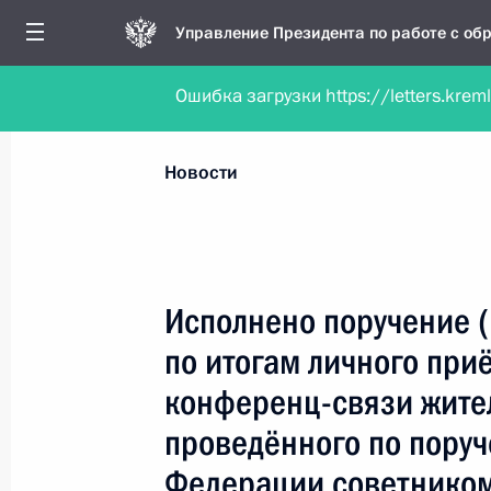
Управление Президента по работе с о
Ошибка загрузки https://letters.krem
Обратиться в форме электронного докуме
Все новости
Личный приём
Мобильна
Новости
Поиск по руководителю, географии и тематике
Исполнено поручение 
по итогам личного при
Все руководители, регионы, города и темы
конференц-связи жите
проведённого по пору
Федерации советником