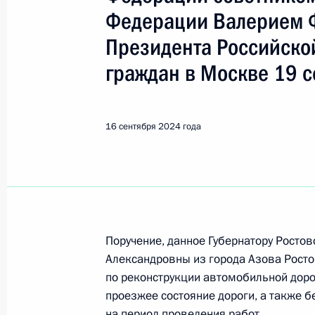
Показа
Федерации Валерием 
Президента Российско
Исполнено поручение (меры принят
граждан в Москве 19 с
видео-конференц-связи жителя Уль
Президента Российской Федерации
Российской Федерации по развит
16 сентября 2024 года
технологий и инфраструктуры связ
Российской Федерации по приёму 
17 сентября 2024 года, 16:56
Исполнено поручение (меры принят
Поручение, данное Губернатору Росто
видео-конференц-связи жительниц
Александровны из города Азова Росто
по поручению Президента Российс
по реконструкции автомобильной дорог
Президента Российской Федерации 
проезжее состояние дороги, а также б
Филатовым в Приёмной Президента
на период проведения работ.