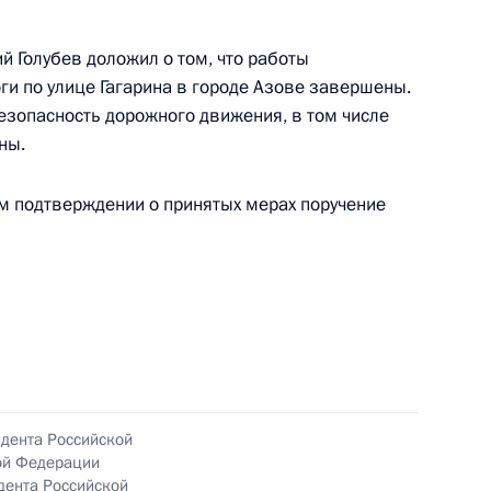
й Голубев доложил о том, что работы
ги по улице Гагарина в городе Азове завершены.
езопасность дорожного движения, в том числе
ны.
ы), данное по итогам личного приёма в режиме
 Иркутской области, проведённого
ом подтверждении о принятых мерах поручение
кой Федерации начальником Управления
 по работе с обращениями граждан
ским в Приёмной Президента Российской
оскве 16 апреля 2024 года
идента Российской
та 3 перечня поручений, данных по итогам
ой Федерации
льной приёмной Президента Российской
дента Российской