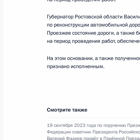
в Москве 6 марта 2024 года
Губернатор Ростовской области Васили
17 сентября 2024 года, 16:54
по реконструкции автомобильной доро
Проезжее состояние дороги, а также б
на период проведения работ, обеспече
Исполнено поручение (меры принят
видео-конференц-связи жительницы
На этом основании, а также полученн
по поручению Президента Российс
признано исполненным.
Президента Российской Федерации
и организаций Михаилом Михайлов
Федерации по приёму граждан в М
17 сентября 2024 года, 16:53
Смотрите также
19 сентября 2023 года по поручению През
Продлён контроль исполнения пунк
Федерации советник Президента Российск
работы в Иркутской области моби
Валерий Фадеев провёл в Приёмной Прези