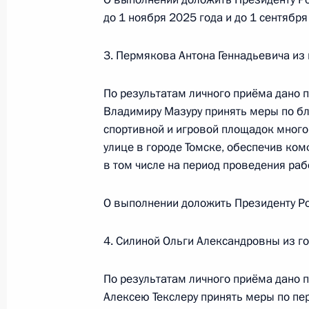
О ходе исполнения поручения, дан
до 1 ноября 2025 года и до 1 сентября
конференц-связи жительницы Сама
Президента Российской Федерации
3. Пермякова Антона Геннадьевича из 
в Приёмной Президента Российско
октября 2023 года
По результатам личного приёма дано п
26 июля 2024 года, 15:33
Владимиру Мазуру принять меры по бл
спортивной и игровой площадок много
улице в городе Томске, обеспечив ко
в том числе на период проведения рабо
О ходе исполнения поручения, дан
конференц-связи жительницы Новг
О выполнении доложить Президенту Ро
Президента Российской Федерации
Антоном Кобяковым в Приёмной Пр
граждан в Москве 5 июля 2024 го
4. Силиной Ольги Александровны из г
26 июля 2024 года, 15:29
По результатам личного приёма дано 
Алексею Текслеру принять меры по пе