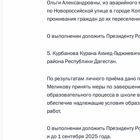
Ольги Александровны, из аварийного 
25 июля 2024 года, четверг
по Новороссийской улице в городе Ко
проживания граждан до их переселени
25 июля 2024 года по поручению 
Управления Президента Российско
О выполнении доложить Президенту Ро
и организаций Михаил Михайловск
Федерации по приёму граждан в М
5. Курбанова Курана Ахмед-Гаджиевич
конференц-связи
района Республики Дагестан.
25 июля 2024 года, 16:36
По результатам личного приёма дано 
Меликову принять меры по завершению
образовательного процесса в школе в
25 июля 2024 года по поручению 
обеспечив надлежащие условия образо
Управления Президента Российской
работ.
Ярин провёл в Приёмной Президен
в Москве личный приём граждан в
О выполнении доложить Президенту Ро
25 июля 2024 года, 16:33
и до 1 сентября 2025 года.