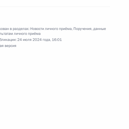
ован в разделах:
Новости личного приёма
,
Поручения, данные
льтатам личного приёма
ручения, данного по итогам личного приёма
бликации:
24 июля 2024 года, 16:01
ителя Магаданской области, проведённого
ая версия
кой Федерации заместителем Руководителя
йской Федерации Магомедсаламом
та Российской Федерации по приему граждан
ручения, данного по итогам личного приёма
жительницы Ленинградской области,
дента Российской Федерации начальником