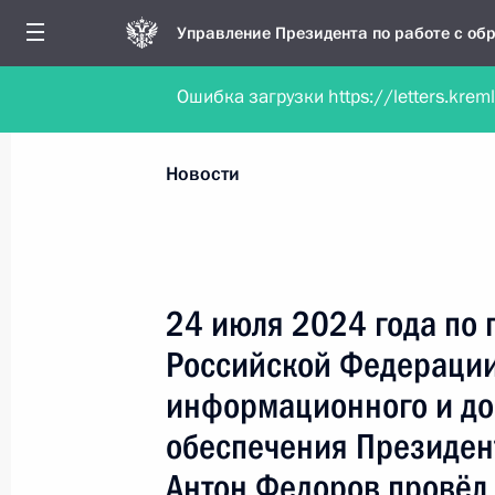
Управление Президента по работе с о
Ошибка загрузки https://letters.krem
Обратиться в форме электронного докуме
Все новости
Личный приём
Мобильна
Новости
Поиск по руководителю, географии и тематике
24 июля 2024 года по
Российской Федерации
Все руководители, регионы, города и темы
информационного и до
обеспечения Президен
Антон Федоров провёл