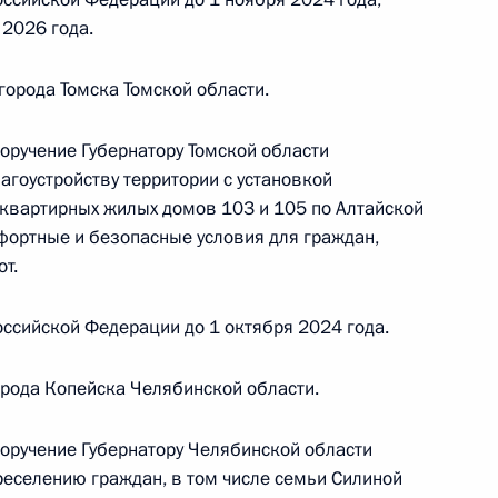
ного по итогам личного приёма в режиме видео-
 2026 года.
рской области, проведённого по поручению
 советником Президента Российской Федерации
города Томска Томской области.
й Федерации по приёму граждан в Москве 13
оручение Губернатору Томской области
агоустройству территории с установкой
квартирных жилых домов 103 и 105 по Алтайской
мфортные и безопасные условия для граждан,
т.
ного по итогам личного приёма в режиме видео-
ородской области, проведённого по поручению
ссийской Федерации до 1 октября 2024 года.
 советником Президента Российской Федерации
езидента Российской Федерации по приёму
да
орода Копейска Челябинской области.
поручение Губернатору Челябинской области
реселению граждан, в том числе семьи Силиной