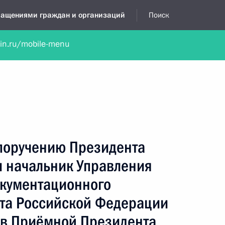
бращениями граждан и организаций
Поиск
lin.ru/mobile-menu
нта
Обратиться в устной форме
Новости
Обзоры обращени
я приёмная
июль, 2024
 поручению Президента
 начальник Управления
кументационного
та Российской Федерации
 в Приёмной Президента