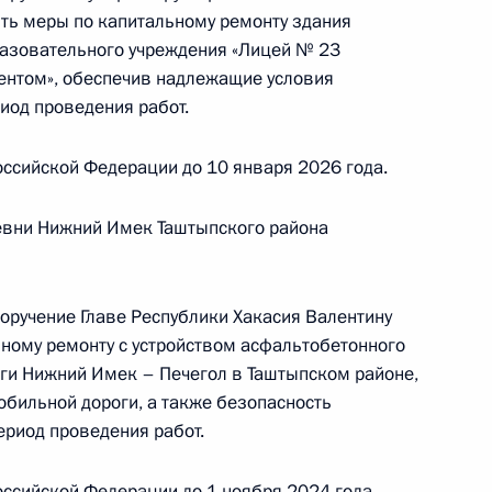
 советником Президента Российской Федерации
ять меры по капитальному ремонту здания
езидента Российской Федерации по приёму
азовательного учреждения «Лицей № 23
года
ентом», обеспечив надлежащие условия
риод проведения работ.
ссийской Федерации до 10 января 2026 года.
ного по итогам личного приёма в режиме видео-
ревни Нижний Имек Таштыпского района
родской области, проведённого по поручению
 начальником Управления Президента
нию деятельности Государственного совета
поручение Главе Республики Хакасия Валентину
 Президента Российской Федерации по приёму
ному ремонту с устройством асфальтобетонного
года
ги Нижний Имек – Печегол в Таштыпском районе,
бильной дороги, а также безопасность
ериод проведения работ.
ссийской Федерации до 1 ноября 2024 года,