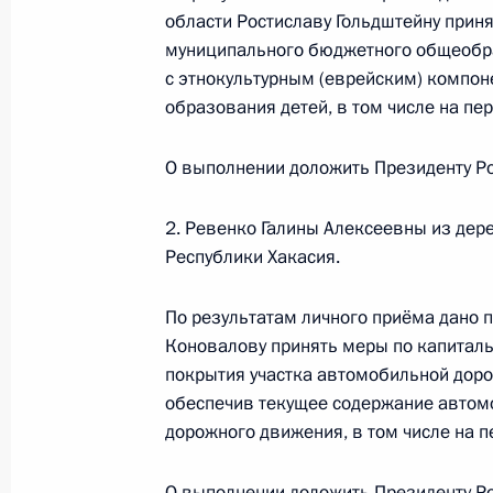
Президента Российской Федерации
области Ростиславу Гольдштейну прин
Антоном Кобяковым в Приёмной Пр
муниципального бюджетного общеобр
граждан в Москве 1 декабря 2016 
с этнокультурным (еврейским) компон
образования детей, в том числе на пе
26 июля 2024 года, 15:40
О выполнении доложить Президенту Ро
О ходе исполнения поручения, дан
2. Ревенко Галины Алексеевны из де
конференц-связи жительницы Белго
Республики Хакасия.
Президента Российской Федерации
Российской Федерации по обеспече
По результатам личного приёма дано 
Российской Федерации в Приёмной
Коновалову принять меры по капиталь
граждан в Москве 26 апреля 2024 
покрытия участка автомобильной доро
обеспечив текущее содержание автомо
26 июля 2024 года, 15:38
дорожного движения, в том числе на п
О выполнении доложить Президенту Ро