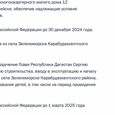
многоквартирного жилого дома 12
пейске, обеспечив надлежащие условия
я.
Президента Российской Федерации начальник
й Федерации по работе с обращениями граждан
ссийской Федерации до 30 декабря 2024 года.
ий провёл в Приёмной Президента Российской
оскве личный приём граждан в режиме видео-
а из села Зеленоморска Карабудахкентского
поручение Главе Республики Дагестан Сергею
 строительства, вводу в эксплуатацию и началу
 селе Зеленоморске Карабудахкентского района,
Президента Российской Федерации начальник
вания детей, в том числе на период проведения
 Федерации по внутренней политике Андрей
та Российской Федерации по приёму граждан
 режиме видео-конференц-связи
ссийской Федерации до 1 марта 2025 года