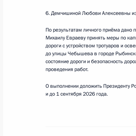
6. Демчишиной Любови Алексеевны из
25 июля 2024 года по поручению 
Московско-Окского бассейнового в
По результатам личного приёма дано 
водных ресурсов Вахтанг Астахов 
Михаилу Евраеву принять меры по кап
Федерации по приёму граждан в М
дороги с устройством тротуаров и осв
до улицы Чебышева в городе Рыбинск
25 июля 2024 года, 16:32
состояние дороги и безопасность доро
проведения работ.
Исполнено поручение (меры принят
О выполнении доложить Президенту Ро
в режиме видео-конференц-связи 
и до 1 сентября 2026 года.
по поручению Президента Российс
Российской Федерации в Приёмной
граждан в Москве 16 марта 2022 
25 июля 2024 года, 16:31