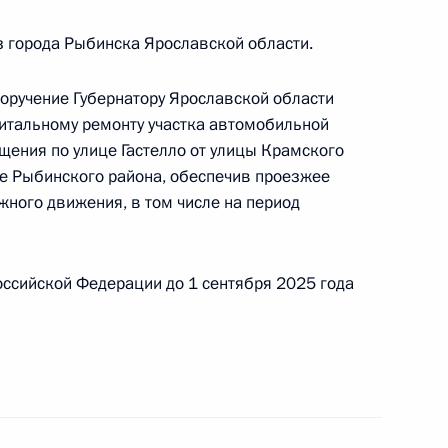
 города Рыбинска Ярославской области.
Президента Российской Федерации руководитель
одного управления Федерального агентства
поручение Губернатору Ярославской области
провёл в Приёмной Президента Российской
итальному ремонту участка автомобильной
оскве личный приём граждан
ещения по улице Гастелло от улицы Крамского
е Рыбинского района, обеспечив проезжее
жного движения, в том числе на период
ы), данного по итогам личного приёма
ссийской Федерации до 1 сентября 2025 года
жительницы Омской области, проведённого
кой Федерации советником Президента
 Президента Российской Федерации по приёму
года