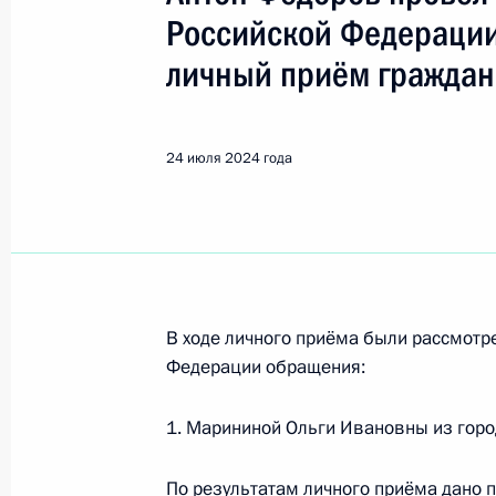
Показа
Российской Федерации
личный приём граждан
Продолжен контроль исполнения пу
работы в Псковской области моби
Федерации
24 июля 2024 года
26 июля 2024 года, 15:47
О ходе исполнения пункта 1 перечн
в Псковской области мобильной п
В ходе личного приёма были рассмот
26 июля 2024 года, 15:42
Федерации обращения:
1. Марининой Ольги Ивановны из гор
О ходе исполнения поручения, дан
конференц-связи жительницы Моск
По результатам личного приёма дано 