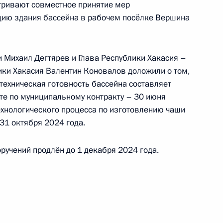
тривают совместное принятие мер
 советником Президента Российской Федерации
ацию здания бассейна в рабочем посёлке Вершина
езидента Российской Федерации по приёму
года
 Михаил Дегтярев и Глава Республики Хакасия –
ки Хакасия Валентин Коновалов доложили о том,
 техническая готовность бассейна составляет
ного по итогам личного приёма в режиме видео-
те по муниципальному контракту – 30 июня
ехнологического процесса по изготовлению чаши
родской области, проведённого по поручению
 31 октября 2024 года.
 начальником Управления Президента
нию деятельности Государственного совета
ручений продлён до 1 декабря 2024 года.
 Президента Российской Федерации по приёму
года