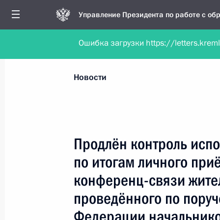
Управление Президента по работе с о
Ошибка загрузки https://letters.krem
Обратиться в форме электронного докуме
Все новости
Личный приём
Мобильна
Новости
Поиск по руководителю, географии и тематике
Продлён контроль исп
по итогам личного при
Все руководители, регионы, города и темы
конференц-связи жите
проведённого по пору
Федерации начальнико