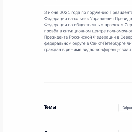
О ходе исполнения поручения, дан
конференц-связи жительницы Сама
3 июня 2021 года по поручению Президент
Президента Российской Федерации
Федерации начальник Управления Президе
Федерации по общественным проектам Сер
в Приёмной Президента Российско
провёл в ситуационном центре полномочно
октября 2023 года
Президента Российской Федерации в Севе
федеральном округе в Санкт-Петербурге л
26 июля 2024 года, 15:33
граждан в режиме видео-конференц-связи
О ходе исполнения поручения, дан
конференц-связи жительницы Новг
Президента Российской Федерации
Антоном Кобяковым в Приёмной Пр
граждан в Москве 5 июля 2024 го
Темы
Обра
26 июля 2024 года, 15:29