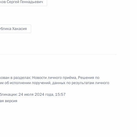
ков Сергей Геннадьевич
Президента Российской Федерации начальник
й Федерации по работе с обращениями граждан
ублика Хакасия
ий провёл в Приёмной Президента Российской
оскве личный приём граждан в режиме видео-
ован в разделах:
Новости личного приёма
,
Решения по
м об исполнении поручений, данных по результатам личного
Президента Российской Федерации начальник
бликации:
24 июля 2024 года, 15:57
 Федерации по внутренней политике Андрей
ая версия
та Российской Федерации по приёму граждан
 режиме видео-конференц-связи