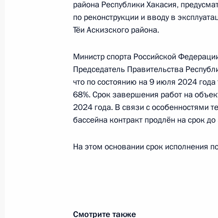
района Республики Хакасия, предусма
Президента Российской Федерации
по реконструкции и вводу в эксплуат
Антоном Кобяковым в Приёмной Пр
Тёи Аскизского района.
граждан в Москве 1 декабря 2016 
26 июля 2024 года, 15:40
Министр спорта Российской Федерации
Председатель Правительства Республи
что по состоянию на 9 июля 2024 года
О ходе исполнения поручения, дан
68%. Срок завершения работ на объек
2024 года. В связи с особенностями т
конференц-связи жительницы Белго
бассейна контракт продлён на срок до
Президента Российской Федерации
Российской Федерации по обеспече
На этом основании срок исполнения по
Российской Федерации в Приёмной
граждан в Москве 26 апреля 2024 
26 июля 2024 года, 15:38
Смотрите также