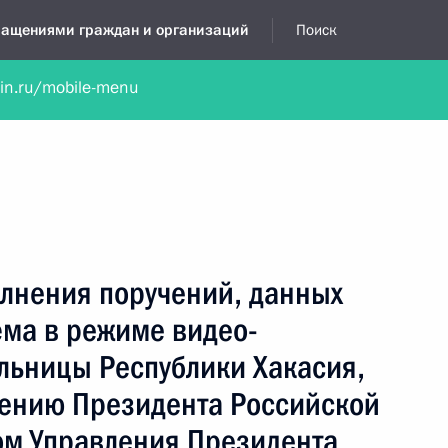
бращениями граждан и организаций
Поиск
lin.ru/mobile-menu
нта
Обратиться в устной форме
Новости
Обзоры обращени
я приёмная
июль, 2024
олнения поручений, данных
ёма в режиме видео-
льницы Республики Хакасия,
чению Президента Российской
м Управления Президента