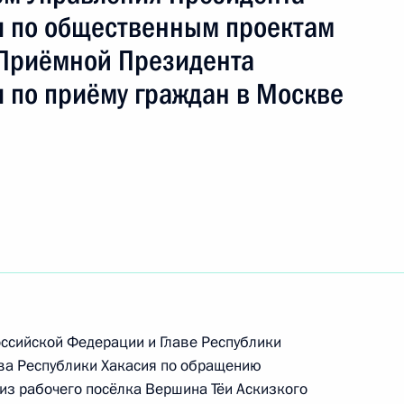
ть следующие материалы
 по общественным проектам
Приёмной Президента
нкта 1 перечня поручений, данных по итогам
 по приёму граждан в Москве
льной приёмной Президента Российской
я поручений, данных по итогам работы
риёмной Президента Российской Федерации
оссийской Федерации и Главе Республики
ва Республики Хакасия по обращению
ного по итогам личного приёма в режиме видео-
из рабочего посёлка Вершина Тёи Аскизкого
овской области, проведённого по поручению