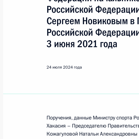
Показа
Российской Федерации
Сергеем Новиковым в 
Продолжен контроль исполнения пу
Российской Федерации
работы в Псковской области моби
Федерации
3 июня 2021 года
26 июля 2024 года, 15:47
24 июля 2024 года
О ходе исполнения пункта 1 перечн
в Псковской области мобильной п
26 июля 2024 года, 15:42
Поручения, данные Министру спорта Р
Хакасия – Председателю Правительст
О ходе исполнения поручения, дан
Кожагуловой Натальи Александровны 
конференц-связи жительницы Моск