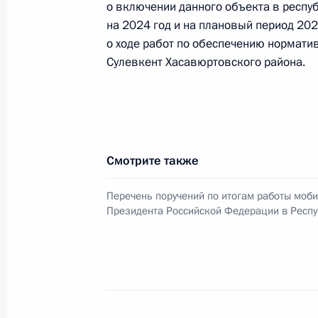
о включении данного объекта в респ
на 2024 год и на плановый период 202
о ходе работ по обеспечению нормат
Сулевкент Хасавюртовского района.
О ходе исполнения поручения, дан
конференц-связи жительницы Респ
Президента Российской Федерации
в Приёмной Президента Российско
октября 2023 года
Смотрите также
1 июля 2024 года, 17:17
Перечень поручений по итогам работы моб
Президента Российской Федерации в Респу
О ходе исполнения поручения, дан
конференц-связи жителя Псковской
Президента Российской Федерации
Российской Федерации по работе 
Михаилом Михайловским в Приёмн