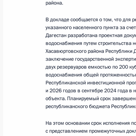
района.
1 июля 2024 года, 17:24
В докладе сообщается о том, что для
указанного населенного пункта за сч
Дагестан разработана проектная доку
Продолжен контроль исполнения по
водоснабжения путем строительства н
в режиме видео-конференц-связи ж
Хасавюртовского района Республики Д
проведённого по поручению Прези
заключение государственной эксперти
Президента Российской Федерации
двух резервуаров емкостью по 200 ку
Федерации по приёму граждан в М
водоснабжения общей протяженностью
1 июля 2024 года, 17:20
Республиканской инвестиционной про
и 2026 годов в сентябре 2024 года в
объекта. Планируемый срок завершени
республиканского бюджета Республики
О ходе исполнения пункта 6 перечн
во Владимирской области мобильн
На этом основании срок исполнения п
Федерации
с представлением промежуточных докл
1 июля 2024 года, 17:18