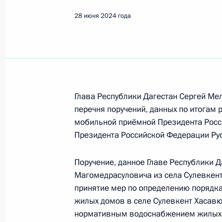
Показа
28 июня 2024 года
Продлён контроль в рабочем поряд
в режиме видео-конференц-связи 
по поручению Президента Российс
Российской Федерации в Приёмной
граждан в Москве 27 марта 2019 
Глава Республики Дагестан Сергей Мел
перечня поручений, данных по итогам 
1 июля 2024 года, 17:26
мобильной приёмной Президента Росс
Президента Российской Федерации Ру
Продлён контроль исполнения пору
Поручение, данное Главе Республики 
в режиме видео-конференц-связи ж
Магомедрасуловича из села Сулевкент
по поручению Президента Российс
принятие мер по определению поряд
Президента Российской Федерации
жилых домов в селе Сулевкент Хасавю
в Приёмной Президента Российско
нормативным водоснабжением жилых 
октября 2022 года