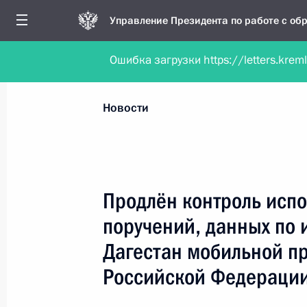
Управление Президента по работе с о
Ошибка загрузки https://letters.krem
Обратиться в форме электронного докуме
Все новости
Личный приём
Мобильна
Новости
Поиск по руководителю, географии и тематике
Продлён контроль испо
поручений, данных по 
Все руководители, регионы, города и темы
Дагестан мобильной п
Российской Федераци