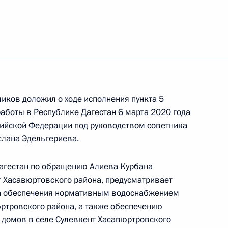
ть следующие материалы
ке за принятием мер по итогам личного приёма
жительницы Мурманской области, проведённого
кой Федерации советником Президента
 Президента Российской Федерации по приёму
года
иков доложил о ходе исполнения пункта 5
работы в Республике Дагестан 6 марта 2020 года
ийской Федерации под руководством советника
слана Эдельгериева.
чения, данного по итогам личного приёма
Дагестан по обращению Алиева Курбана
ителя Тверской области, проведённого
 Хасавюртовского района, предусматривает
кой Федерации начальником Управления
ка обеспечения нормативным водоснабжением
 по внутренней политике Андреем Яриным
ртровского района, а также обеспечению
й Федерации по приёму граждан в Москве 6
домов в селе Сулевкент Хасавюртровского