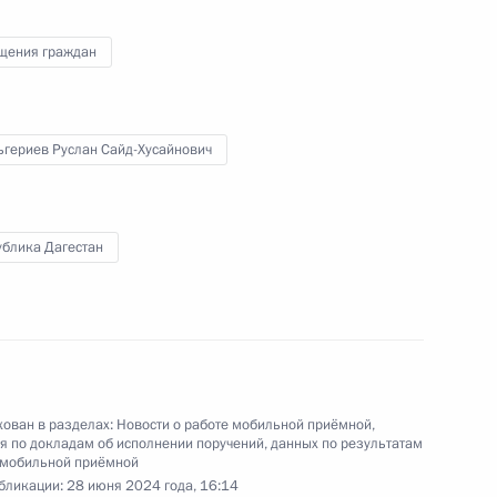
ня 2020 года
щения граждан
ного по итогам личного приёма в режиме видео-
ьгериев Руслан Сайд-Хусайнович
анской области, проведённого по поручению
 начальником Управления Президента
ению конституционных прав граждан Татьяной
ублика Дагестан
а Российской Федерации по приёму граждан
ован в разделах:
Новости о работе мобильной приёмной
,
чного приёма в режиме видео-конференц-связи
 по докладам об исполнении поручений, данных по результатам
 мобильной приёмной
проведённого по поручению Президента
бликации:
28 июня 2024 года, 16:14