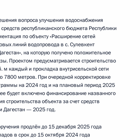
 решения вопроса улучшения водоснабжения
ет средств республиканского бюджета Республики
ментация по объекту «Расширение сетей
ручения, данного по итогам личного приёма
овых линий водопровода в с. Сулевкент
ительницы Белгородской области,
агестан», на которую получено положительное
дента Российской Федерации советником
зы. Проектом предусматривается строительство
 в Приёмной Президента Российской
б. м каждый и прокладка внутрисельской сети
оскве 21 декабря 2023 года
 7800 метров. При очередной корректировке
граммы на 2024 год и на плановый период 2025
 нее будет включено финансирование названного
я строительства объекта за счет средств
 Дагестан — 2025 год.
я поручений, данных по итогам работы
ой приёмной Президента Российской
оручения продлён до 15 декабря 2025 года
адов в срок до 15 октября 2024 года