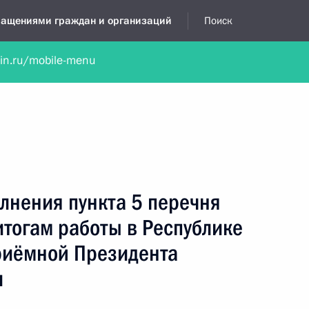
бращениями граждан и организаций
Поиск
lin.ru/mobile-menu
нта
Обратиться в устной форме
Новости
Обзоры обращени
я приёмная
июнь, 2024
лнения пункта 5 перечня
итогам работы в Республике
риёмной Президента
и