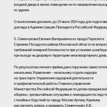
входной двери в жилое помещение не по направлению выхо
из здания.
О выполнении доложить до 19 июля 2024 года для подготов
доклада в Администрацию Президента Российской Федерац
5. Семенчукова Евгения Валерьевича из города Пересвета
Сергиево-Посадского района Московской области по вопрос
требований пожарной безопасности при установке шлагбау
при въезде на дворовую территорию многоквартирного дома.
По результатам личного приёма дано поручение заместител
начальника Управления – начальнику отдела надзора
на транспорте Управления надзорной деятельности
и профилактической работы Главного управления
Министерства Российской Федерации по делам гражданско
обороны, чрезвычайным ситуациям и ликвидации последст
стихийных бедствий по городу Москве Артему Корякину
рассмотреть вопрос и направить Семенчукову Е.В.