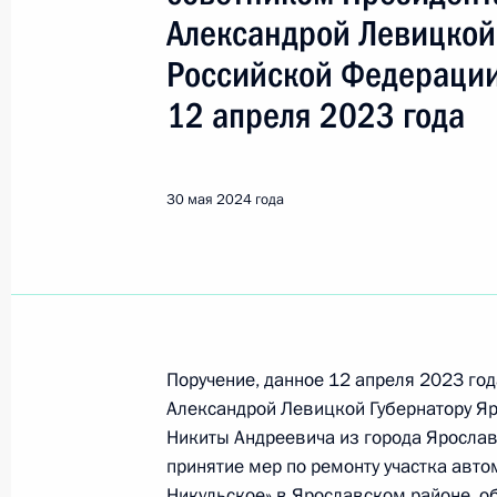
Показа
Александрой Левицкой
Российской Федерации
О ходе исполнения поручения, дан
12 апреля 2023 года
конференц-связи жителя Республик
Президента Российской Федерации
Российской Федерации по обеспече
30 мая 2024 года
Российской Федерации Александр
Российской Федерации по приёму 
31 мая 2024 года, 15:21
О ходе исполнения поручения, дан
Поручение, данное 12 апреля 2023 го
конференц-связи жительницы Астра
Александрой Левицкой Губернатору Я
Президента Российской Федерации
Никиты Андреевича из города Ярослав
Российской Федерации по работе 
принятие мер по ремонту участка авт
Михаилом Михайловским в Приёмн
Никульское» в Ярославском районе, о