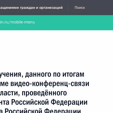
бращениями граждан и организаций
Поиск
lin.ru/mobile-menu
нта
Обратиться в устной форме
Новости
Обзоры обращени
я приёмная
май, 2024
учения, данного по итогам
име видео-конференц-связи
ласти, проведённого
нта Российской Федерации
а Российской Федерации