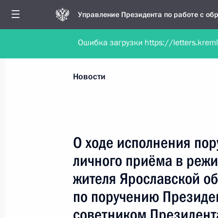
Управление Президента по работе с о
Ошибка загрузки https://letters.krem
Обратиться в форме электронного докуме
Все новости
Личный приём
Мобильна
Новости
Поиск по руководителю, географии и тематике
О ходе исполнения пор
личного приёма в реж
Все руководители, регионы, города и темы
жителя Ярославской об
по поручению Президе
советником Президент