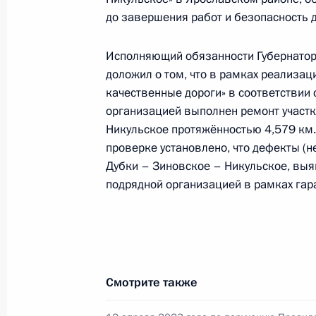
по приёму граждан в Москве 5 июн
до завершения работ и безопасность 
31 мая 2024 года, 15:20
Исполняющий обязанности Губернатор
доложил о том, что в рамках реализа
качественные дороги» в соответствии
О ходе исполнения поручения, дан
организацией выполнен ремонт участк
конференц-связи жителя Республик
Никульское протяжённостью 4,579 км.
Президента Российской Федерации
проверке установлено, что дефекты (н
Российской Федерации по социаль
Дубки – Зиновское – Никульское, выя
с государствами – участниками Сод
подрядной организацией в рамках гар
Абхазия и Республикой Южная Осе
Федерации по приёму граждан в М
31 мая 2024 года, 15:19
Смотрите также
О ходе исполнения поручения, дан