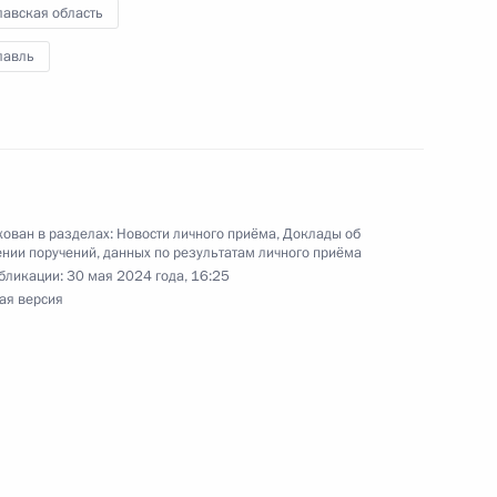
лавская область
ного по итогам личного приёма в режиме видео-
лавль
ой области, проведённого по поручению
 советником Президента Российской Федерации
езидента Российской Федерации по приёму
 года
ован в разделах:
Новости личного приёма
,
Доклады об
нии поручений, данных по результатам личного приёма
бликации:
30 мая 2024 года, 16:25
ного по итогам личного приёма в режиме видео-
ая версия
вской области, проведённого по поручению
 начальником Управления Президента
ию информационно-коммуникационных
и Татьяной Матвеевой в Приёмной Президента
граждан в Москве 2 февраля 2024 года