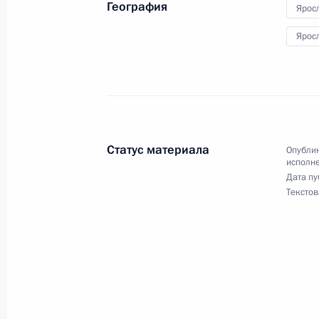
География
Ярос
О ходе исполнения поручения, дан
Ярос
конференц-связи жительницы Омск
Президента Российской Федерации
Антоном Кобяковым в Приёмной Пр
граждан в Москве 26 января 2024
31 мая 2024 года, 15:16
Статус материала
Опублик
исполне
Дата пу
О ходе исполнения поручения, дан
Текстов
конференц-связи жительницы Росто
Президента Российской Федерации
Российской Федерации по развит
технологий и инфраструктуры связ
Российской Федерации по приёму 
31 мая 2024 года, 15:15