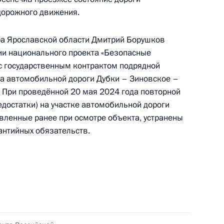
я 2023 года
дорожного движения.
а Ярославской области Дмитрий Борушков
ции национального проекта «Безопасные
 с государственным контрактом подрядной
ного по итогам личного приёма в режиме видео-
а автомобильной дороги Дубки – Зиновское –
и Марий Эл, проведённого по поручению
 При проведённой 20 мая 2024 года повторной
 начальником Управления Президента
едостатки) на участке автомобильной дороги
но-экономическому сотрудничеству
вленные ранее при осмотре объекта, устранены
ружества Независимых Государств, Республикой
антийных обязательств.
тия в Приёмной Президента Российской
оскве 22 апреля 2016 года
ного по итогам личного приёма в режиме видео-