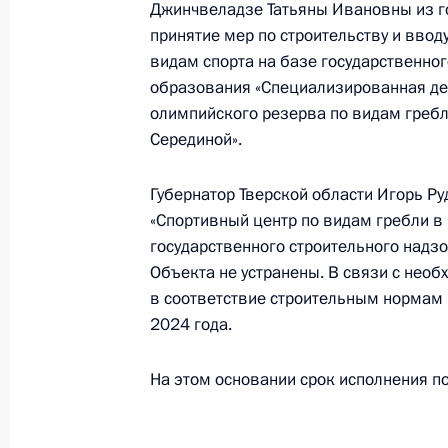
Джинчвеладзе Татьяны Ивановны из го
16 апреля 2024 года, 17:16
принятие мер по строительству и ввод
видам спорта на базе государственно
образования «Специализированная де
олимпийского резерва по видам греб
Продлён контроль в рабочем поряд
Серединой».
в режиме видео-конференц-связи ж
по поручению Президента Российс
Губернатор Тверской области Игорь Ру
Российской Федерации в Приёмной
«Спортивный центр по видам гребли в 
граждан в Москве 24 января 2013
государственного строительного надзо
16 апреля 2024 года, 17:15
Объекта не устранены. В связи с нео
в соответствие строительным нормам 
2024 года.
О ходе принятия мер по итогам ли
На этом основании срок исполнения по
жителя города Москвы, проведённо
Федерации советником Президента
Президента Российской Федерации