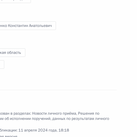
идента Российской Федерации Алексеем
Российской Федерации по приёму граждан
енко Константин Анатольевич
кая область
ы), данное по итогам личного приёма в режиме
ы Сахалинской области, проведённого
кой Федерации заместителем Руководителя
йской Федерации Дмитрием Козаком
й Федерации по приёму граждан в Москве
ован в разделах:
Новости личного приёма
,
Решения по
м об исполнении поручений, данных по результатам личного
бликации:
11 апреля 2024 года, 18:18
ая версия