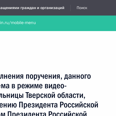
бращениями граждан и организаций
Поиск
lin.ru/mobile-menu
нта
Обратиться в устной форме
Новости
Обзоры обращени
я приёмная
апрель, 2024
лнения поручения, данного
ёма в режиме видео-
льницы Тверской области,
чению Президента Российской
м Президента Российской