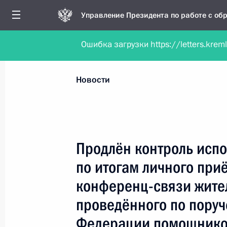
Управление Президента по работе с о
Ошибка загрузки https://letters.krem
Обратиться в форме электронного докуме
Все новости
Личный приём
Мобильна
Новости
Поиск по руководителю, географии и тематике
Продлён контроль испо
по итогам личного при
Все руководители, регионы, города и темы
конференц-связи жите
проведённого по пору
Федерации помощнико