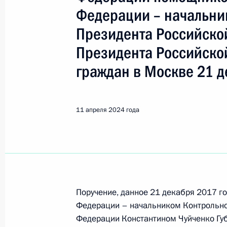
Показа
Федерации – начальни
Президента Российско
Продолжен контроль исполнения по
Президента Российско
в режиме видео-конференц-связи ж
по поручению Президента Российс
граждан в Москве 21 д
Российской Федерации Антоном Ко
Федерации по приёму граждан в М
11 апреля 2024 года
16 апреля 2024 года, 17:17
Продлён контроль исполнения пору
в режиме видео-конференц-связи ж
проведённого по поручению Прези
Поручение, данное 21 декабря 2017 
Управления информационного и до
Федерации – начальником Контрольно
Российской Федерации Антоном Ф
Федерации Константином Чуйченко Гу
Федерации по приёму граждан в М