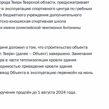
рода Твери Тверской области, предусматривает
у в эксплуатацию спортивного центра по гребным
го бюджетного учреждения дополнительного
тско-юношеская спортивная школа
ли имени олимпийской чемпионки Антонины
ке за принятием мер по итогам личного приёма
ителя города Москвы, проведённого
кой Федерации советником Президента
деня доложил о том, что строительство объекта
 Президента Российской Федерации по приёму
г. Твери» (далее – Объект) завершено. Замечания
 года
ра в части теплоизоляции кровли здания
бходимостью приведения кровли здания
ввод Объекта в эксплуатацию перенесён на июнь
чного приёма в режиме видео-конференц-связи
ручения продлён до 1 августа 2024 года.
го по поручению Президента Российской
 Российской Федерации в Приёмной
 по приёму граждан в Москве 24 января