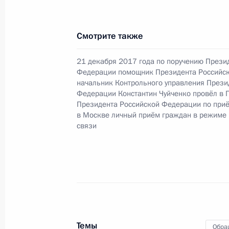
2013 года
16 апреля 2024 года, 17:14
Смотрите также
21 декабря 2017 года по поручению Прези
О ходе принятия мер по итогам ли
Федерации помощник Президента Российс
начальник Контрольного управления Прези
жителя Республики Башкортостан, 
Федерации Константин Чуйченко провёл в 
Российской Федерации помощнико
Президента Российской Федерации по при
Левитиным в Приёмной Президента
в Москве личный приём граждан в режиме
связи
в Москве 28 октября 2021 года
16 апреля 2024 года, 17:13
О ходе исполнения поручения, дан
конференц-связи жительницы Кали
по поручению Президента Российс
Темы
Обра