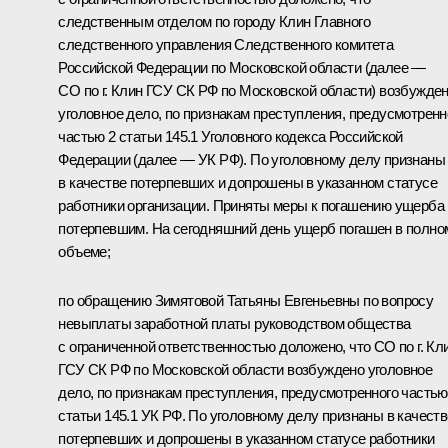
следственным отделом по городу Клин Главного
следственного управления Следственного комитета
Российской Федерации по Московской области (далее —
СО по г. Клин ГСУ СК РФ по Московской области) возбужде
уголовное дело, по признакам преступления, предусмотренн
частью 2 статьи 145.1 Уголовного кодекса Российской
Федерации (далее — УК РФ). По уголовному делу признаны
в качестве потерпевших и допрошены в указанном статусе
работники организации. Приняты меры к погашению ущерба
потерпевшим. На сегодняшний день ущерб погашен в полно
объеме;
по обращению Зимятовой Татьяны Евгеньевны по вопросу
невыплаты заработной платы руководством общества
с ограниченной ответственностью доложено, что СО по г. Кл
ГСУ СК РФ по Московской области возбуждено уголовное
дело, по признакам преступления, предусмотренного частью
статьи 145.1 УК РФ. По уголовному делу признаны в качеств
потерпевших и допрошены в указанном статусе работники