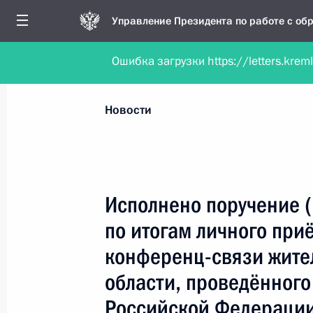
Управление Президента по работе с о
Ошибка загрузки https://letters.krem
Обратиться в форме электронного докуме
Все новости
Личный приём
Мобильна
Новости
Поиск по руководителю, географии и тематике
Исполнено поручение (
по итогам личного при
Все руководители, регионы, города и темы
конференц-связи жите
области, проведённого
Российской Федерации