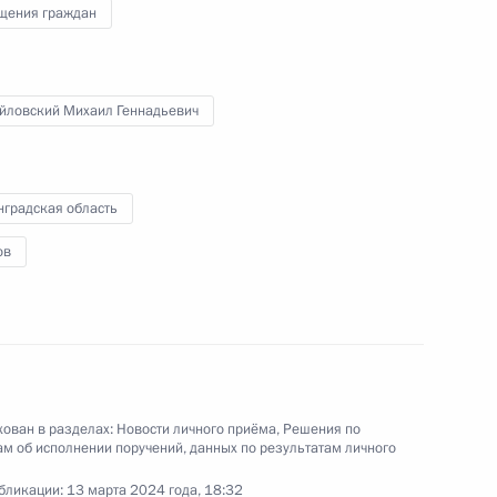
щения граждан
 Президента Российской Федерации помощник
 – начальник Референтуры Президента
лимулин провёл в Приёмной Президента
йловский Михаил Геннадьевич
граждан в Москве личный приём граждан
нградская область
ов
езультатам личного приёма, проведённого
кой Федерации руководителем Центрального
 экологическому, технологическому и атомному
риёмной Президента Российской Федерации
раля 2024 года
ован в разделах:
Новости личного приёма
,
Решения по
м об исполнении поручений, данных по результатам личного
бликации:
13 марта 2024 года, 18:32