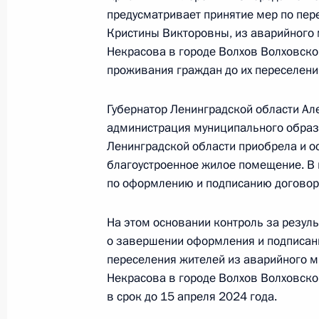
14 марта 2024 года, 18:03
предусматривает принятие мер по пер
Кристины Викторовны, из аварийного 
Некрасова в городе Волхов Волховско
О ходе принятия мер по итогам ли
проживания граждан до их переселени
жительницы Республики Башкортос
Российской Федерации начальнико
Губернатор Ленинградской области Ал
Федерации по обеспечению консти
администрация муниципального образ
в Приёмной Президента Российско
Ленинградской области приобрела и о
6 декабря 2022 года
благоустроенное жилое помещение. В
по оформлению и подписанию договор
14 марта 2024 года, 18:02
На этом основании контроль за резу
о завершении оформления и подписан
О ходе исполнения поручения, дан
переселения жителей из аварийного м
конференц-связи жительницы Астра
Некрасова в городе Волхов Волховско
Президента Российской Федерации
в срок до 15 апреля 2024 года.
Российской Федерации по пригран