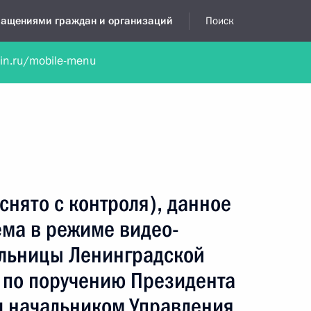
бращениями граждан и организаций
Поиск
lin.ru/mobile-menu
нта
Обратиться в устной форме
Новости
Обзоры обращени
я приёмная
март, 2024
снято с контроля), данное
ёма в режиме видео-
льницы Ленинградской
 по поручению Президента
 начальником Управления