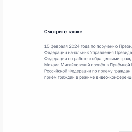
в Приёмной Президента Российско
17 декабря 2019 года
14 марта 2024 года, 18:01
Смотрите также
15 февраля 2024 года по поручению Прези
О ходе исполнения поручения, дан
Федерации начальник Управления Президе
конференц-связи жителя Ставропол
Федерации по работе с обращениями гражд
Михаил Михайловский провёл в Приёмной 
Президента Российской Федерации
Российской Федерации по приёму граждан
Российской Федерации по межреги
приём граждан в режиме видео-конференц
странами Игорем Масловым в При
по приёму граждан в Москве 24 но
14 марта 2024 года, 18:00
13 марта 2024 года, среда