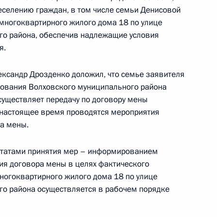
еселению граждан, в том числе семьи Денисовой
многоквартирного жилого дома 18 по улице
го района, обеспечив надлежащие условия
чного приёма в режиме видео-конференц-связи
я.
тан, проведённого по поручению Президента
м Управления Президента Российской
ександр Дрозденко доложил, что семье заявителя
туционных прав граждан Татьяной Локаткиной
ования Волховского муниципального района
й Федерации по приёму граждан в Москве
существляет передачу по договору мены
 настоящее время проводятся мероприятия
а мены.
льтатами принятия мер – информированием
ия договора мены в целях фактического
ного по итогам личного приёма в режиме видео-
ногоквартирного жилого дома 18 по улице
ханской области, проведённого по поручению
го района осуществляется в рабочем порядке
 начальником Управления Президента
ичному сотрудничеству Алексеем Филатовым