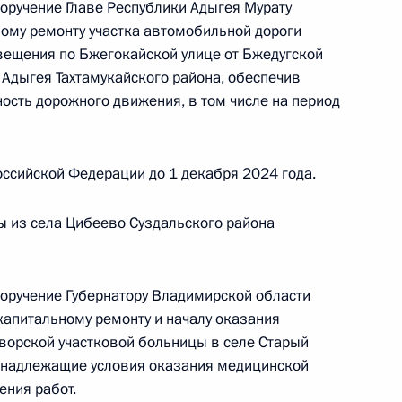
поручение Главе Республики Адыгея Мурату
ому ремонту участка автомобильной дороги
свещения по Бжегокайской улице от Бжедугской
 Адыгея Тахтамукайского района, обеспечив
ость дорожного движения, в том числе на период
ке по итогам личного приёма в режиме видео-
лавской области, проведённого по поручению
 советником Президента Российской Федерации
ссийской Федерации до 1 декабря 2024 года.
й Федерации по приёму граждан в Москве
 из села Цибеево Суздальского района
поручение Губернатору Владимирской области
капитальному ремонту и началу оказания
чения, данного по итогам личного приёма
ворской участковой больницы в селе Старый
ительницы Чукотского автономного округа,
в надлежащие условия оказания медицинской
идента Российской Федерации помощником
ения работ.
 Игорем Левитиным в Приёмной Президента