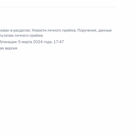
ован в разделах:
Новости личного приёма
,
Поручения, данные
льтатам личного приёма
бликации:
5 марта 2024 года, 17:47
ая версия
ручения, данного по итогам личного приёма
ителя Чувашской Республики, проведённого
кой Федерации начальником Управления
 по обеспечению конституционных прав граждан
Президента Российской Федерации по приёму
2 года
ного по итогам личного приёма в режиме видео-