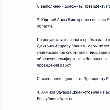
Федерации по приёму граждан в М
О выполнении доложить Президенту Ро
5 марта 2024 года, 17:44
3. Юковой Анны Викторовны из села 
области.
Продлён контроль исполнения пунк
работы в Пензенской области моб
По результатам личного приёма дано 
Федерации
Дмитрию Азарову принять меры по уст
универсальной спортивной площадки в
5 марта 2024 года, 17:42
обеспечив комфортные и безопасные у
проведения работ.
Продлён контроль в рабочем поряд
О выполнении доложить Президенту Ро
в режиме видео–конференц–связи 
проведённого по поручению Прези
4. Ачмиза Эдуарда Джанхотовича из а
Управления Президента Российско
Республики Адыгея.
и коммуникациям Александром См
Федерации по приёму граждан в М