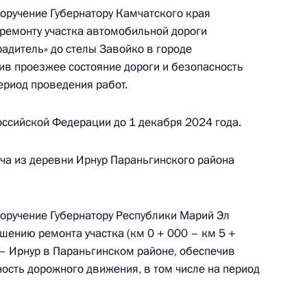
поручение Губернатору Камчатского края
ремонту участка автомобильной дороги
адитель» до стелы Завойко в городе
в проезжее состояние дороги и безопасность
Президента Российской Федерации начальник
ериод проведения работ.
 по гидрометеорологии и мониторингу
у Федеральному округу Виктор Смирнов провел
ссийской Федерации до 1 декабря 2024 года.
й Федерации по приёму граждан в Москве
ча из деревни Ирнур Параньгинского района
поручение Губернатору Республики Марий Эл
ению ремонта участка (км 0 + 000 – км 5 +
ручения, данного по итогам личного приёма
– Ирнур в Параньгинском районе, обеспечив
ителя Курской области, проведённого
ость дорожного движения, в том числе на период
ской Федерации помощником Президента
рсенко в Приёмной Президента Российской