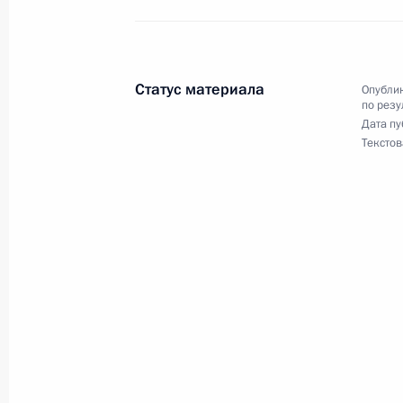
в Москве 15 января 2024 года
5 марта 2024 года, 17:34
Статус материала
Опублик
по резу
4 марта 2024 года, понедельник
Дата пу
Текстов
Продолжен контроль исполнения по
в режиме видео-конференц-связи ж
по поручению Президента Российс
Президента Российской Федерации
Татьяной Локаткиной в Приёмной 
граждан в Москве 15 февраля 202
4 марта 2024 года, 18:28
О ходе исполнения поручения, дан