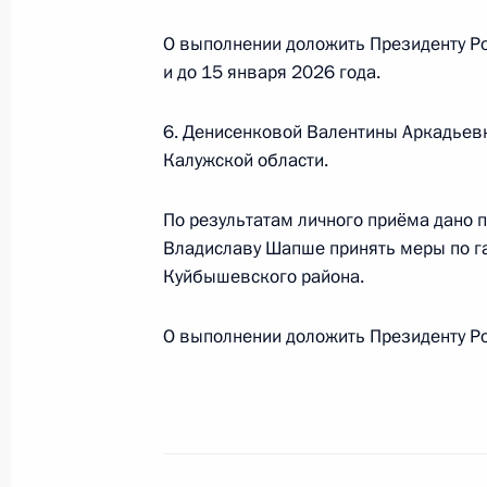
Российской Федерации по приёму г
О выполнении доложить Президенту Ро
5 марта 2024 года, 17:39
и до 15 января 2026 года.
6. Денисенковой Валентины Аркадьев
О ходе исполнения пункта 5 перечн
Калужской области.
в Пензенской области мобильной 
По результатам личного приёма дано 
5 марта 2024 года, 17:38
Владиславу Шапше принять меры по г
Куйбышевского района.
О ходе принятия мер по итогам ли
О выполнении доложить Президенту Ро
жительницы Белгородской области,
Российской Федерации начальнико
Федерации по общественным связ
в Приёмной Президента Российско
23 апреля 2020 года