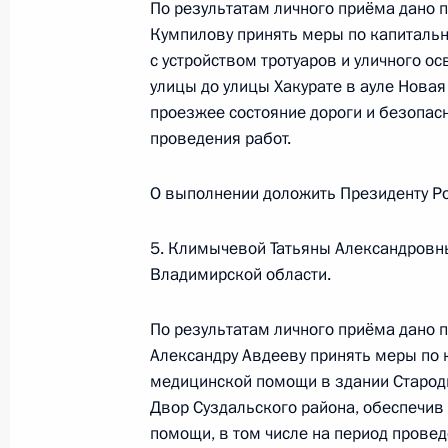
По результатам личного приёма дано 
Кумпилову принять меры по капитальн
5 марта 2024 года, 17:41
с устройством тротуаров и уличного о
улицы до улицы Хакурате в ауле Новая
проезжее состояние дороги и безопасн
Продлён контроль в рабочем поряд
проведения работ.
конференц-связи жительницы Ярос
Президента Российской Федерации
О выполнении доложить Президенту Ро
в Приёмной Президента Российско
8 декабря 2015 года
5. Климычевой Татьяны Александровны
5 марта 2024 года, 17:40
Владимирской области.
По результатам личного приёма дано 
Александру Авдееву принять меры по 
Продлён контроль исполнения пору
медицинской помощи в здании Старод
в режиме видео-конференц-связи ж
Двор Суздальского района, обеспечи
проведённого по поручению През
помощи, в том числе на период провед
Президента Российской Федерации