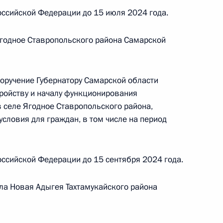
оскве 15 января 2024 года
ссийской Федерации до 15 июля 2024 года.
Ягодное Ставропольского района Самарской
та 5 перечня поручений, данных по итогам
ильной приёмной Президента Российской
поручение Губернатору Самарской области
ройству и началу функционирования
 селе Ягодное Ставропольского района,
словия для граждан, в том числе на период
ке за принятием мер по итогам личного приёма
ссийской Федерации до 15 сентября 2024 года.
жительницы Белгородской области,
дента Российской Федерации начальником
ула Новая Адыгея Тахтамукайского района
й Федерации по общественным связям
ирновым в Приёмной Президента Российской
оскве 23 апреля 2020 года