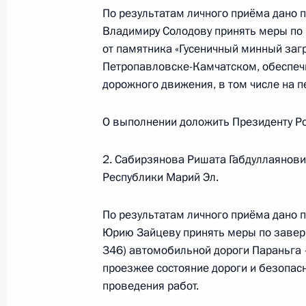
По результатам личного приёма дано 
5 марта 2024 года, 17:47
Владимиру Солодову принять меры по 
от памятника «Гусеничный минный загр
Петропавловске-Камчатском, обеспечи
5 марта 2024 года по поручению 
дорожного движения, в том числе на п
Департамента Федеральной службы
окружающей среды по Центральном
О выполнении доложить Президенту Ро
в Приёмной Президента Российско
личный приём граждан
2. Сабирзянова Ришата Габдуллаянови
5 марта 2024 года, 17:45
Республики Марий Эл.
По результатам личного приёма дано 
Юрию Зайцеву принять меры по заверш
Продолжен контроль исполнения по
346) автомобильной дороги Параньга 
в режиме видео-конференц-связи ж
проезжее состояние дороги и безопасн
по поручению Президента Россий
проведения работ.
Российской Федерации Андреем Фу