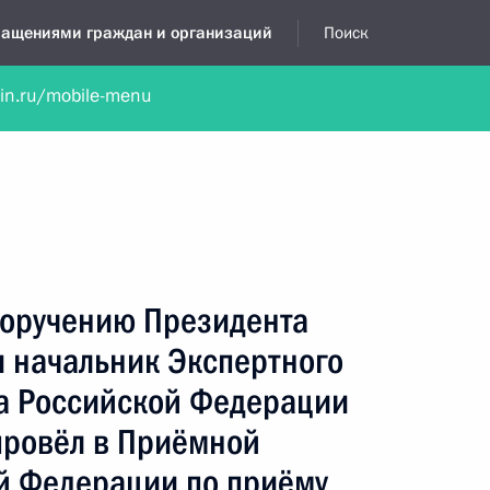
бращениями граждан и организаций
Поиск
lin.ru/mobile-menu
нта
Обратиться в устной форме
Новости
Обзоры обращени
я приёмная
март, 2024
поручению Президента
 начальник Экспертного
а Российской Федерации
ровёл в Приёмной
й Федерации по приёму