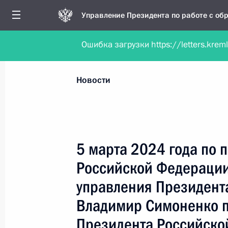
Управление Президента по работе с о
Ошибка загрузки https://letters.krem
Обратиться в форме электронного докуме
Все новости
Личный приём
Мобильна
Новости
Поиск по руководителю, географии и тематике
5 марта 2024 года по 
Российской Федерации
Все руководители, регионы, города и темы
управления Президент
Владимир Симоненко п
Президента Российско