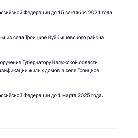
раждан в Москве 28 октября 2021 года
ссийской Федерации до 15 сентября 2024 года
ны из села Троицкое Куйбышевского района
я поручений, данных по итогам работы
приёмной Президента Российской Федерации
поручение Губернатору Калужской области
азификации жилых домов в селе Троицкое
чного приёма в режиме видео–конференц–связи
ссийской Федерации до 1 марта 2025 года.
 проведённого по поручению Президента
м Управления Президента Российской
ям и коммуникациям Александром Смирновым
й Федерации по приёму граждан в Москве