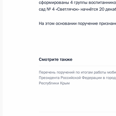
сформированы 4 группы воспитаннико
О ходе исполнения поручения, дан
сад № 4 «Светлячок» начнётся 20 дека
конференц-связи жительницы Прим
Президента Российской Федераци
На этом основании поручение признан
Федерации – начальником Контрол
Федерации Дмитрием Шальковым в
по приёму граждан в Москве 25 ма
20 декабря 2023 года, 19:17
Смотрите также
Перечень поручений по итогам работы моб
О ходе исполнения поручения, дан
Президента Российской Федерации в город
конференц-связи жительницы Респу
Республики Крым
Президента Российской Федерации
Российской Федерации по вопроса
Президента Российской Федерации
2018 года