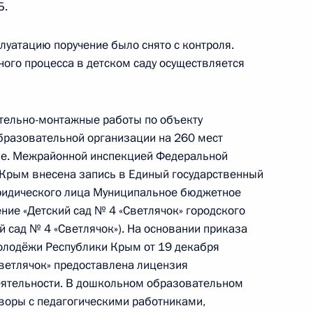
Б.
оведённого по поручению Президента
м Управления Президента Российской
плуатацию поручение было снято с контроля.
ми граждан и организаций Михаилом
ного процесса в детском саду осуществляется
нта Российской Федерации по приёму граждан
оительно-монтажные работы по объекту
бразовательной организации на 260 мест
ёме. Межрайонной инспекцией Федеральной
ного по итогам личного приёма в режиме видео-
 Крым внесена запись в Единый государственный
городской области, проведённого по поручению
юридического лица Муниципальное бюджетное
ие «Детский сад № 4 «Светлячок» городского
 советником Президента Российской Федерации
й сад № 4 «Светлячок»). На основании приказа
ой Президента Российской Федерации
олодёжи Республики Крым от 19 декабря
раля 2023 года
ветлячок» предоставлена лицензия
еятельности. В дошкольном образовательном
воры с педагогическими работниками,