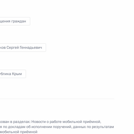
щения граждан
ного по итогам личного приёма в режиме видео-
блики Тыва, проведённого по поручению
и помощником Президента Российской
ков Сергей Геннадьевич
иёмной Президента Российской Федерации
ября 2020 года
ублика Крым
ного по итогам личного приёма в режиме видео-
кой области, проведённого по поручению
и начальником Управления информационного
ован в разделах:
Новости о работе мобильной приёмной
,
 Президента Российской Федерации Антоном
 по докладам об исполнении поручений, данных по результатам
 мобильной приёмной