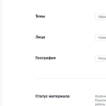
20 декабря 2023 года, 19:16
Темы
Обра
О ходе исполнения поручения, дан
конференц-связи жительницы Респу
Лица
Президента Российской Федераци
Нови
Федерации Андреем Фурсенко в Пр
по приёму граждан в Москве 6 окт
География
Респ
20 декабря 2023 года, 19:15
О ходе исполнения поручения, дан
конференц-связи жителя Владимирс
Президента Российской Федераци
Статус материала
Опублик
и документационного обеспечения
Решения
работы