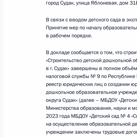
город Судак, улица Яблоневая, дом 31
жителя Архангельской области, пр
Российской Федерации начальнико
В связи с вводом детского сада в экс
Федерации по работе с обращения
Принятие мер по началу образователь
Михайловским в Приёмной Президе
в рабочем порядке.
в Москве 28 июня 2019 года
20 декабря 2023 года, 19:20
В докладе сообщается о том, что стр
«Строительство детской дошкольной о
в г. Судак» завершены в полном объ
О ходе исполнения поручения, дан
налоговой службы № 9 по Республике
конференц-связи жительницы Ниже
реестр юридических лиц о создании 
дошкольное образовательное учрежден
Президента Российской Федерации
округа Судак» (далее – МБДОУ «Детски
Русланом Эдельгериевым в Приёмн
Министерства образования, науки и м
по приёму граждан в Москве 8 фев
2023 года МБДОУ «Детский сад № 4 «С
20 декабря 2023 года, 19:19
на осуществление образовательной д
учреждении заключены трудовые дого