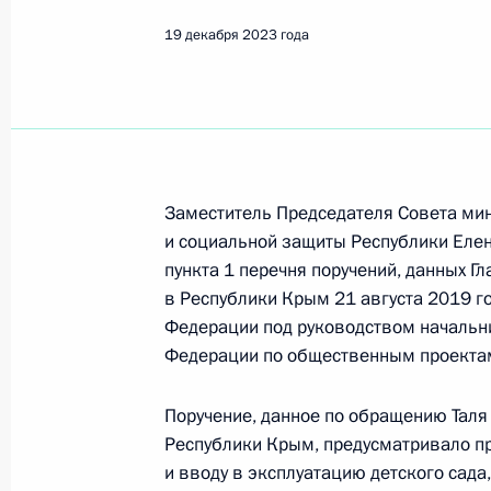
Показа
19 декабря 2023 года
О ходе принятия мер по исполнению
работы в Республике Крым мобиль
Федерации
20 декабря 2023 года, 19:23
Заместитель Председателя Совета ми
и социальной защиты Республики Еле
пункта 1 перечня поручений, данных Г
О ходе исполнения пункта 1 перечн
в Республики Крым 21 августа 2019 г
Барнауле Алтайского края мобиль
Федерации под руководством начальн
Федерации
Федерации по общественным проектам
20 декабря 2023 года, 19:22
Поручение, данное по обращению Таля
Республики Крым, предусматривало п
и вводу в эксплуатацию детского сада
О ходе принятия мер по итогам ли