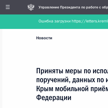
Управление Президента по работе с о
Ошибка загрузки https://letters.krem
Обратиться в форме электронного докуме
Все новости
Личный приём
Мобильна
Новости
Поиск по руководителю, географии и тематике
Приняты меры по испо
поручений, данных по 
Все руководители, регионы, города и темы
Крым мобильной приём
Федерации