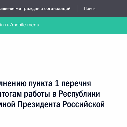
бращениями граждан и организаций
Поиск
lin.ru/mobile-menu
нта
Обратиться в устной форме
Новости
Обзоры обращени
я приёмная
декабрь, 2023
лнению пункта 1 перечня
итогам работы в Республики
ной Президента Российской