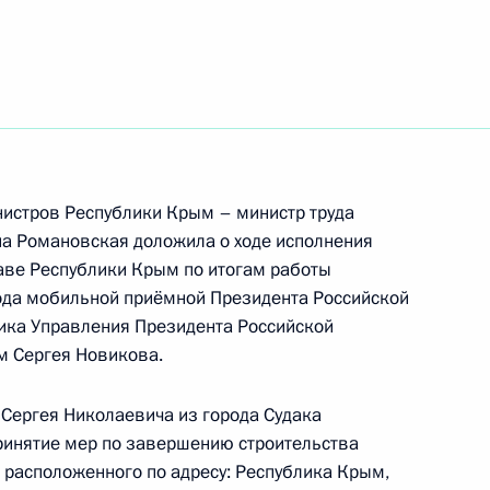
ть следующие материалы
 пункта 7 перечня поручений, данных по итогам
ной приёмной Президента Российской
нистров Республики Крым – министр труда
на Романовская доложила о ходе исполнения
лаве Республики Крым по итогам работы
я поручений, данных по итогам работы в городе
ода мобильной приёмной Президента Российской
ной приёмной Президента Российской
ика Управления Президента Российской
 Сергея Новикова.
 Сергея Николаевича из города Судака
ринятие мер по завершению строительства
, расположенного по адресу: Республика Крым,
чного приёма в режиме видео-конференц-связи