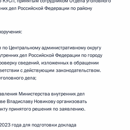
 КУСП, принятым сотрудником Отдела уголовного
них дел Российской Федерации по району
ного по итогам личного приёма в режиме видео-
ы-Мансийского автономного округа – Югры,
дента Российской Федерации начальником
поручения:
й Федерации по работе с обращениями граждан
ским в Приёмной Президента Российской
л по Центральному административному округу
оскве 16 февраля 2023 года
утренних дел Российской Федерации по городу
роверку сведений, изложенных в обращении
тветствии с действующим законодательством.
уголовного дела;
ного по итогам личного приёма в режиме видео-
авления Министерства внутренних дел
области, проведённого по поручению
кве Владиславу Новикову организовать
 начальником Экспертного управления
кту принятого решения по заявлению.
и Владимиром Симоненко в Приёмной
 по приёму граждан в Москве 15 марта
2023 года для подготовки доклада