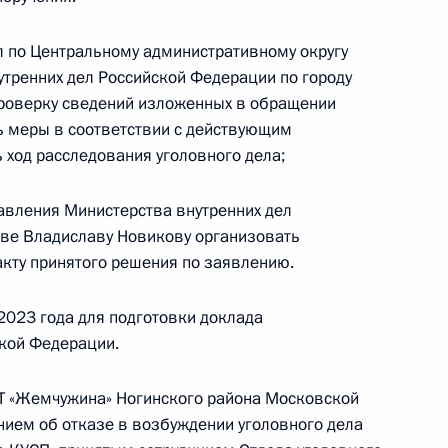
кой Федерации начальником Управления
 по межрегиональным и культурным связям
л по Центральному административному округу
асловым в Приёмной Президента Российской
утренних дел Российской Федерации по городу
оскве 13 апреля 2023 года
проверку сведений изложенных в обращении
ть меры в соответствии с действующим
 ход расследования уголовного дела;
авления Министерства внутренних дел
ного по итогам личного приёма в режиме видео-
кве Владиславу Новикову организовать
ской области, проведённого по поручению
кту принятого решения по заявлению.
 заместителем Руководителя Администрации
и Владимиром Островенко в Приёмной
2023 года для подготовки доклада
 по приёму граждан в Москве 11 апреля
кой Федерации.
Т «Жемчужина» Ногинского района Московской
нием об отказе в возбуждении уголовного дела