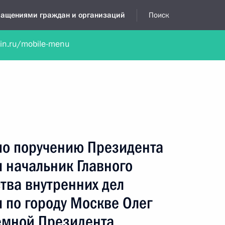
бращениями граждан и организаций
Поиск
lin.ru/mobile-menu
нта
Обратиться в устной форме
Новости
Обзоры обращени
я приёмная
октябрь, 2023
по поручению Президента
 начальник Главного
тва внутренних дел
 по городу Москве Олег
ёмной Президента