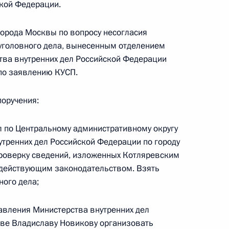
кой Федерации.
города Москвы по вопросу несогласия
уголовного дела, вынесенным отделением
ного по итогам личного приёма в режиме видео-
тва внутренних дел Российской Федерации
родской области, проведённого по поручению
 по заявлению КУСП.
 начальником Управления Президента
с обращениями граждан и организаций
поручения:
ой Президента Российской Федерации
ля 2023 года
л по Центральному административному округу
утренних дел Российской Федерации по городу
проверку сведений, изложенных Котляревским
с действующим законодательством. Взять
ного дела;
ного по итогам личного приёма в режиме видео-
тской Республики, проведённого по поручению
авления Министерства внутренних дел
 начальником Управления Президента
кве Владиславу Новикову организовать