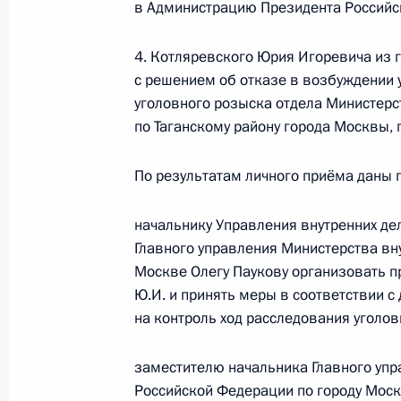
в Администрацию Президента Российс
26 октября 2023 года, 18:19
4. Котляревского Юрия Игоревича из 
с решением об отказе в возбуждении 
О ходе исполнения поручения, дан
уголовного розыска отдела Министерс
конференц-связи жительницы Белго
по Таганскому району города Москвы,
Президента Российской Федерации
Российской Федерации по работе 
По результатам личного приёма даны 
Михаилом Михайловским в Приёмн
по приёму граждан в Москве 14 ию
начальнику Управления внутренних де
Главного управления Министерства вн
26 октября 2023 года, 18:18
Москве Олегу Паукову организовать 
Ю.И. и принять меры в соответствии 
на контроль ход расследования уголов
О ходе исполнения поручения, дан
конференц-связи жительницы Удмур
заместителю начальника Главного упр
Президента Российской Федерации
Российской Федерации по городу Мос