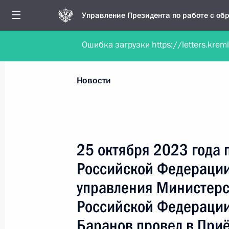
Управление Президента по работе с о
Ошибка загрузки https://letters.krem
Обратиться в форме электронного докуме
Все новости
Личный приём
Мобильна
Новости
Поиск по руководителю, географии и тематике
25 октября 2023 года 
Российской Федерации
Все руководители, регионы, города и темы
управления Министерс
Российской Федерации
Баранов провел в При