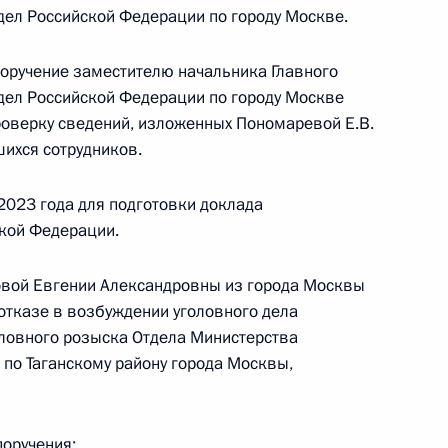
дел Российской Федерации по городу Москве.
оскве 26 мая 2020 года
поручение заместителю начальника Главного
дел Российской Федерации по городу Москве
оверку сведений, изложенных Пономаревой Е.В.
чения, данного по итогам личного приёма
ихся сотрудников.
ительницы Курганской области, проведённого
кой Федерации начальником Управления
2023 года для подготовки доклада
 по общественным связям и коммуникациям
кой Федерации.
ой Президента Российской Федерации
ля 2022 года
вой Евгении Александровны из города Москвы
отказе в возбуждении уголовного дела
ловного розыска Отдела Министерства
 по Таганскому району города Москвы,
чения, данного по итогам личного приёма
ительницы Камчатского края, проведённого
поручения: