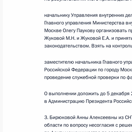
по поручению Президента Российс
Президента Российской Федерации
начальнику Управления внутренних де
с зарубежными странами Игорем М
Главного управления Министерства вн
Федерации по приёму граждан в М
Москве Олегу Паукову организовать 
Жуковой М.Н. и Жуковой Е.А. и приня
26 октября 2023 года, 18:24
законодательством. Взять на контроль
заместителю начальника Главного упр
О ходе исполнения поручения, дан
Российской Федерации по городу Мос
конференц-связи жителя Волгоград
проведение служебной проверки по фа
Президента Российской Федерации
Президента Российской Федераци
О выполнении доложить до 5 декабря 
Президента Российской Федерации
в Администрацию Президента Российс
2023 года
26 октября 2023 года, 18:22
3. Бирюковой Анны Алексеевны из СН
области по вопросу несогласия с реше