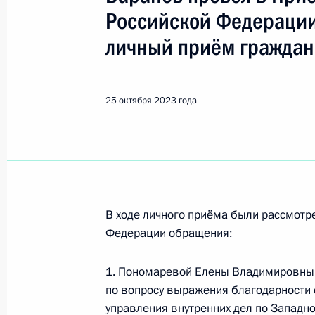
Показа
Российской Федерации
личный приём граждан
Продолжен контроль исполнения по
в режиме видео-конференц-связи ж
проведённого по поручению Прези
25 октября 2023 года
Управления Президента Российско
и организаций Михаилом Михайлов
Федерации по приёму граждан в М
26 октября 2023 года, 18:28
В ходе личного приёма были рассмот
Федерации обращения:
Продолжен контроль исполнения по
в режиме видео-конференц-связи ж
1. Пономаревой Елены Владимировны 
проведённого по поручению Прези
по вопросу выражения благодарности 
Управления Президента Российско
управления внутренних дел по Западн
и организаций Михаилом Михайлов