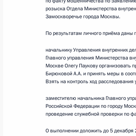
по факту мошенничества по заявлению
розыска Отдела Министерства внутрен
О ходе исполнения поручения, дан
Замоскворечье города Москвы.
конференц-связи жительницы Хант
проведённого по поручению Прези
По результатам личного приёма даны 
Управления Президента Российско
и организаций Михаилом Михайлов
начальнику Управления внутренних де
Федерации по приёму граждан в М
Главного управления Министерства вн
26 октября 2023 года, 18:21
Москве Олегу Паукову организовать п
Бирюковой А.А. и принять меры в соо
Взять на контроль ход расследования 
О ходе исполнения поручения, дан
заместителю начальника Главного упр
конференц-связи жителя Липецкой 
Российской Федерации по городу Мос
Президента Российской Федерации
проведение служебной проверки по фа
Президента Российской Федераци
Президента Российской Федерации
О выполнении доложить до 5 декабря 
2023 года