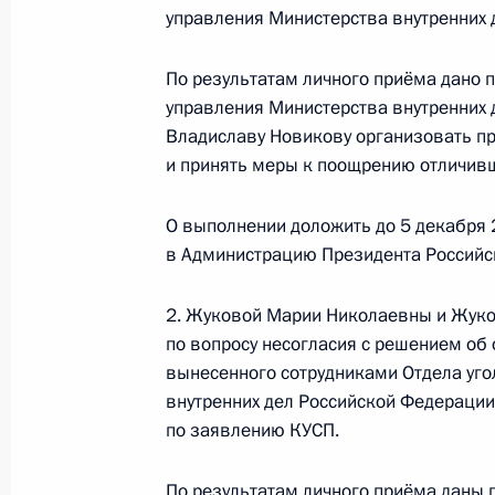
управления Министерства внутренних 
Федерации по приёму граждан в М
26 октября 2023 года, 18:26
По результатам личного приёма дано 
управления Министерства внутренних 
Владиславу Новикову организовать пр
Продлён контроль исполнения пору
и принять меры к поощрению отличивш
в режиме видео-конференц-связи ж
по поручению Президента Российс
О выполнении доложить до 5 декабря 
Президента Российской Федерации
в Администрацию Президента Российс
Александром Смирновым в Приёмн
по приёму граждан в Москве 27 ию
2. Жуковой Марии Николаевны и Жуко
по вопросу несогласия с решением об 
26 октября 2023 года, 18:25
вынесенного сотрудниками Отдела уго
внутренних дел Российской Федерации
по заявлению КУСП.
Продлён контроль исполнения пору
в режиме видео-конференц-связи ж
По результатам личного приёма даны 