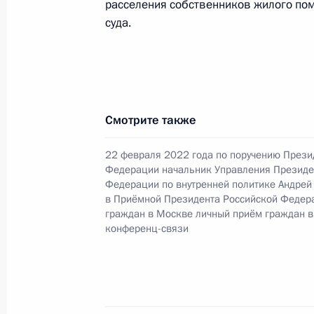
расселения собственников жилого по
по поручению Президента Российс
суда.
Президента Российской Федерации
с зарубежными странами Игорем М
Федерации по приёму граждан в М
26 октября 2023 года, 18:24
Смотрите также
22 февраля 2022 года по поручению Прези
О ходе исполнения поручения, дан
Федерации начальник Управления Президе
конференц-связи жителя Волгоград
Федерации по внутренней политике Андрей
Президента Российской Федерации
в Приёмной Президента Российской Федер
Президента Российской Федераци
граждан в Москве личный приём граждан в
конференц-связи
Президента Российской Федерации
2023 года
26 октября 2023 года, 18:22