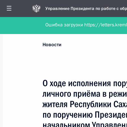
Управление Президента по работе с о
Ошибка загрузки https://letters.krem
Обратиться в форме электронного докуме
Все новости
Личный приём
Мобильна
Новости
Поиск по руководителю, географии и тематике
О ходе исполнения пор
личного приёма в реж
Все руководители, регионы, города и темы
жителя Республики Сах
по поручению Президе
начальником Управлен