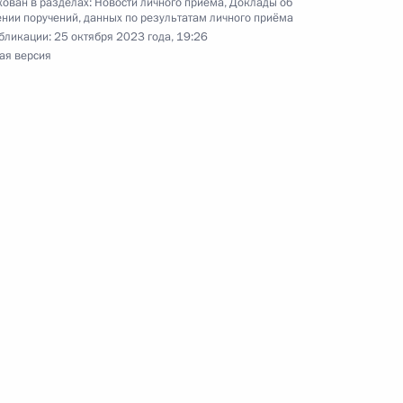
ован в разделах:
Новости личного приёма
,
Доклады об
нии поручений, данных по результатам личного приёма
бликации:
25 октября 2023 года, 19:26
ая версия
ного по итогам личного приёма в режиме видео-
родской области, проведённого по поручению
 начальником Управления Президента
с обращениями граждан и организаций
ой Президента Российской Федерации
ля 2023 года
ного по итогам личного приёма в режиме видео-
тской Республики, проведённого по поручению
 начальником Управления Президента