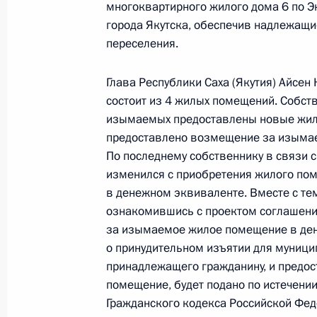
многоквартирного жилого дома 6 по 
Федерации по приёму граждан в М
города Якутска, обеспечив надлежащи
26 октября 2023 года, 18:26
переселения.
Глава Республики Саха (Якутия) Айсен
состоит из 4 жилых помещений. Собс
Продлён контроль исполнения пору
изымаемых предоставлены новые жил
в режиме видео-конференц-связи ж
предоставлено возмещение за изыма
по поручению Президента Российс
По последнему собственнику в связи 
Президента Российской Федерации
изменился с приобретения жилого по
Александром Смирновым в Приёмн
в денежном эквиваленте. Вместе с те
по приёму граждан в Москве 27 ию
ознакомившись с проектом соглашени
26 октября 2023 года, 18:25
за изымаемое жилое помещение в де
о принудительном изъятии для муниц
принадлежащего гражданину, и предо
помещение, будет подано по истечении 
Продлён контроль исполнения пору
Гражданского кодекса Российской Фед
в режиме видео-конференц-связи ж