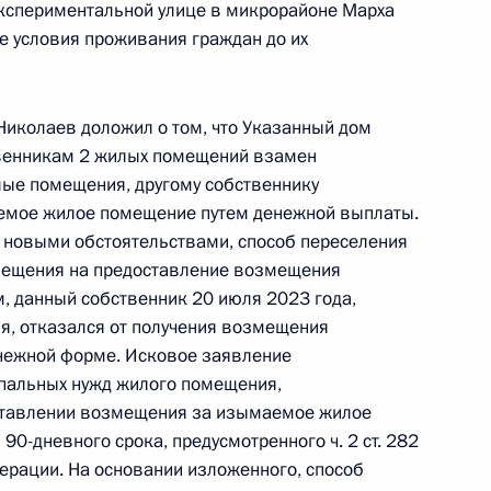
Экспериментальной улице в микрорайоне Марха
оскве 26 мая 2020 года
е условия проживания граждан до их
 Николаев доложил о том, что Указанный дом
твенникам 2 жилых помещений взамен
чения, данного по итогам личного приёма
ые помещения, другому собственнику
ительницы Курганской области, проведённого
емое жилое помещение путем денежной выплаты.
кой Федерации начальником Управления
с новыми обстоятельствами, способ переселения
 по общественным связям и коммуникациям
мещения на предоставление возмещения
ой Президента Российской Федерации
м, данный собственник 20 июля 2023 года,
ля 2022 года
я, отказался от получения возмещения
нежной форме. Исковое заявление
ипальных нужд жилого помещения,
ставлении возмещения за изымаемое жилое
90-дневного срока, предусмотренного ч. 2 ст. 282
чения, данного по итогам личного приёма
ерации. На основании изложенного, способ
ительницы Камчатского края, проведённого