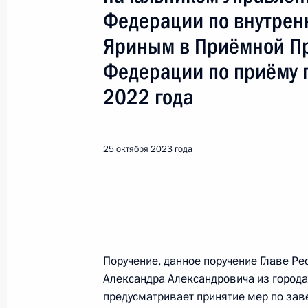
Показа
Федерации по внутрен
Яриным в Приёмной Пр
Продолжен контроль исполнения по
Федерации по приёму 
в режиме видео-конференц-связи ж
проведённого по поручению Прези
2022 года
Управления Президента Российско
и организаций Михаилом Михайлов
Федерации по приёму граждан в М
25 октября 2023 года
26 октября 2023 года, 18:28
Продолжен контроль исполнения по
в режиме видео-конференц-связи ж
Поручение, данное поручение Главе Ре
проведённого по поручению Прези
Александра Александровича из города 
Управления Президента Российско
предусматривает принятие мер по за
и организаций Михаилом Михайлов