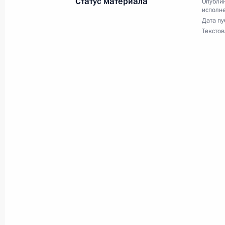
Статус материала
Опублик
26 октября 2023 года, 18:19
исполне
Дата пу
Текстов
О ходе исполнения поручения, дан
конференц-связи жительницы Белго
Президента Российской Федерации
Российской Федерации по работе 
Михаилом Михайловским в Приёмн
по приёму граждан в Москве 14 ию
26 октября 2023 года, 18:18
О ходе исполнения поручения, дан
конференц-связи жительницы Удмур
Президента Российской Федерации