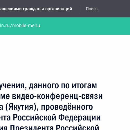
бращениями граждан и организаций
Поиск
lin.ru/mobile-menu
нта
Обратиться в устной форме
Новости
Обзоры обращени
я приёмная
октябрь, 2023
учения, данного по итогам
име видео-конференц-связи
а (Якутия), проведённого
нта Российской Федерации
ия Президента Российской