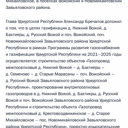
Михайловское, в посёлках Вожойский и Новомихайловский
Завьяловского района.
Глава Удмуртской Республики Александр Бречалов доложил
о том, что в целях газификации д. Нижний Вожой, д.
Бахтияры, д. Русский Вожой и поч. Вожойский, поч.
Новомихайловский Завьяловского района Удмуртской
Республики в рамках Программы развития газоснабжения
и газификации Удмуртской Республики на 2021–2025 годы
осуществляется: строительство объектов «Газопровод
межпоселковый д. Нижний Вожой – д. Бахтияры –
д. Семеново – д. Старые Марасаны – поч. Вожойский –
д. Русский Вожой Завьяловского района Удмуртской
Республики», проектирование внутрипоселковых
газопроводов в д. Нижний Вожой, д. Бахтияры, д. Русский
Вожой и поч. Вожойский Завьяловского района Удмуртской
Республики и строительство объекта «Газопровод
межпоселковый д. Крестовоздвиженское – д. Старое
Михайловское – пос. Новомихайловский Завьяловского
района Удмуртской Республики», проектно-изыскательские