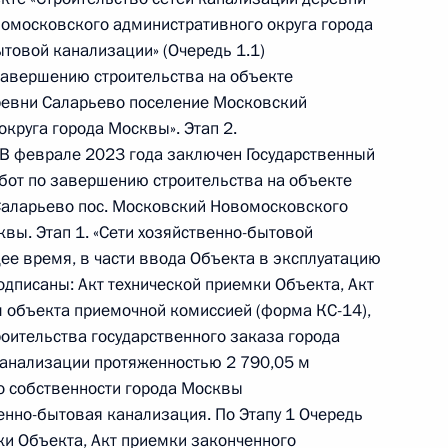
варя 2023 года
омосковского административного округа города
ытовой канализации» (Очередь 1.1)
завершению строительства на объекте
еревни Саларьево поселение Московский
круга города Москвы». Этап 2.
ного по итогам личного приёма в режиме видео-
 В феврале 2023 года заключен Государственный
ромской области проведённого по поручению
бот по завершению строительства на объекте
и начальником Управления информационного
 Саларьево пос. Московский Новомосковского
 Президента Российской Федерации Антоном
вы. Этап 1. «Сети хозяйственно-бытовой
 Российской Федерации по приёму граждан
щее время, в части ввода Объекта в эксплуатацию
подписаны: Акт технической приемки Объекта, Акт
 объекта приемочной комиссией (форма КС-14),
роительства государственного заказа города
канализации протяженностью 2 790,05 м
во собственности города Москвы
ного по итогам личного приёма в режиме видео-
енно-бытовая канализация. По Этапу 1 Очередь
тской Республики, проведённого по поручению
ки Объекта, Акт приемки законченного