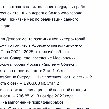
ого контракта на выполнение подрядных работ
сосной станции в деревне Саларьево города
оля. Принятие мер по реализации данного
рядке.
ного по итогам личного приёма в режиме видео-
сквы, проведённого по поручению Президента
ля Департамента развития новых территорий
м Управления Президента Российской
жил о том, что в Адресную инвестиционную
йствия коррупции в Приёмной Президента
П) на 2022–2025 гг. включён объект:
раждан в Москве 2 апреля 2021 года
ревни Саларьево, поселение Московский
круга города Москвы» (далее – Объект).
тапов строительства: Этап 1 «Сети
збит на Очередь 1.1 (с протяженностью сети – 2
стью сети – 1 963,68 м), Этап 2
ного по итогам личного приёма в режиме видео-
(в составе канализационной насосной станции
нской области, проведённого по поручению
ность – 796,85 м). В ноябре 2022 года
и помощником Президента Российской
ы на выполнение подрядных работ
иёмной Президента Российской Федерации
кте «Строительство сетей канализации деревни