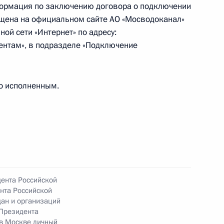
вской области, проведённого по поручению
ормация по заключению договора о подключении
 советником Президента Российской Федерации
ещена на официальном сайте АО «Мосводоканал»
резидента Российской Федерации по приёму
й сети «Интернет» по адресу:
3 года
ентам», в подразделе «Подключение
о исполненным.
ного по итогам личного приёма в режиме видео-
ой области, проведённого по поручению
 начальником Управления Президента
венным связям и коммуникациям Александром
 Российской Федерации по приёму граждан
дента Российской
нта Российской
ан и организаций
Президента
 в Москве личный