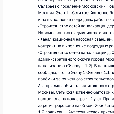
по приёму граждан в Москве 13 ян
Саларьево поселение Московский Нов
Москвы. Этап 1. «Сети хозяйственно-б
27 сентября 2023 года, 19:11
и на выполнение подрядных работ по 
«Строительство сетей канализации д
Новомосковского административного о
О ходе исполнения поручения, дан
«Канализационная насосная станция».
конференц-связи жительницы Кост
контракт на выполнение подрядных ра
Президента Российской Федераци
«Строительство сетей канализации д.
и документационного обеспечения
административного округа города Моск
Федоровым в Приёмной Президента
канализации» (Очередь 1.2). В настоя
в Москве 7 июля 2023 года
сообщаю, что по Этапу 1 Очередь 1.1 
приёмки законченного строительством
27 сентября 2023 года, 19:09
Акт приемки объекта капитального ст
Москвы. Сеть хозяйственно-бытовой 
поставлена на кадастровый учёт. Пра
О ходе исполнения поручения, дан
зарегистрировано на объект Хозяйств
конференц-связи жительницы Удмур
1.2 подписаны: Акт технической прием