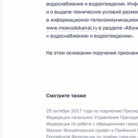
конференц-связи жительницы Киро
водоснабжения и водоотведения. Инф
Президента Российской Федерации
и о выдаче технических условий разм
Владимиром Толстым в Приёмной П
в информационно-телекоммуникационно
граждан в Москве 21 февраля 202
www.mosvodokanal.ru
в разделе «Абон
к водоснабжению и водоотведению».
27 сентября 2023 года, 19:04
На этом основании поручение признан
О ходе исполнения поручения, дан
конференц-связи жительницы Томск
Президента Российской Федерации
Российской Федерации по общест
Смотрите также
Смирновым в Приёмной Президента
в Москве 20 января 2022 года
25 октября 2017 года по поручению Прези
27 сентября 2023 года, 19:02
Федерации начальник Управления Президе
Федерации по работе с обращениями гражд
Михаил Михайловский провёл в Приёмной 
Российской Федерации по приёму граждан