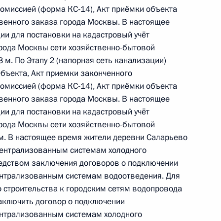
 советником Президента Российской Федерации
омиссией (форма КС-14), Акт приёмки объекта
езидента Российской Федерации по приёму
твенного заказа города Москвы. В настоящее
ода
ии для постановки на кадастровый учёт
орода Москвы сети хозяйственно-бытовой
м. По Этапу 2 (напорная сеть канализации)
Объекта, Акт приемки законченного
омиссией (форма КС-14), Акт приёмки объекта
ного по итогам личного приёма в режиме видео-
твенного заказа города Москвы. В настоящее
ского края, проведённого по поручению
ии для постановки на кадастровый учёт
 советником Президента Российской Федерации
орода Москвы сети хозяйственно-бытовой
резидента Российской Федерации по приёму
м. В настоящее время жители деревни Саларьево
 года
ентрализованным системам холодного
едством заключения договоров о подключении
ентрализованным системам водоотведения. Для
 строительства к городским сетям водопровода
аключить договор о подключении
ного по итогам личного приёма в режиме видео-
ентрализованным системам холодного