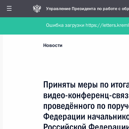
Управление Президента по работе с о
Ошибка загрузки https://letters.krem
Обратиться в форме электронного докуме
Все новости
Личный приём
Мобильна
Новости
Поиск по руководителю, географии и тематике
Приняты меры по итог
видео-конференц-связ
Все руководители, регионы, города и темы
проведённого по пору
Федерации начальнико
Российской Федерации