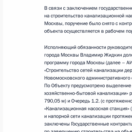
В связи с заключением государственн
27 сентября 2023 года, 19:14
на строительство канализационной на
Москвы, поручение было снято с контр
объекта осуществляется в рабочем по
О ходе исполнения поручения, дан
конференц-связи жителя города Мо
Исполняющий обязанности руководите
Российской Федерации начальнико
города Москвы Владимир Жидкин доло
Федерации по вопросам противоде
программу города Москвы (далее – АИ
Российской Федерации по приёму г
«Строительство сетей канализации де
Новомосковского административного о
27 сентября 2023 года, 19:12
По Объекту предусмотрено выделение э
хозяйственно-бытовой канализации» ра
790,05 м) и Очередь 1.2. (с протяженно
О ходе исполнения поручения, дан
«Канализационная насосная станция» 
конференц-связи жительницы Курга
и напорной сети канализации протяжен
Президента Российской Федераци
заключены Государственные контракт
Федерации Андреем Фурсенко в Пр
по завершению строительства на объе