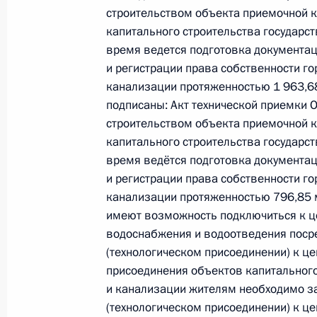
Президента Российской Федерации
строительством объекта приемочной к
Валерием Фадеевым в Приёмной Пр
капитального строительства государс
граждан в Москве 15 июля 2022 г
время ведется подготовка документац
и регистрации права собственности г
27 сентября 2023 года, 19:08
канализации протяженностью 1 963,68 
подписаны: Акт технической приемки 
строительством объекта приемочной к
О ходе исполнения поручения, дан
капитального строительства государс
конференц-связи жительницы Алтай
время ведётся подготовка документац
Президента Российской Федерации
и регистрации права собственности г
Владимиром Толстым в Приёмной П
канализации протяженностью 796,85 
граждан в Москве 22 ноября 2022
имеют возможность подключиться к ц
водоснабжения и водоотведения поср
27 сентября 2023 года, 19:05
(технологическом присоединении) к ц
присоединения объектов капитального
и канализации жителям необходимо з
О ходе исполнения поручения, дан
(технологическом присоединении) к ц