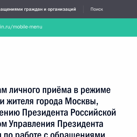
бращениями граждан и организаций
Поиск
lin.ru/mobile-menu
нта
Обратиться в устной форме
Новости
Обзоры обращени
я приёмная
сентябрь, 2023
ам личного приёма в режиме
и жителя города Москвы,
чению Президента Российской
м Управления Президента
 по работе с обращениями