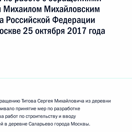
ть следующие материалы
й Михаилом Михайловским
а Российской Федерации
чения, данного по итогам личного приёма
оскве 25 октября 2017 года
ительницы Иркутской области, проведённого
ской Федерации помощником Президента
ком Референтуры Президента Российской
 в Приёмной Президента Российской
скве 7 октября 2020 года
чного приёма в режиме видео-конференц-связи
бращению Титова Сергея Михайловича из деревни
дённого по поручению Президента Российской
ивало принятие мер по разработке
я Президента Российской Федерации по работе
а работ по строительству и вводу
заций Михаилом Михайловским в Приёмной
й в деревне Саларьево города Москвы.
 по приёму граждан в Москве 5 июня 2023 года