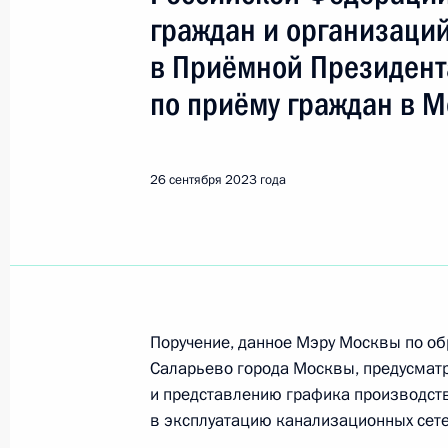
Показа
граждан и организаци
в Приёмной Президент
Продлён контроль исполнения пору
по приёму граждан в М
в режиме видео-конференц-связи ж
по поручению Президента Россий
Российской Федерации – начальни
26 сентября 2023 года
Федерации Дмитрием Калимулиным
Федерации по приёму граждан в Мо
27 сентября 2023 года, 19:15
О ходе принятия мер по итогам ли
Поручение, данное Мэру Москвы по о
жительницы города Москвы, прове
Саларьево города Москвы, предусматр
Федерации начальником Управлени
и представлению графика производств
с обращениями граждан и органи
в эксплуатацию канализационных сете
Президента Российской Федерации