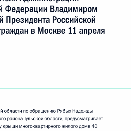
ть следующие материалы
ой Федерации Владимиром
й Президента Российской
чения, данного по итогам личного приёма
граждан в Москве 11 апреля
жительницы Орловской области, проведённого
ской Федерации помощником Президента
Орешкиным в Приёмной Президента Российской
оскве 26 октября 2022 года
я поручений, данных по итогам работы
иёмной Президента Российской Федерации
кой области по обращению Рябых Надежды
го района Тульской области, предусматривает
ту крыши многоквартирного жилого дома 40