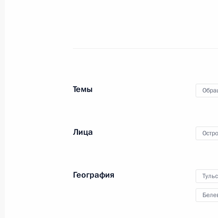
О ходе исполнения поручения, дан
конференц-связи жительницы Тверс
Президента Российской Федераци
Федерации – начальником Контрол
Федерации в Приёмной Президента
Темы
Обра
в Москве 21 декабря 2017 года
26 сентября 2023 года, 18:35
Лица
Остр
О ходе исполнения поручения, дан
конференц-связи жительницы Волго
География
Тульс
Президента Российской Федерации
Российской Федерации по общест
Беле
Смирновым в Приёмной Президента