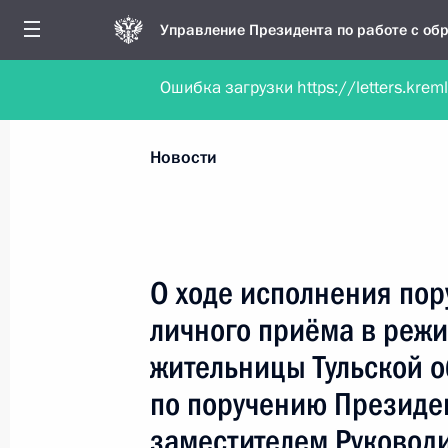
Управление Президента по работе с о
Ошибка загрузки https://letters.krem
Обратиться в форме электронного докуме
Все новости
Личный приём
Мобильна
Новости
Поиск по руководителю, географии и тематике
О ходе исполнения пор
личного приёма в реж
Все руководители, регионы, города и темы
жительницы Тульской о
по поручению Президе
заместителем Руковод