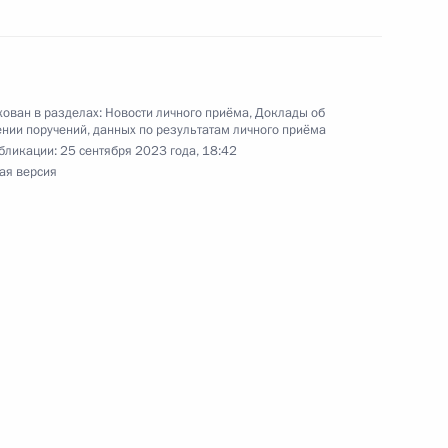
ован в разделах:
Новости личного приёма
,
Доклады об
нии поручений, данных по результатам личного приёма
ного по итогам личного приёма в режиме видео-
бликации:
25 сентября 2023 года, 18:42
ского края, проведённого по поручению
ая версия
 начальником Управления Президента
с обращениями граждан и организаций
ой Президента Российской Федерации
ня 2023 года
ного по итогам личного приёма в режиме видео–
йкальского края, проведённого по поручению