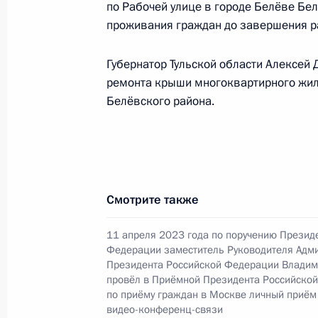
по Рабочей улице в городе Белёве Бе
О ходе принятия мер по итогам ли
проживания граждан до завершения р
жительницы Калининградской обла
Российской Федерации помощнико
Губернатор Тульской области Алексей
в Приёмной Президента Российско
ремонта крыши многоквартирного жило
12 апреля 2016 года
Белёвского района.
26 сентября 2023 года, 18:38
О ходе принятия мер по итогам ли
жителя города Москвы, проведённо
Смотрите также
Федерации начальником Управлени
с обращениями граждан и органи
11 апреля 2023 года по поручению Презид
Федерации заместитель Руководителя Адм
Президента Российской Федерации 
Президента Российской Федерации Владим
2017 года
провёл в Приёмной Президента Российско
по приёму граждан в Москве личный приём
26 сентября 2023 года, 18:37
видео-конференц-связи