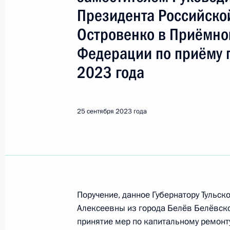
Показа
Президента Российск
Островенко в Приёмно
Продлён контроль исполнения пору
Федерации по приёму 
в режиме видео-конференц-связи 
по поручению Президента Россий
2023 года
Российской Федерации Максимом 
Федерации по приёму граждан в М
25 сентября 2023 года
26 сентября 2023 года, 18:42
О ходе исполнения пункта 4 перечн
в Тверской области мобильной пр
26 сентября 2023 года, 18:40
Поручение, данное Губернатору Тульс
Алексеевны из города Белёв Белёвско
принятие мер по капитальному ремон