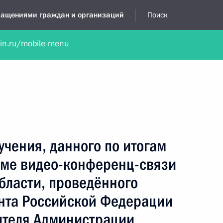
бращениями граждан и организаций
Поиск
lin.ru/mobile-menu
нта
Обратиться в устной форме
Новости
Обзоры обращени
я приёмная
сентябрь, 2023
учения, данного по итогам
име видео-конференц-связи
бласти, проведённого
нта Российской Федерации
ителя Администрации