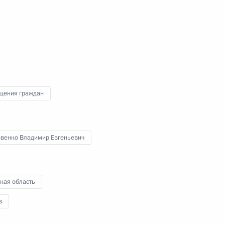
ного по итогам личного приёма в режиме видео-
кой области, проведённого по поручению
и помощником Президента Российской
ьного управления Президента Российской
 Российской Федерации по приёму граждан
щения граждан
овенко Владимир Евгеньевич
ного по итогам личного приёма в режиме видео-
градской области, проведённого по поручению
кая область
 начальником Управления Президента
венным связям и коммуникациям Александром
в
 Российской Федерации по приёму граждан