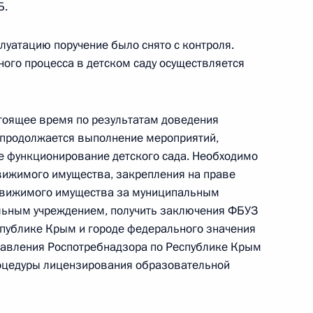
Б.
плуатацию поручение было снято с контроля.
ного процесса в детском саду осуществляется
ного по итогам личного приёма в режиме видео-
ой области, проведённого по поручению
 начальником Управления Президента
стоящее время по результатам доведения
образовательной политике Инной Биленкиной
продолжается выполнение мероприятий,
й Федерации по приёму граждан в Москве
е функционирование детского сада. Необходимо
вижимого имущества, закрепления на праве
движимого имущества за муниципальным
ным учреждением, получить заключения ФБУЗ
спублике Крым и городе федерального значения
равления Роспотребнадзора по Республике Крым
процедуры лицензирования образовательной
ию Президента Российской Федерации начальник
рства внутренних дел Российской Федерации