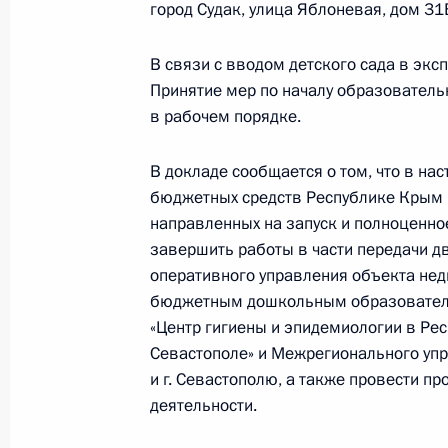
8 сентября 2023 года, 16:54
город Судак, улица Яблоневая, дом 31
В связи с вводом детского сада в экс
Принятие мер по началу образователь
О ходе исполнения поручения, дан
в рабочем порядке.
конференц-связи жителя Саратовск
Президента Российской Федерации
В докладе сообщается о том, что в на
Российской Федерации по научно-
бюджетных средств Республике Крым 
в Приёмной Президента Российско
направленных на запуск и полноценно
24 марта 2023 года
завершить работы в части передачи д
8 сентября 2023 года, 16:52
оперативного управления объекта не
бюджетным дошкольным образователь
«Центр гигиены и эпидемиологии в Ре
Севастополе» и Межрегионального уп
7 сентября 2023 года, четверг
и г. Севастополю, а также провести 
7 сентября 2023 года по поручен
деятельности.
Управления на транспорте Министе