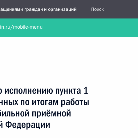
бращениями граждан и организаций
Поиск
lin.ru/mobile-menu
нта
Обратиться в устной форме
Новости
Обзоры обращени
я приёмная
сентябрь, 2023
о исполнению пункта 1
нных по итогам работы
бильной приёмной
й Федерации