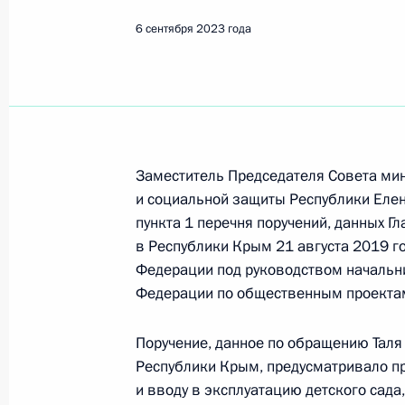
Показа
6 сентября 2023 года
О ходе исполнения поручения, дан
конференц-связи жительницы Респ
Президента Российской Федерации
Российской Федерации Андреем Ка
Федерации по приёму граждан в М
Заместитель Председателя Совета ми
и социальной защиты Республики Еле
8 сентября 2023 года, 16:55
пункта 1 перечня поручений, данных Г
в Республики Крым 21 августа 2019 г
Федерации под руководством начальн
О ходе исполнения поручения, дан
Федерации по общественным проектам
конференц-связи жителя Пензенско
Президента Российской Федерации
Поручение, данное по обращению Таля
в Приёмной Президента Российско
Республики Крым, предусматривало п
октября 2017 года
и вводу в эксплуатацию детского сада