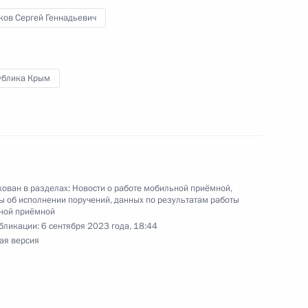
Орешкиным в Приёмной Президента Российской
ков Сергей Геннадьевич
оскве 20 апреля 2022 года
ублика Крым
я поручений, данных по итогам работы
иёмной Президента Российской Федерации
ован в разделах:
Новости о работе мобильной приёмной
,
 об исполнении поручений, данных по результатам работы
ной приёмной
ного по итогам личного приёма в режиме видео-
бликации:
6 сентября 2023 года, 18:44
ая версия
ского края, проведённого по поручению
 советником Президента Российской Федерации
ой Президента Российской Федерации
рта 2022 года