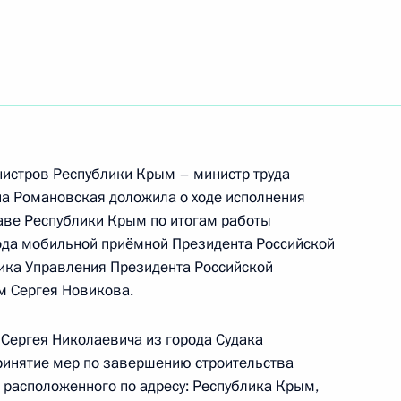
ть следующие материалы
ного по итогам личного приёма в режиме видео-
ублики Марий Эл, проведённого по поручению
 руководителем Канцелярии Президента
заковым в Приёмной Президента Российской
оскве 15 апреля 2021 года
нистров Республики Крым – министр труда
на Романовская доложила о ходе исполнения
лаве Республики Крым по итогам работы
ода мобильной приёмной Президента Российской
ика Управления Президента Российской
ного по итогам личного приёма в режиме видео-
 Сергея Новикова.
й области, проведённого по поручению
 советником Президента Российской Федерации
 Сергея Николаевича из города Судака
й Федерации по приёму граждан в Москве 11
ринятие мер по завершению строительства
, расположенного по адресу: Республика Крым,