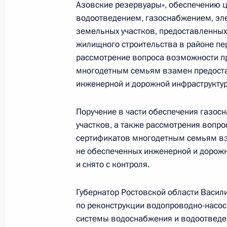
Азовские резервуары», обеспечению
23 августа 2023 года, 20:01
водоотведением, газоснабжением, эл
земельных участков, предоставленны
жилищного строительства в районе пе
рассмотрение вопроса возможности п
Продлён контроль исполнения пору
многодетным семьям взамен предоста
в режиме видео-конференц-связи ж
инженерной и дорожной инфраструктур
по поручению Президента Россий
Российской Федерации Игорем Лев
Поручение в части обеспечения газо
Федерации по приему граждан в М
участков, а также рассмотрения вопр
23 августа 2023 года, 19:59
сертификатов многодетным семьям вз
не обеспеченных инженерной и дорож
и снято с контроля.
Продлён контроль исполнения пору
Губернатор Ростовской области Васили
в режиме видео-конференц-связи ж
по реконструкции водопроводно-насос
по поручению Президента Россий
системы водоснабжения и водоотведе
Российской Федерации Игорем Лев