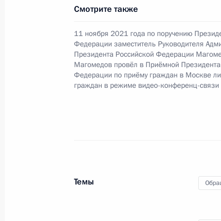
Федерации по внутренней политик
Смотрите также
Российской Федерации во Владими
11 ноября 2021 года по поручению Презид
23 августа 2023 года, 19:49
Федерации заместитель Руководителя Адм
Президента Российской Федерации Магом
Магомедов провёл в Приёмной Президента
Федерации по приёму граждан в Москве л
О ходе исполнения поручения, дан
граждан в режиме видео-конференц-связи
конференц-связи жителя Московско
Президента Российской Федерации
в Приёмной Президента Российско
октября 2012 года
23 августа 2023 года, 19:42
Темы
Обра
О ходе исполнения поручения, дан
города Москвы, проведённого по 