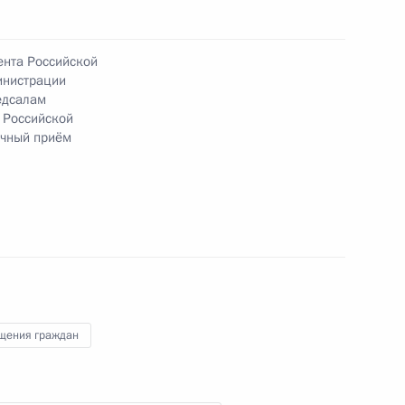
е Андреем Яриным в приёмной Президента
рской области 19 сентября 2018 года
ента Российской
инистрации
едсалам
 Российской
ичный приём
ного по итогам личного приёма в режиме видео-
й области, проведённого по поручению
 советником Президента Российской Федерации
й Федерации по приёму граждан в Москве 4
щения граждан
ного по итогам личного приёма жительницы
поручению Президента Российской Федерации