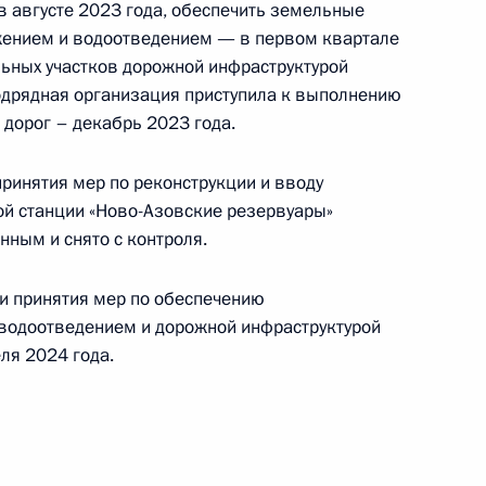
в августе 2023 года, обеспечить земельные
оскве 27 января 2016 года
ением и водоотведением — в первом квартале
льных участков дорожной инфраструктурой
одрядная организация приступила к выполнению
 дорог – декабрь 2023 года.
чения, данного по итогам личного приёма
принятия мер по реконструкции и вводу
жительницы Краснодарского края, проведённого
ой станции «Ново-Азовские резервуары»
ской Федерации помощником Президента
нным и снято с контроля.
итиным в Приёмной Президента Российской
оскве 20 января 2015 года
ти принятия мер по обеспечению
водоотведением и дорожной инфраструктурой
ля 2024 года.
чного приёма в режиме видео-конференц-связи
роведённого по поручению Президента
м Управления Президента Российской