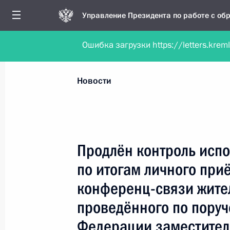
Управление Президента по работе с о
Ошибка загрузки https://letters.krem
Обратиться в форме электронного докуме
Все новости
Личный приём
Мобильна
Новости
Поиск по руководителю, географии и тематике
Продлён контроль испо
по итогам личного при
Все руководители, регионы, города и темы
конференц-связи жите
проведённого по пору
Федерации заместител