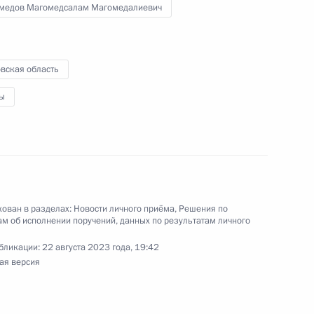
 в Приёмной Президента Российской
медов Магомедсалам Магомедалиевич
оскве 9 июня 2023 года
вская область
ы
ного по итогам личного приёма в режиме видео-
ой области, проведённого по поручению
 начальником Управления Президента
венным связям и коммуникациям Александром
 Российской Федерации по приёму граждан
ован в разделах:
Новости личного приёма
,
Решения по
м об исполнении поручений, данных по результатам личного
бликации:
22 августа 2023 года, 19:42
ая версия
ного по итогам личного приёма в режиме видео-
да Москвы, проведённого по поручению