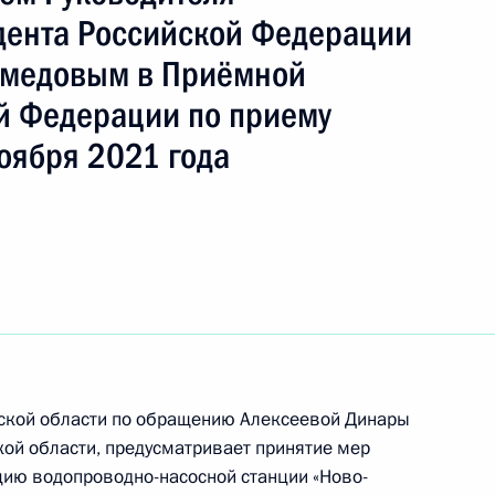
ть следующие материалы
дента Российской Федерации
медовым в Приёмной
чения, данного по итогам личного приёма
й Федерации по приему
жительницы Липецкой области, проведённого
кой Федерации советником Президента
оября 2021 года
Фадеевым в Приёмной Президента Российской
оскве 15 июля 2022 года
чения, данного по итогам личного приёма
ительницы Кировской области, проведённого
кой Федерации начальником Управления
вской области по обращению Алексеевой Динары
 по работе с обращениями граждан
ой области, предусматривает принятие мер
ским в Приёмной Президента Российской
ацию водопроводно-насосной станции «Ново-
оскве 7 июня 2022 года