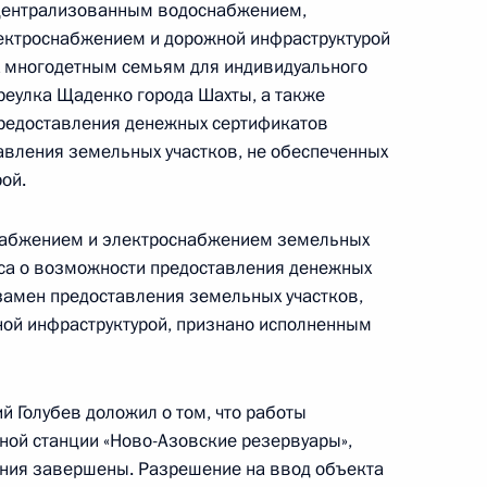
 централизованным водоснабжением,
ектроснабжением и дорожной инфраструктурой
х многодетным семьям для индивидуального
реулка Щаденко города Шахты, а также
редоставления денежных сертификатов
чения, данного по итогам личного приема
вления земельных участков, не обеспеченных
ителя Саратовской области, проведенного
ой.
ской Федерации помощником Президента
итиным в Приемной Президента Российской
снабжением и электроснабжением земельных
оскве 24 января 2017 года
оса о возможности предоставления денежных
амен предоставления земельных участков,
ной инфраструктурой, признано исполненным
чения, данного по итогам личного приёма
й Голубев доложил о том, что работы
ительницы Костромской области, проведённого
ной станции «Ново-Азовские резервуары»,
ской Федерации помощником Президента
ния завершены. Разрешение на ввод объекта
итиным в Приёмной Президента Российской