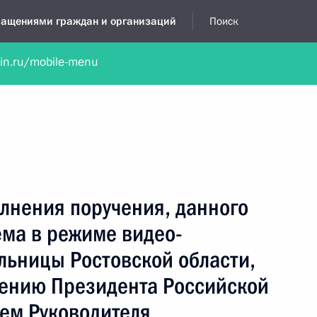
бращениями граждан и организаций
Поиск
lin.ru/mobile-menu
нта
Обратиться в устной форме
Новости
Обзоры обращени
я приёмная
август, 2023
лнения поручения, данного
ёма в режиме видео-
льницы Ростовской области,
чению Президента Российской
ем Руководителя