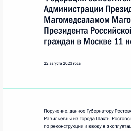
Показа
Администрации Прези
Магомедсаламом Маго
Продлён контроль исполнения пору
Президента Российско
в режиме видео-конференц-связи 
по поручению Президента Российс
граждан в Москве 11 н
Российской Федерации Валерием 
Федерации по приёму граждан в М
22 августа 2023 года
23 августа 2023 года, 20:02
Продлён контроль исполнения пору
в режиме видео-конференц-связи ж
по поручению Президента Российс
Поручение, данное Губернатору Росто
Президента Российской Федерации
Равильевны из города Шахты Ростовск
и организаций Михаилом Михайлов
по реконструкции и вводу в эксплуат
Федерации по приёму граждан в М