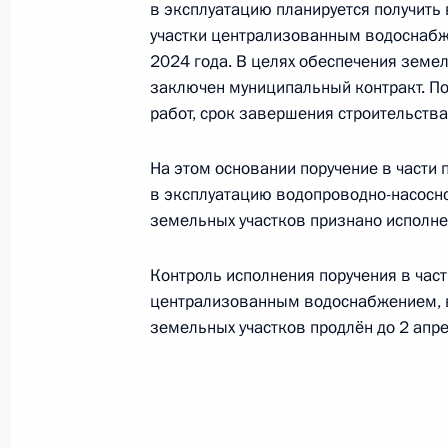
в эксплуатацию планируется получить 
Федерации по приёму граждан в М
участки централизованным водоснабж
23 августа 2023 года, 19:58
2024 года. В целях обеспечения земе
заключен муниципальный контракт. П
работ, срок завершения строительства
Продлён контроль исполнения пору
На этом основании поручение в части 
в режиме видео-конференц-связи 
в эксплуатацию водопроводно-насосн
по поручению Президента Россий
земельных участков признано исполне
Российской Федерации Игорем Лев
Федерации по приёму граждан в М
Контроль исполнения поручения в час
23 августа 2023 года, 19:52
централизованным водоснабжением, 
земельных участков продлён до 2 апре
О ходе принятия мер по итогам ли
жительницы Республики Карелия, п
Российской Федерации начальнико