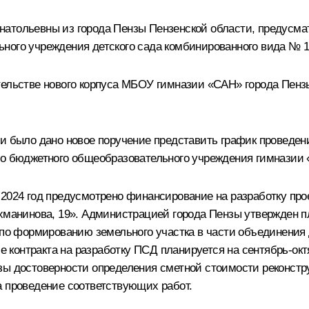
натольевны из города Пензы Пензенской области, предусма
ного учреждения детского сада комбинированного вида № 1
тельстве нового корпуса МБОУ гимназии «САН» города Пен
ти было дано новое поручение представить график проведен
го бюджетного общеобразовательного учреждения гимназии 
 2024 год предусмотрено финансирование на разработку про
ахманинова, 19». Администрацией города Пензы утвержден 
а по формированию земельного участка в части объединени
контракта на разработку ПСД планируется на сентябрь-октя
зы достоверности определения сметной стоимости реконстр
а проведение соответствующих работ.