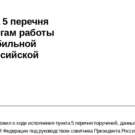
 5 перечня
огам работы
бильной
ссийской
жил о ходе исполнения пункта 5 перечня поручений, данных
й Федерации под руководством советника Президента Росс