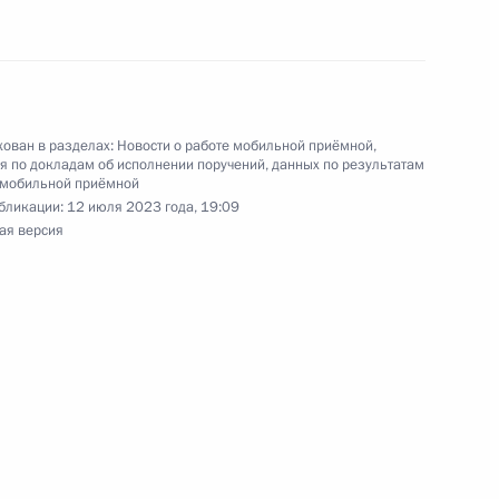
м Управления Президента Российской
венной службы и кадров в Приёмной Президента
граждан в Москве 11 марта 2022 года
ован в разделах:
Новости о работе мобильной приёмной
,
 по докладам об исполнении поручений, данных по результатам
 мобильной приёмной
бликации:
12 июля 2023 года, 19:09
чения, данного по итогам личного приема
ая версия
ительницы Пензенской области, проведенного
кой Федерации первым заместителем
идента Российской Федерации Сергеем
Российской Федерации по приему граждан