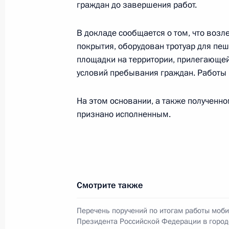
граждан до завершения работ.
Исполнены поручения, данные по р
В докладе сообщается о том, что возл
по поручению Президента Россий
покрытия, оборудован тротуар для пеш
обязанности начальника Главного 
площадки на территории, прилегающей
Федерации по делам гражданской 
условий пребывания граждан. Работы
и ликвидации последствий стихийн
Румянцевым в Приёмной Президент
На этом основании, а также полученн
в Москве 13 июня 2023 года
признано исполненным.
12 июля 2023 года, 19:06
Продолжен контроль в рабочем пор
Смотрите также
приёма в режиме видео-конференц
проведённого по поручению Прези
Перечень поручений по итогам работы моб
заместителем Руководителя Админ
Президента Российской Федерации в город