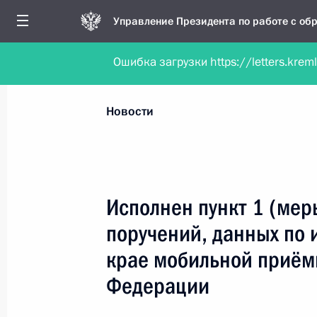
Управление Президента по работе с о
Ошибка загрузки https://letters.krem
Обратиться в форме электронного докуме
Все новости
Личный приём
Мобильна
Новости
Поиск по руководителю, географии и тематике
Исполнен пункт 1 (мер
поручений, данных по 
Все руководители, регионы, города и темы
крае мобильной приём
Федерации