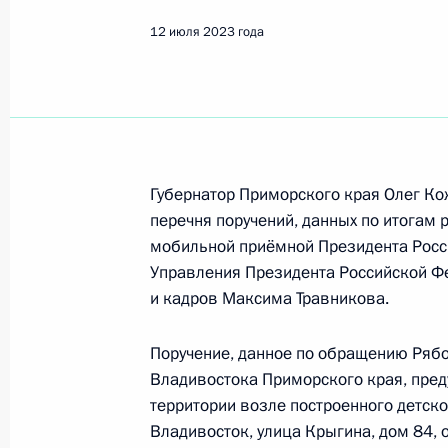
Показа
12 июля 2023 года
12 июля 2023 года, среда
12 июля 2023 года по поручению 
Центрального управления Федераль
технологическому и атомному надз
Губернатор Приморского края Олег Ко
Президента Российской Федерации
перечня поручений, данных по итогам 
граждан
мобильной приёмной Президента Росс
12 июля 2023 года, 19:14
Управления Президента Российской Ф
и кадров Максима Травникова.
Исполнен пункт 1 (меры приняты) 
Поручение, данное по обращению Ряб
в Приморском крае мобильной пр
Владивостока Приморского края, пред
территории возле построенного детско
12 июля 2023 года, 19:09
Владивосток, улица Крыгина, дом 84,