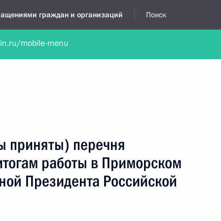
бращениями граждан и организаций
Поиск
lin.ru/mobile-menu
нта
Обратиться в устной форме
Новости
Обзоры обращени
я приёмная
июль, 2023
ы приняты) перечня
итогам работы в Приморском
ной Президента Российской