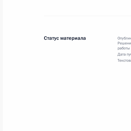
Российской Федерации начальнико
Федерации по вопросам государст
Российской Федерации по приёму 
12 июля 2023 года, 19:01
Статус материала
Опублик
Решения
работы
Дата пу
Продлён контроль исполнения пору
Текстов
в режиме видео-конференц-связи ж
по поручению Президента Российс
Руководителя Администрации През
Кириенко в Приемной Президента 
в Москве 17 июня 2021 года
12 июля 2023 года, 18:59