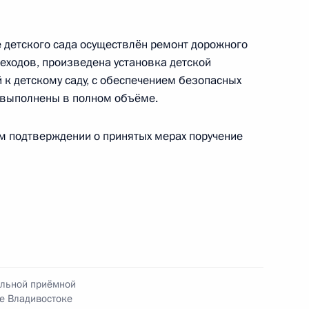
езультатам личного приёма, проведённого
е детского сада осуществлён ремонт дорожного
ской Федерации временно исполняющим
еходов, произведена установка детской
управления Министерства Российской
 к детскому саду, с обеспечением безопасных
обороны, чрезвычайным ситуациям
 выполнены в полном объёме.
ых бедствий по городу Москве Андреем
а Российской Федерации по приёму граждан
ом подтверждении о принятых мерах поручение
ядке за принятием мер по итогам личного
-связи жительницы Магаданской области,
дента Российской Федерации первым
ильной приёмной
истрации Президента Российской Федерации
е Владивостоке