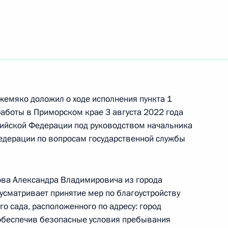
ть следующие материалы
Президента Российской Федерации руководитель
ной службы по экологическому,
ору Евгений Тюменцев провел в Приёмной
жемяко доложил о ходе исполнения пункта 1
 по приёму граждан в Москве личный приём
работы в Приморском крае 3 августа 2022 года
ийской Федерации под руководством начальника
едерации по вопросам государственной службы
перечня поручений, данных по итогам работы
ова Александра Владимировича из города
иёмной Президента Российской Федерации
усматривает принятие мер по благоустройству
го сада, расположенного по адресу: город
 обеспечив безопасные условия пребывания