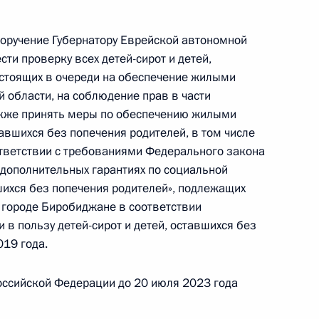
поручение Губернатору Еврейской автономной
ти проверку всех детей-сирот и детей,
 стоящих в очереди на обеспечение жилыми
ного по итогам личного приёма в режиме видео-
области, на соблюдение прав в части
ой области, проведённого по поручению
также принять меры по обеспечению жилыми
 начальником Управления Президента
авшихся без попечения родителей, в том числе
венным проектам Сергеем Новиковым
тветствии с требованиями Федерального закона
й Федерации по приёму граждан в Москве
 дополнительных гарантиях по социальной
шихся без попечения родителей», подлежащих
городе Биробиджане в соответствии
в пользу детей-сирот и детей, оставшихся без
019 года.
ного по итогам личного приёма в режиме видео-
оссийской Федерации до 20 июля 2023 года
данской области, проведённого по поручению
 советником Президента Российской Федерации