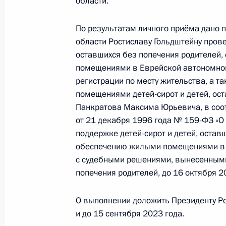
области.
19 июня 2023 года, 18:42
По результатам личного приёма дано 
области Ростиславу Гольдштейну провес
оставшихся без попечения родителей,
О ходе исполнения поручения, дан
помещениями в Еврейской автономной 
конференц-связи жительницы Курск
регистрации по месту жительства, а 
Президента Российской Федерации
помещениями детей-сирот и детей, ост
Российской Федерации по общест
Панкратова Максима Юрьевича, в соо
в Приёмной Президента Российско
от 21 декабря 1996 года № 159-ФЗ «О
3 июня 2021 года
поддержке детей-сирот и детей, остав
обеспечению жилыми помещениями в 
19 июня 2023 года, 18:39
с судебными решениями, вынесенными 
попечения родителей, до 16 октября 2
О ходе исполнения поручения, дан
О выполнении доложить Президенту Р
конференц-связи жительницы Мага
и до 15 сентября 2023 года.
Президента Российской Федерации