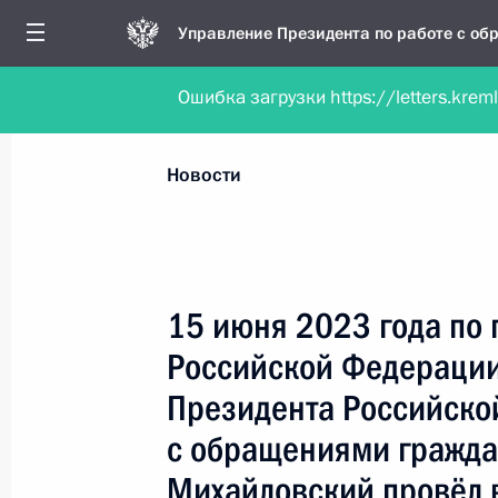
Управление Президента по работе с о
Ошибка загрузки https://letters.krem
Обратиться в форме электронного докуме
Все новости
Личный приём
Мобильна
Новости
Поиск по руководителю, географии и тематике
15 июня 2023 года по
Российской Федерации
Все руководители, регионы, города и темы
Президента Российско
с обращениями гражда
Михайловский провёл 