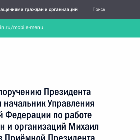
бращениями граждан и организаций
Поиск
lin.ru/mobile-menu
нта
Обратиться в устной форме
Новости
Обзоры обращени
я приёмная
июнь, 2023
 поручению Президента
 начальник Управления
й Федерации по работе
н и организаций Михаил
в Приёмной Президента