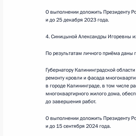
по поручению Президента Российс
О выполнении доложить Президенту Ро
инспекции труда в городе Москве 
и до 25 декабря 2023 года.
Российской Федерации по приёму 
16 июня 2023 года, 17:10
4. Синицыной Александры Игоревны из
По результатам личного приёма даны 
Приняты меры по итогам личного 
Губернатору Калининградской области
жительницы Свердловской области,
ремонту кровли и фасада многокварти
Российской Федерации заместител
в городе Калининграде, в том числе р
Российской Федерации Дмитрием К
многоквартирного жилого дома, обес
Федерации по приёму граждан в М
до завершения работ.
16 июня 2023 года, 17:06
О выполнении доложить Президенту Ро
и до 15 сентября 2024 года.
Исполнено поручение (меры принят