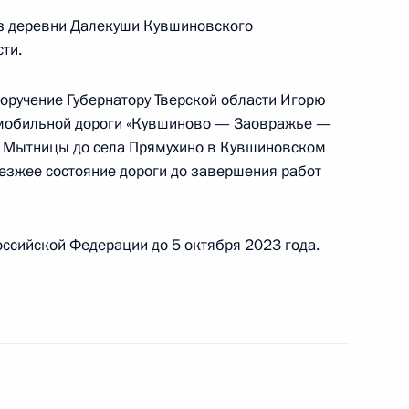
из деревни Далекуши Кувшиновского
чного приёма в режиме видео-конференц-связи
ти.
 проведённого по поручению Президента
ем Руководителя Администрации Президента
поручение Губернатору Тверской области Игорю
озаком в Приёмной Президента Российской
омобильной дороги «Кувшиново — Заовражье —
оскве 10 декабря 2020 года
и Мытницы до села Прямухино в Кувшиновском
езжее состояние дороги до завершения работ
ссийской Федерации до 5 октября 2023 года.
ного по итогам личного приёма в режиме видео-
и Бурятия, проведённого по поручению
 начальником Управления Президента
нию деятельности Государственного совета
ом Харичевым в Приёмной Президента
граждан в Москве 25 марта 2020 года