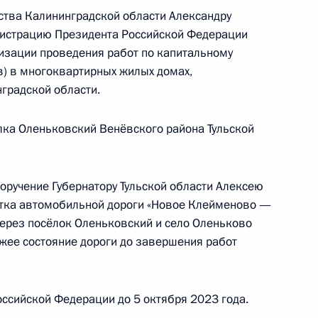
публики Бурятия, проведённого по поручению
ства Калининградской области Александру
 начальником Управления Президента
истрацию Президента Российской Федерации
нию деятельности Государственного совета
низации проведения работ по капитальному
ом Харичевым в Приёмной Президента
) в многоквартирных жилых домах,
граждан в Москве 25 марта 2020 года
градской области.
лка Оленьковский Венёвского района Тульской
ручения, данного по итогам личного приёма
оручение Губернатору Тульской области Алексею
ителя города Севастополя, проведённого
стка автомобильной дороги «Новое Клейменово —
кой Федерации советником Президента
ерез посёлок Оленьковский и село Оленьково
 Президента Российской Федерации по приёму
жее состояние дороги до завершения работ
6 года
ссийской Федерации до 5 октября 2023 года.