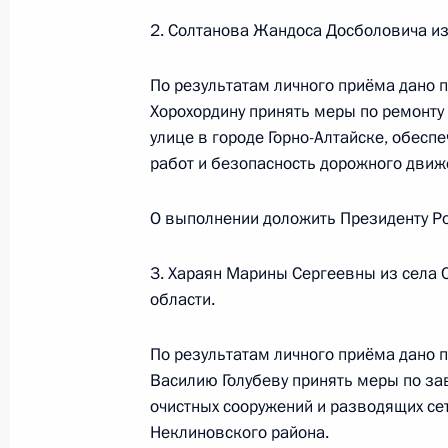
Антоном Кобяковым в Приёмной Пр
2. Солтанова Жандоса Досболовича из 
граждан в Москве 21 января 2022
19 июня 2023 года, 18:36
По результатам личного приёма дано п
Хорохордину принять меры по ремонту
улице в городе Горно-Алтайске, обесп
работ и безопасность дорожного движ
16 июня 2023 года, пятница
16 июня 2023 года по поручению 
О выполнении доложить Президенту Ро
руководитель Центрального межре
Федерального агентства по технич
3. Хараян Марины Сергеевны из села 
Калинникова провела в Приёмной 
области.
граждан в Москве личный приём г
По результатам личного приёма дано п
16 июня 2023 года, 17:15
Василию Голубеву принять меры по за
очистных сооружений и разводящих се
Неклиновского района.
Исполнены поручения, данные по р