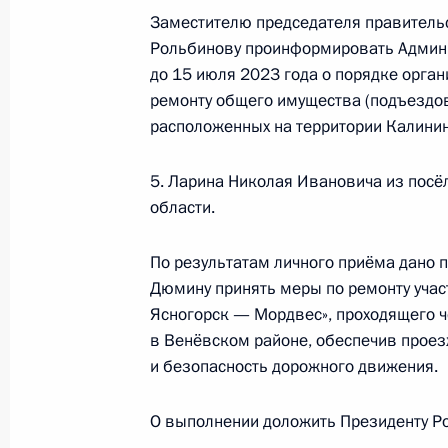
видео-конференц-связи жителя Рес
Заместителю председателя правитель
Президента Российской Федерации
Рольбинову проинформировать Админ
Российской Федерации по обеспече
до 15 июля 2023 года о порядке орга
Российской Федерации Александр
ремонту общего имущества (подъездов
Российской Федерации по приёму 
расположенных на территории Калинин
16 июня 2023 года, 17:04
5. Ларина Николая Ивановича из посё
области.
Продолжен контроль исполнения по
По результатам личного приёма дано п
в режиме видео-конференц-связи ж
Дюмину принять меры по ремонту уча
по поручению Президента Российс
Ясногорск — Мордвес», проходящего ч
Российской Федерации в Приёмной
в Венёвском районе, обеспечив проез
граждан в Москве 26 февраля 201
и безопасность дорожного движения.
16 июня 2023 года, 17:02
О выполнении доложить Президенту Ро