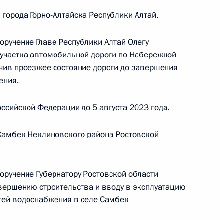
езидента Российской Федерации по приёму
города Горно-Алтайска Республики Алтай.
 года
оручение Главе Республики Алтай Олегу
 участка автомобильной дороги по Набережной
ечив проезжее состояние дороги до завершения
ения.
Президента Российской Федерации
ссийской Федерации до 5 августа 2023 года.
гионального территориального управления
ескому регулированию и метрологии Марина
Самбек Неклиновского района Ростовской
Президента Российской Федерации по приёму
раждан
оручение Губернатору Ростовской области
вершению строительства и вводу в эксплуатацию
тей водоснабжения в селе Самбек
езультатам личного приёма, проведённого