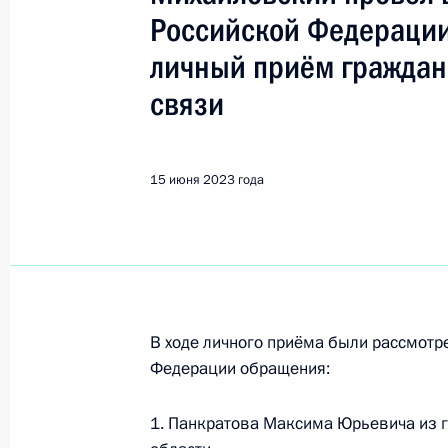
Показа
Российской Федерации
личный приём граждан
О ходе исполнения поручения, дан
связи
конференц-связи жительницы Свер
Президента Российской Федерации
Президента Российской Федераци
15 июня 2023 года
Президента Российской Федерации
2022 года
19 июня 2023 года, 18:45
О ходе исполнения поручения, дан
В ходе личного приёма были рассмот
конференц-связи жителя Ставропол
Федерации обращения:
Президента Российской Федераци
Федерации в Приёмной Президента
1. Панкратова Максима Юрьевича из 
в Москве 3 октября 2018 года