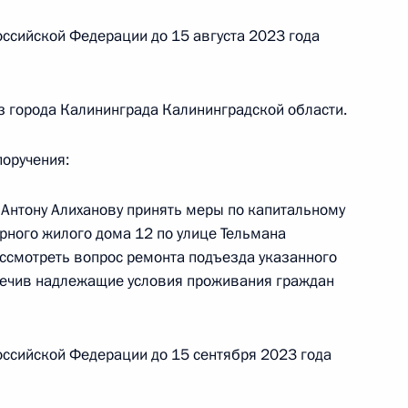
кой Федерации руководителем Государственной
ссийской Федерации до 15 августа 2023 года
Сергеем Губиным в Приёмной Президента
граждан в Москве 18 мая 2023 года
 города Калининграда Калининградской области.
поручения:
приёма в режиме видео-конференц-связи
 Антону Алиханову принять меры по капитальному
 проведённого по поручению Президента
рного жилого дома 12 по улице Тельмана
ем Руководителя Администрации Президента
ассмотреть вопрос ремонта подъезда указанного
озаком в Приёмной Президента Российской
печив надлежащие условия проживания граждан
оскве 10 декабря 2020 года
ссийской Федерации до 15 сентября 2023 года
ы), данное по итогам личного приёма в режиме