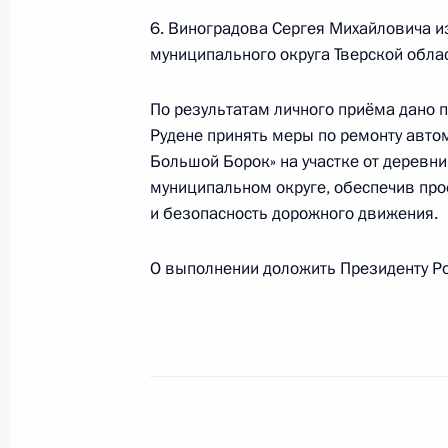
6. Виноградова Сергея Михайловича 
О ходе принятия мер по итогам ли
муниципального округа Тверской облас
жительницы Свердловской области,
Российской Федерации заместител
По результатам личного приёма дано 
Российской Федерации Дмитрием К
Рудене принять меры по ремонту авт
Федерации по приёму граждан в М
Большой Борок» на участке от деревн
16 июня 2023 года, 17:00
муниципальном округе, обеспечив про
и безопасность дорожного движения.
О выполнении доложить Президенту Ро
О ходе исполнения поручения, дан
конференц-связи жителя Республик
Президента Российской Федерации
Российской Федерации по обеспече
Российской Федерации Александр
Российской Федерации по приёму 
16 июня 2023 года, 16:57