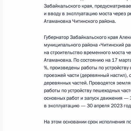
Забайкальского края, предусматривае
Российской Федерации по приёму 
и вводу в эксплуатацию моста через р
30 марта 2023 года, 18:56
Атамановка Читинского района.
Губернатор Забайкальского края Алек
О ходе исполнения поручения, дан
муниципального района «Читинский р
конференц-связи жительницы Сама
на строительство временного моста че
Президента Российской Федераци
Атамановка. По состоянию на 17 март
Федерации – начальником Контрол
%, произведены работы по устройству 
Федерации Дмитрием Шальковым в
проезжей части (деревянный настил),
деревянных частей. Проводятся земля
по приёму граждан в Москве 15 фе
работы по устройству пешеходных час
30 марта 2023 года, 18:54
основных работ и запуск движения — 
в эксплуатацию — 30 апреля 2023 год
29 марта 2023 года, среда
На этом основании срок исполнения по