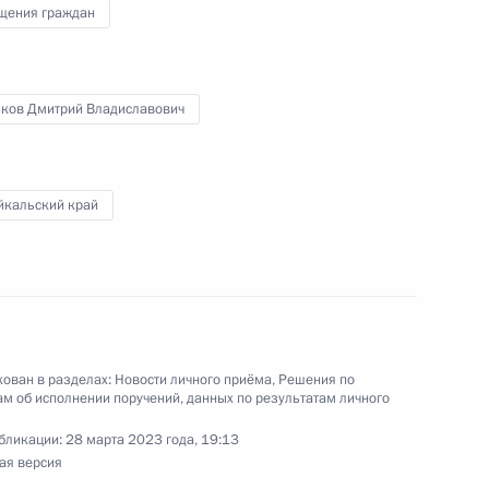
щения граждан
ублики Башкортостан, проведённого
кой Федерации советником Президента
й Левицкой в Приёмной Президента Российской
ков Дмитрий Владиславович
оскве 10 апреля 2020 года
йкальский край
 Президента Российской Федерации
ьной антимонопольной службы по городу Москве
риёмной Президента Российской Федерации
ован в разделах:
Новости личного приёма
,
Решения по
ый приём граждан
м об исполнении поручений, данных по результатам личного
бликации:
28 марта 2023 года, 19:13
ая версия