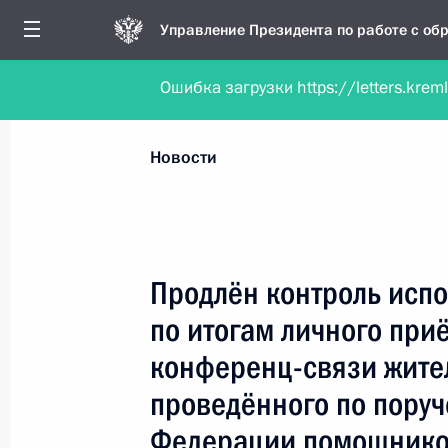
Управление Президента по работе с о
Ошибка загрузки https://letters.krem
Обратиться в форме электронного докуме
Все новости
Личный приём
Мобильна
Новости
Поиск по руководителю, географии и тематике
Продлён контроль испо
по итогам личного при
Все руководители, регионы, города и темы
конференц-связи жите
проведённого по пору
Федерации помощнико