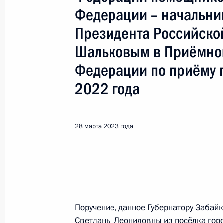
Показа
Федерации – начальни
Президента Российск
О ходе исполнения поручения, дан
Шальковым в Приёмно
конференц-связи жительницы Калуж
Президента Российской Федерации
Федерации по приёму 
и информации Президента Россий
2022 года
в Приёмной Президента Российско
24 декабря 2020 года
30 марта 2023 года, 18:58
28 марта 2023 года
О ходе исполнения поручения, дан
конференц-связи жительницы Сама
Президента Российской Федерации
Поручение, данное Губернатору Забай
Российской Федерации по обеспече
Светланы Леонидовны из посёлка горо
Российской Федерации Александр