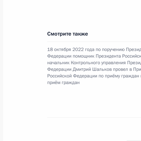
29 марта 2023 года по поручению
Генерального прокурора Российск
в Приёмной Президента Российско
личный приём граждан
Смотрите также
29 марта 2023 года, 19:22
18 октября 2022 года по поручению Прези
Федерации помощник Президента Российс
начальник Контрольного управления Прези
Исполнено поручение (меры принят
Федерации Дмитрий Шальков провел в Пр
видео-конференц-связи жителя Чеч
Российской Федерации по приёму граждан
приём граждан
Президента Российской Федераци
Федерации Дмитрием Мироновым в
по приёму граждан в Москве 15 де
29 марта 2023 года, 19:21
О ходе исполнения поручения, дан