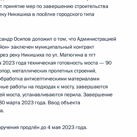
т принятие мер по завершению строительства
граждан в Москве 10 февраля 2023 года
еку Никишиха в посёлке городского типа
сандр Осипов доложил о том, что Администрацией
ного по итогам личного приёма в режиме видео-
айон» заключен муниципальный контракт
рской области, проведённого по поручению
рез реку Никишиха по ул. Матюгина в пгт
и помощником Президента Российской
а 2023 года техническая готовность моста — 90
ьного управления Президента Российской
опор, металлических пролетных строений,
 Приёмной Президента Российской Федерации
 обработка антисептическими материалами
ные работы на подходах к мосту, завершаются
враля 2023 года
тей моста, устанавливаются перила. Завершение
30 марта 2023 года. Ввод объекта
а.
ручения продлён до 4 мая 2023 года.