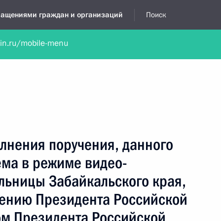
бращениями граждан и организаций
Поиск
lin.ru/mobile-menu
нта
Обратиться в устной форме
Новости
Обзоры обращени
я приёмная
март, 2023
лнения поручения, данного
ёма в режиме видео-
льницы Забайкальского края,
чению Президента Российской
м Президента Российской