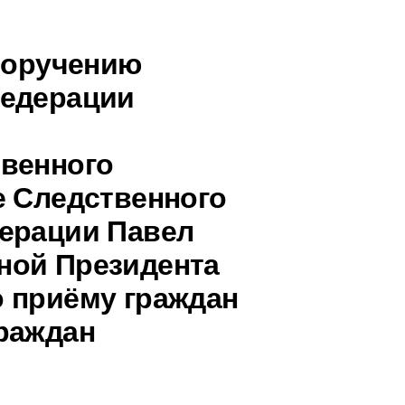
 поручению
Федерации
твенного
е Следственного
дерации Павел
ной Президента
 приёму граждан
раждан