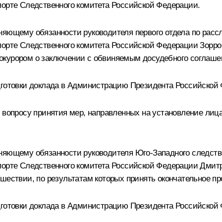
порте Следственного комитета Российской Федерации.
няющему обязанности руководителя первого отдела по расс
порте Следственного комитета Российской Федерации Зорро
окурором о заключении с обвиняемым досудебного соглашен
дготовки доклада в Администрацию Президента Российской
о вопросу принятия мер, направленных на установление лиц
няющему обязанности руководителя Юго-Западного следстве
спорте Следственного комитета Российской Федерации Дми
сшествии, по результатам которых принять окончательное п
дготовки доклада в Администрацию Президента Российской