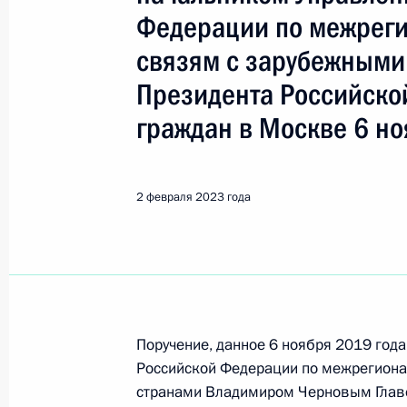
Показа
Федерации по межреги
связям с зарубежными
2 февраля 2023 года, четверг
Президента Российско
Исполнено поручение (снято с конт
граждан в Москве 6 но
в режиме видео-конференц-связи ж
по поручению Президента Российс
Президента Российской Федерации
2 февраля 2023 года
и организаций Михаилом Михайлов
Федерации по приёму граждан в М
2 февраля 2023 года, 18:02
Исполнено поручение (меры принят
Поручение, данное 6 ноября 2019 год
Российской Федерации по межрегион
видео-конференц-связи жительницы
странами Владимиром Черновым Глав
по поручению Президента Российс