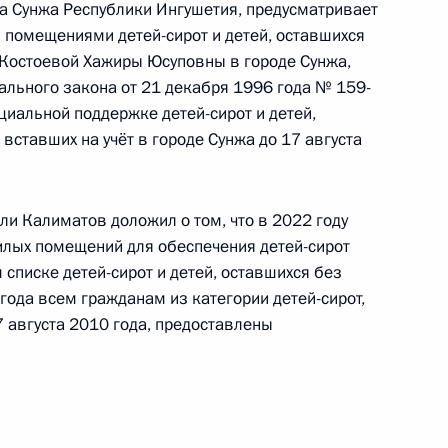
а Сунжа Республики Ингушетия, предусматривает
 по межрегиональным и культурным связям
помещениями детей-сирот и детей, оставшихся
ой Президента Российской Федерации
е Костоевой Хажиры Юсуповны в городе Сунжа,
бря 2019 года
ального закона от 21 декабря 1996 года № 159-
циальной поддержке детей-сирот и детей,
вставших на учёт в городе Сунжа до 17 августа
ы), данное по итогам личного приёма в режиме
ы Смоленской области, проведённого
ли Калиматов доложил о том, что в 2022 году
кой Федерации заместителем Руководителя
илых помещений для обеспечения детей-сирот
м списке детей-сирот и детей, оставшихся без
йской Федерации Дмитрием Козаком
года всем гражданам из категории детей-сирот,
й Федерации по приёму граждан в Москве 5
7 августа 2010 года, предоставлены