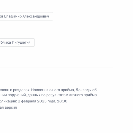
ручения, данного по итогам личного приёма
ов Владимир Александрович
ительницы Удмуртской Республики,
дента Российской Федерации советником
 Владимиром Толстым в Приёмной Президента
ублика Ингушетия
граждан в Москве 15 февраля 2019 года
чения, данного по итогам личного приёма
ован в разделах:
Новости личного приёма
,
Доклады об
жительницы Калининградской области,
нии поручений, данных по результатам личного приёма
дента Российской Федерации советником
бликации:
2 февраля 2023 года, 18:00
ая версия
 Владимиром Толстым в Приёмной Президента
граждан в Москве 26 мая 2021 года