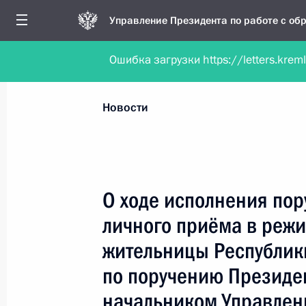
Управление Президента по работе с о
Ошибка загрузки https://letters.krem
Обратиться в форме электронного докуме
Все новости
Личный приём
Мобильна
Новости
Поиск по руководителю, географии и тематике
О ходе исполнения пор
личного приёма в реж
Все руководители, регионы, города и темы
жительницы Республик
по поручению Президе
начальником Управлен