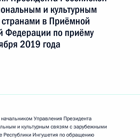
ть следующие материалы
ональным и культурным
 странами в Приёмной
й Федерации по приёму
роля), данное по итогам личного приёма
ября 2019 года
ительницы Сахалинской области, проведённого
кой Федерации начальником Управления
 по работе с обращениями граждан
ским в Приёмной Президента Российской
оскве 15 июня 2022 года
ы), данное по итогам личного приёма в режиме
а начальником Управления Президента
альным и культурным связям с зарубежными
 Республики Ингушетия, проведённого
е Республики Ингушетия по обращению
кой Федерации начальником Управления