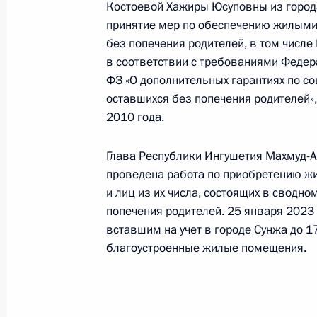
Костоевой Хажиры Юсуповны из город
Президента Российской Федерации
принятие мер по обеспечению жилыми 
с зарубежными странами в Приёмн
без попечения родителей, в том числ
по приёму граждан в Москве 6 ноя
в соответствии с требованиями Федер
2 февраля 2023 года, 18:01
ФЗ «О дополнительных гарантиях по со
оставшихся без попечения родителей», 
2010 года.
Исполнено поручение (меры принят
видео-конференц-связи жительниц
Глава Республики Ингушетия Махмуд-А
по поручению Президента Российс
проведена работа по приобретению ж
и лиц из их числа, состоящих в сводно
Администрации Президента Росси
попечения родителей. 25 января 2023 
в Приёмной Президента Российско
вставшим на учет в городе Сунжа до 1
октября 2022 года
благоустроенные жилые помещения.
2 февраля 2023 года, 18:01