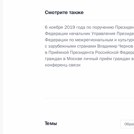
Исполнено поручение (меры принят
видео-конференц-связи жительницы
Смотрите также
по поручению Президента Российс
Руководителя Администрации През
6 ноября 2019 года по поручению Президе
Громовым в Приёмной Президента 
Федерации начальник Управления Президе
Федерации по межрегиональным и культур
в Москве 9 февраля 2022 года
с зарубежными странами Владимир Чернов
в Приёмной Президента Российской Федер
2 февраля 2023 года, 18:01
граждан в Москве личный приём граждан в
конференц-связи
Исполнено поручение (меры принят
видео-конференц-связи жителя Рес
Президента Российской Федерации
Российской Федерации по пригран
Российской Федерации по приёму г
2 февраля 2023 года, 18:01
Темы
Обра