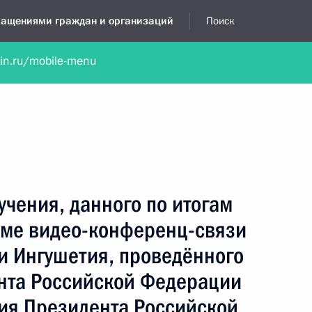
бращениями граждан и организаций
Поиск
lin.ru/mobile-menu
нта
Обратиться в устной форме
Новости
Обзоры обращени
я приёмная
февраль, 2023
учения, данного по итогам
име видео-конференц-связи
и Ингушетия, проведённого
нта Российской Федерации
ия Президента Российской