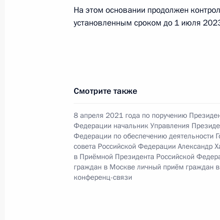
управления Федеральной службы су
На этом основании продолжен контрол
Замородских в Приёмной Президен
установленным сроком до 1 июля 2023
в Москве 7 декабря 2022 года
27 декабря 2022 года, 18:53
Исполнено поручение (меры принят
Смотрите также
видео-конференц-связи жительниц
8 апреля 2021 года по поручению Президе
по поручению Президента Российс
Федерации начальник Управления Президе
управления Президента Российск
Федерации по обеспечению деятельности Г
в Приёмной Президента Российско
совета Российской Федерации Александр Х
октября 2022 года
в Приёмной Президента Российской Федер
граждан в Москве личный приём граждан в
27 декабря 2022 года, 18:52
конференц-связи
Исполнено поручение (меры принят