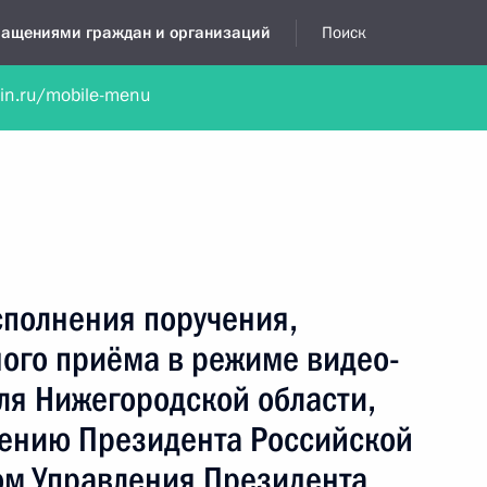
бращениями граждан и организаций
Поиск
lin.ru/mobile-menu
нта
Обратиться в устной форме
Новости
Обзоры обращени
я приёмная
декабрь, 2022
сполнения поручения,
ного приёма в режиме видео-
ля Нижегородской области,
чению Президента Российской
м Управления Президента