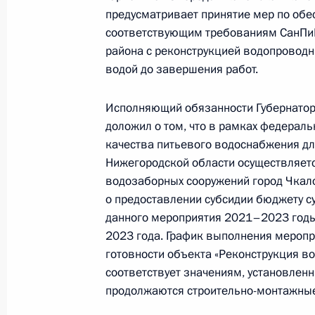
предусматривает принятие мер по об
3 декабря 2021 года
соответствующим требованиям СанПиН
28 декабря 2022 года, 18:16
района с реконструкцией водопроводн
водой до завершения работ.
27 декабря 2022 года, вторник
Исполняющий обязанности Губернатор
доложил о том, что в рамках федерал
27 декабря 2022 года по поручен
качества питьевого водоснабжения дл
руководитель Управления Федерал
Нижегородской области осуществляет
Екатерина Макарова провела в Пр
водозаборных сооружений город Чкало
по приёму граждан в Москве личн
о предоставлении субсидии бюджету с
данного мероприятия 2021–2023 годы
27 декабря 2022 года, 18:53
2023 года. График выполнения меропр
готовности объекта «Реконструкция в
соответствует значениям, установлен
Исполнены поручения, данные по р
продолжаются строительно-монтажные
по поручению Президента Российс