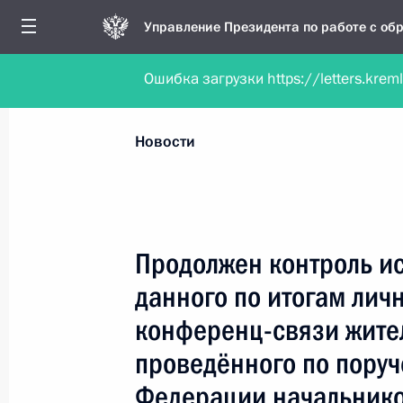
Управление Президента по работе с о
Ошибка загрузки https://letters.krem
Обратиться в форме электронного докуме
Все новости
Личный приём
Мобильна
Новости
Поиск по руководителю, географии и тематике
Продолжен контроль и
данного по итогам лич
Все руководители, регионы, города и темы
конференц-связи жите
проведённого по пору
Федерации начальнико