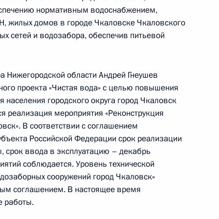
еспечению нормативным водоснабжением,
, жилых домов в городе Чкаловске Чкаловского
ых сетей и водозабора, обеспечив питьевой
а Нижегородской области Андрей Гнеушев
ьного проекта «Чистая вода» с целью повышения
ию Президента Российской Федерации
я населения городского округа город Чкаловск
ьной налоговой службы по Московской области
ся реализация мероприятия «Реконструкция
иёмной Президента Российской Федерации
вск». В соответствии с соглашением
ый приём граждан
убъекта Российской Федерации срок реализации
, срок ввода в эксплуатацию – декабрь
иятий соблюдается. Уровень технической
одозаборных сооружений город Чкаловск»
ным соглашением. В настоящее время
езультатам личного приёма, проведённого
 работы.
кой Федерации руководителем Главного